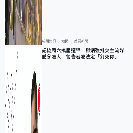
新聞資訊
港聞
首頁新聞
記協周六換屆選舉 鄧炳強批欠主流媒
體參選人 警告若違法定「釘死你」