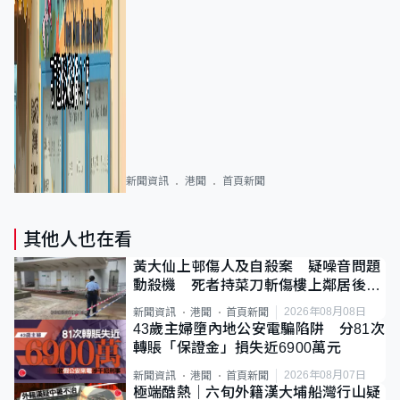
新聞資訊
港聞
首頁新聞
其他人也在看
黃大仙上邨傷人及自殺案 疑噪音問題
動殺機 死者持菜刀斬傷樓上鄰居後墮
斃
2026年08月08日
新聞資訊
港聞
首頁新聞
43歲主婦墮內地公安電騙陷阱 分81次
轉賬「保證金」損失近6900萬元
2026年08月07日
新聞資訊
港聞
首頁新聞
極端酷熱｜六旬外籍漢大埔船灣行山疑