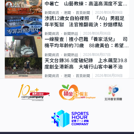
中暑亡 山藝教練：高溫高濕度不宜遠
足
2026年08月09日
新聞資訊
港聞
首頁新聞
涉誘12歲女自拍祼照 「A0」男捱足
年半冤獄 法官推翻裁決：抄錯標點
2026年08月06日
新聞資訊
新聞熱話
一線搜查｜揸小巴難「養家活兒」 司
機平均年齡約70歲 88歲黃伯：希望一
直揸落去
2026年08月07日
新聞資訊
新聞熱話
天文台錄36.9度破紀錄 上水飆至39.8
度創全港新高 大埔行山客中暑不治
2026年08月09日
新聞資訊
港聞
首頁新聞