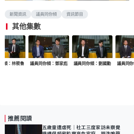
n
a
m
d
u
e
t
新聞資訊
議員同你傾
資訊節目
d
e
:
1
其他集數
.
9
6
%
你傾：林筱魯
議員同你傾：鄧家彪
議員同你傾：劉國勳
議員同你
推薦閱讀
五歲童遭虐死｜社工三度家訪未察覺
機構倡頻密監察高危家庭 管浩鳴籲加