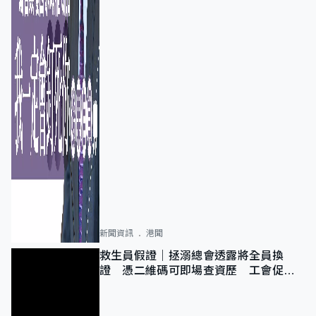
新聞資訊
港聞
救生員假證｜拯溺總會透露將全員換
證 憑二維碼可即場查資歷 工會促加
強巡查