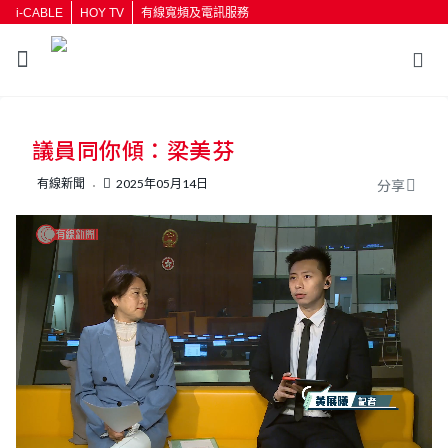
i-CABLE
HOY TV
有線寬頻及電訊服務
返回
議員同你傾：梁美芬
按輸入鍵開始搜尋
有線新聞
2025年05月14日
分享
L
U
o