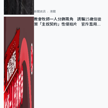
新聞資訊
港聞
教會牧師一人分飾兩角 誘騙15歲信徒
簽「主奴契約」性侵拍片 官斥濫用教
友信任、二審判囚9年