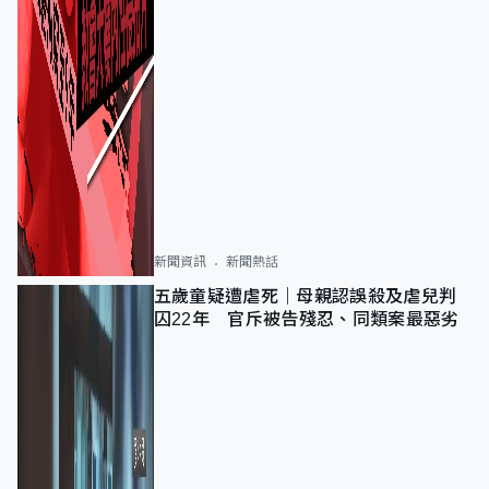
新聞資訊
新聞熱話
五歲童疑遭虐死｜母親認誤殺及虐兒判
囚22年 官斥被告殘忍、同類案最惡劣