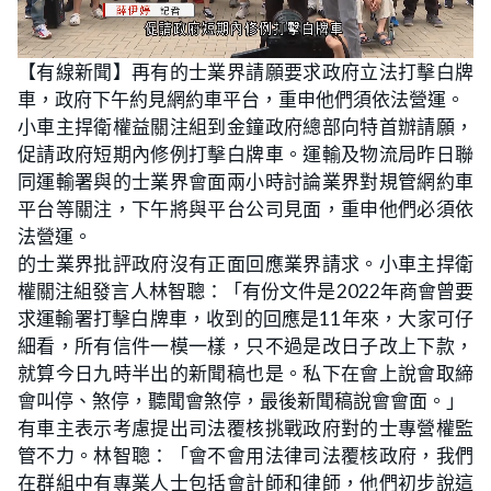
L
U
o
n
【有線新聞】再有的士業界請願要求政府立法打擊白牌
a
m
d
u
車，政府下午約見網約車平台，重申他們須依法營運。
e
t
d
e
:
小車主捍衛權益關注組到金鐘政府總部向特首辦請願，
2
4
促請政府短期內修例打擊白牌車。運輸及物流局昨日聯
.
5
同運輸署與的士業界會面兩小時討論業界對規管網約車
5
%
平台等關注，下午將與平台公司見面，重申他們必須依
法營運。
的士業界批評政府沒有正面回應業界請求。小車主捍衛
權關注組發言人林智聰：「有份文件是2022年商會曾要
求運輸署打擊白牌車，收到的回應是11年來，大家可仔
細看，所有信件一模一樣，只不過是改日子改上下款，
就算今日九時半出的新聞稿也是。私下在會上說會取締
會叫停、煞停，聽聞會煞停，最後新聞稿說會會面。」
有車主表示考慮提出司法覆核挑戰政府對的士專營權監
管不力。林智聰：「會不會用法律司法覆核政府，我們
在群組中有專業人士包括會計師和律師，他們初步說這