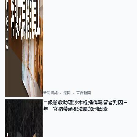
新聞資訊
港聞
首頁新聞
二級懲教助理涉木棍捅傷羈留者判囚三
年 官指帶頭犯法屬加刑因素