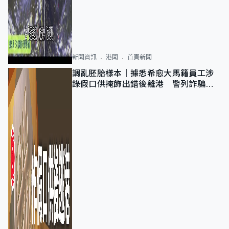
新聞資訊
港聞
首頁新聞
調亂胚胎樣本｜據悉希愈大馬籍員工涉
錄假口供掩飾出錯後離港 警列詐騙
正通緝在逃人士