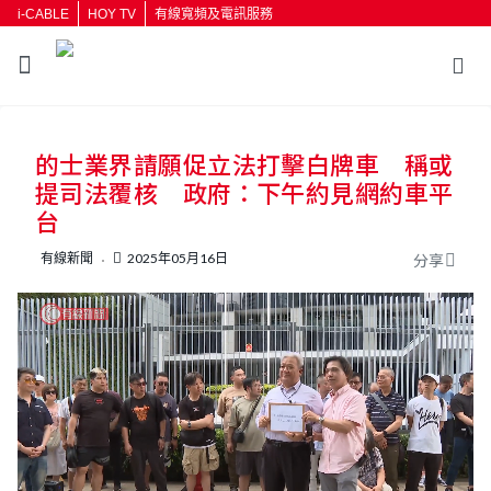
i-CABLE
HOY TV
有線寬頻及電訊服務
返回
的士業界請願促立法打擊白牌車 稱或
按輸入鍵開始搜尋
提司法覆核 政府：下午約見網約車平
台
有線新聞
2025年05月16日
分享