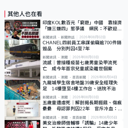
其他人也在看
印度KOL數百元「窮遊」中國 靠接濟
「嫌三嫌四」惹爭議 網民：不歡迎劣
質旅客
2026年08月02日
新聞資訊
新聞熱話
CHANEL四前員工串謀偷竊逾700件銷
毀品 分別判囚4至7年
2026年08月03日
新聞資訊
港聞
流感｜曾接種疫苗七歲男童染甲流死
亡 成今年首宗兒童感染離世個案
2026年08月04日
新聞資訊
港聞
首頁新聞
九龍城學生宿舍地盤39歲安全經理失
足 14樓墮至4樓工作台、送院不治
2026年08月03日
新聞資訊
港聞
五歲童遭虐死｜解剖揭長期捱餓、傷痕
纍纍 母認罪判囚22年 官斥冷血：同
類案最惡劣
2026年08月05日
新聞資訊
港聞
首頁新聞
美女治療師借輔導「誘騙」14歲少年