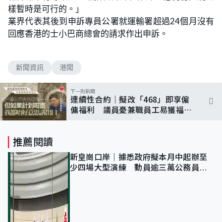
樣暫時是可行的。」
業界代表其後到申訴專員公署就運輸署超過24個月沒有
回應香港的士小巴商總會的請求作出申訴。
新聞資訊
港聞
下一則新聞
連續性合約｜擬改「468」即享僱
傭福利 議員憂兼職員工易獲福利
增營商成本
推薦閱讀
新皇崗口岸｜據悉政府擬本月中起辦至
少四場大型演練 動員逾三萬公務員人
次測試