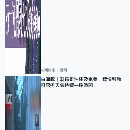
新聞資訊
港聞
白海豚｜漸遠離沖繩及奄美 緩慢移動
料惡劣天氣持續一段時間