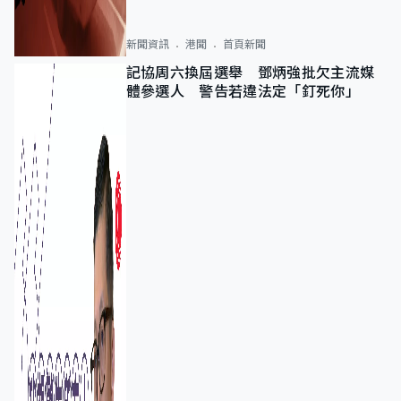
新聞資訊
港聞
首頁新聞
記協周六換屆選舉 鄧炳強批欠主流媒
體參選人 警告若違法定「釘死你」