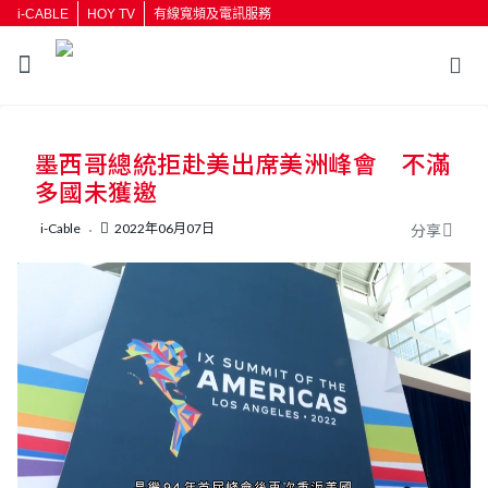
i-CABLE
HOY TV
有線寬頻及電訊服務
返回
墨西哥總統拒赴美出席美洲峰會 不滿
按輸入鍵開始搜尋
多國未獲邀
i-Cable
2022年06月07日
分享