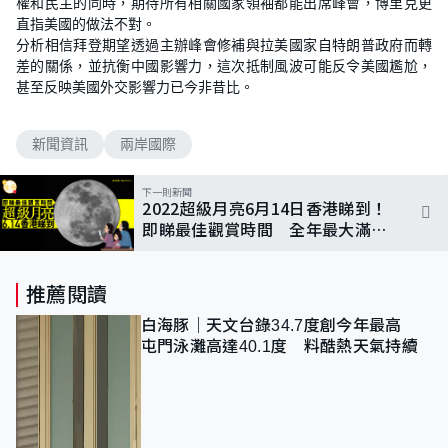
權和民主的同時，期待所有相關國家領袖都能出席峰會，博里克更
直指美國的做法不對。
分析相信拜登期望透過主辦峰會修補與拉美國家自特朗普政府而轉
差的關係，並抗衡中國影響力，這次抵制風波可能反令美國尷尬，
甚至反映美國外交影響力已今非昔比。
新聞資訊
兩岸國際
下一則新聞
2022超級月亮6月14日香港睇到！
即睇最佳觀賞時間 全年最大滿月
係幾時？
推薦閱讀
白海豚｜天文台錄34.7度創今年最高
屯門泳灘高達40.1度 料酷熱天氣持續