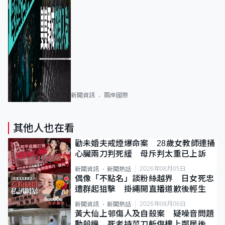
新聞資訊
兩岸國際
其他人也在看
勸未婚夫戒煙爆命案 28歲女教師連捅
心臟兩刀判死緩 母斥判太重已上訴
2026年08月05日
新聞資訊
新聞熱話
偶像「不點名」談粉絲越界 日女死忠
遭群起狙擊 掛繩開直播道歉後輕生
2026年08月06日
新聞資訊
新聞熱話
黃大仙上邨傷人及自殺案 疑噪音問題
動殺機 死者持菜刀斬傷樓上鄰居後墮