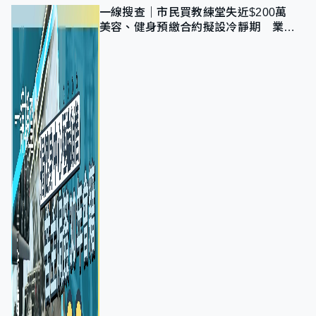
一線搜查｜市民買教練堂失近$200萬
美容、健身預繳合約擬設冷靜期 業界
憂退款計法對商戶不公