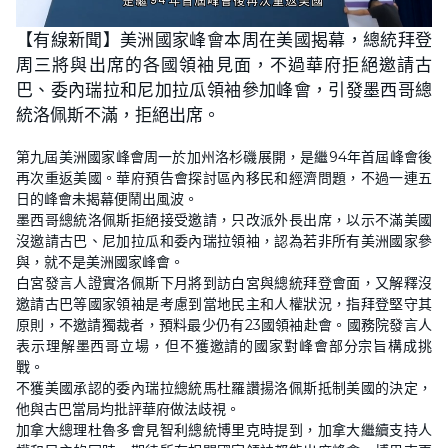
L
U
o
n
【有線新聞】美洲國家峰會本周在美國揭幕，總統拜登
a
m
d
u
周三將與出席的各國領袖見面，不過華府拒絕邀請古
e
t
d
e
:
巴、委內瑞拉和尼加拉瓜領袖參加峰會，引發墨西哥總
3
5
統洛佩斯不滿，拒絕出席。
.
4
0
第九屆美洲國家峰會周一於加州洛杉磯展開，是繼94年首屆峰會後
%
再次重返美國。華府預告會探討區內移民和經濟問題，不過一連五
日的峰會未揭幕便鬧出風波。
墨西哥總統洛佩斯拒絕接受邀請，只改派外長出席，以示不滿美國
沒邀請古巴、尼加拉瓜和委內瑞拉領袖，認為若非所有美洲國家參
與，就不是美洲國家峰會。
白宮發言人證實洛佩斯下月將到訪白宮與總統拜登會面，又解釋沒
邀請古巴等國家領袖是考慮到當地民主和人權狀況，指拜登堅守其
原則，不邀請獨裁者，預料最少仍有23國領袖赴會。國務院發言人
表示理解墨西哥立場，但不獲邀請的國家對峰會部分宗旨構成挑
戰。
不獲美國承認的委內瑞拉總統馬杜羅讚揚洛佩斯抵制美國的決定，
他與古巴當局均批評華府做法歧視。
加拿大總理杜魯多會見智利總統博里克時提到，加拿大繼續支持人