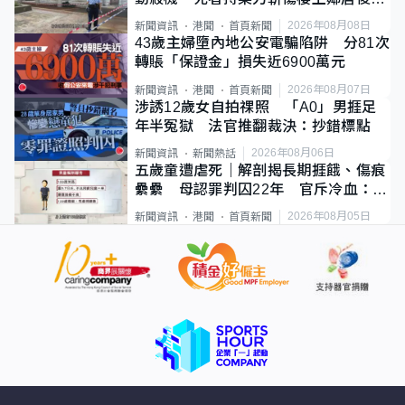
斃
2026年08月08日
新聞資訊
港聞
首頁新聞
43歲主婦墮內地公安電騙陷阱 分81次
轉賬「保證金」損失近6900萬元
2026年08月07日
新聞資訊
港聞
首頁新聞
涉誘12歲女自拍祼照 「A0」男捱足
年半冤獄 法官推翻裁決：抄錯標點
2026年08月06日
新聞資訊
新聞熱話
五歲童遭虐死｜解剖揭長期捱餓、傷痕
纍纍 母認罪判囚22年 官斥冷血：同
類案最惡劣
2026年08月05日
新聞資訊
港聞
首頁新聞