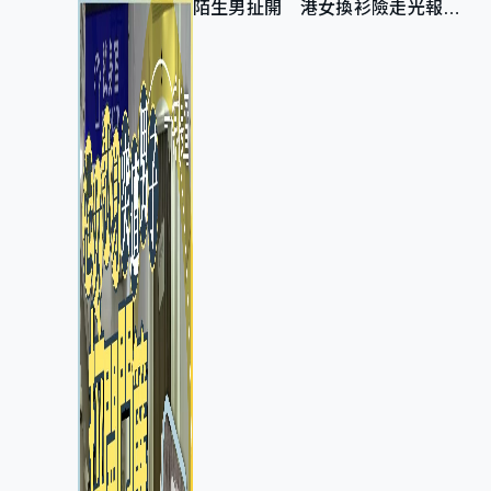
陌生男扯開 港女換衫險走光報
警 全港分店急換實體門