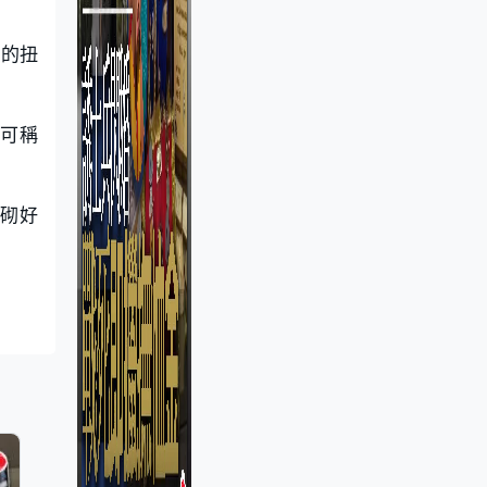
製的扭
們可稱
便砌好