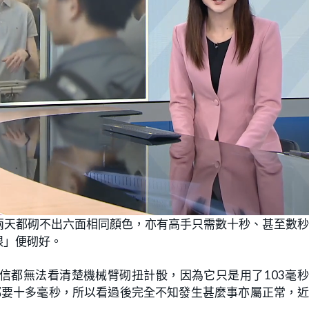
兩天都砌不出六面相同顏色，亦有高手只需數十秒、甚至數
眼」便砌好。
信都無法看清楚機械臂砌扭計骰，因為它只是用了103毫
少都要十多毫秒，所以看過後完全不知發生甚麼事亦屬正常，