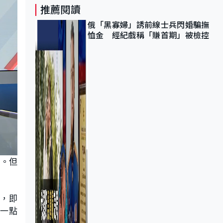
推薦閱讀
俄「黑寡婦」誘前線士兵閃婚騙撫
恤金 經紀戲稱「賺首期」被檢控
秒。但
秒，即
近一點