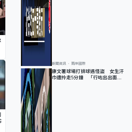
忠
新聞資訊
兩岸國際
康文署球場打排球遇怪盜 女生汗
巾遭拎走5分鐘 「行咗出出面唔
知做乜」
判
劣