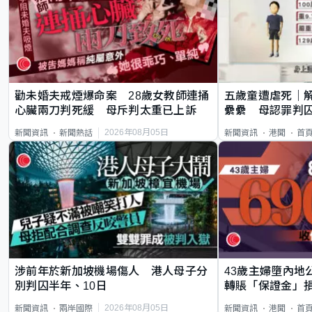
勸未婚夫戒煙爆命案 28歲女教師連捅
五歲童遭虐死｜
心臟兩刀判死緩 母斥判太重已上訴
纍纍 母認罪判囚
類案最惡劣
2026年08月05日
新聞資訊
新聞熱話
新聞資訊
港聞
首
涉前年於新加坡機場傷人 港人母子分
43歲主婦墮內地
別判囚半年、10日
轉賬「保證金」損
2026年08月05日
新聞資訊
兩岸國際
新聞資訊
港聞
首