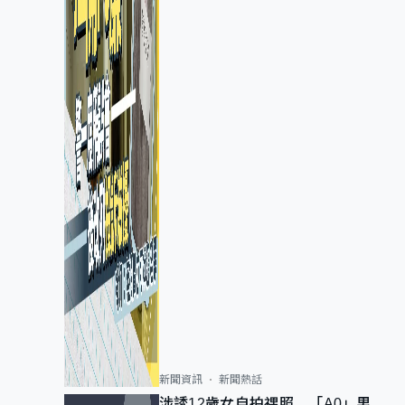
新聞資訊
新聞熱話
涉誘12歲女自拍祼照 「A0」男