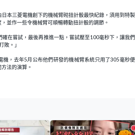
由日本三菱電機創下的機械臂砌扭計骰最快紀錄，須用到特
度，並作一些令機械臂可順暢轉動扭計骰的調節。
確在嘗試，最後再推進一點，嘗試壓至100毫秒下，讓我
難打敗。」
機，去年5月公布他們研發的機械臂系統只用了305毫秒
砌方法的演算。