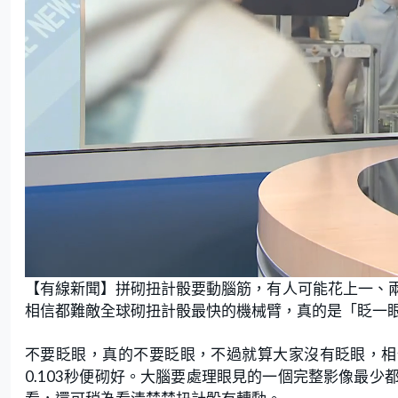
L
U
o
n
【有線新聞】拼砌扭計骰要動腦筋，有人可能花上一、
a
m
d
u
e
t
相信都難敵全球砌扭計骰最快的機械臂，真的是「眨一
d
e
:
3
2
.
不要眨眼，真的不要眨眼，不過就算大家沒有眨眼，相
3
5
0.103秒便砌好。大腦要處理眼見的一個完整影像最
%