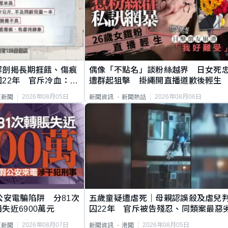
解剖揭長期捱餓、傷痕
偶像「不點名」談粉絲越界 日女死
22年 官斥冷血：同
遭群起狙擊 掛繩開直播道歉後輕生
2026年08月05日
2026年08月06日
頁新聞
新聞資訊
新聞熱話
公安電騙陷阱 分81次
五歲童疑遭虐死｜母親認誤殺及虐兒
失近6900萬元
囚22年 官斥被告殘忍、同類案最惡
2026年08月07日
2026年08月05日
頁新聞
新聞資訊
港聞