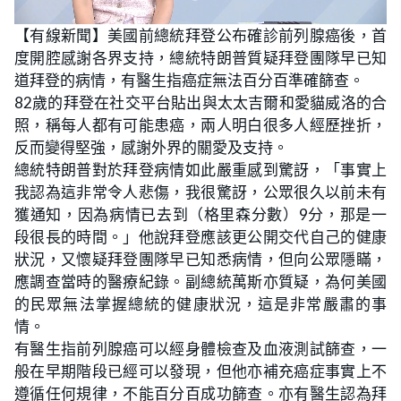
L
U
o
n
【有線新聞】美國前總統拜登公布確診前列腺癌後，首
a
m
d
u
度開腔感謝各界支持，總統特朗普質疑拜登團隊早已知
e
t
d
e
:
道拜登的病情，有醫生指癌症無法百分百準確篩查。
3
1
82歲的拜登在社交平台貼出與太太吉爾和愛貓威洛的合
.
9
照，稱每人都有可能患癌，兩人明白很多人經歷挫折，
1
%
反而變得堅強，感謝外界的關愛及支持。
總統特朗普對於拜登病情如此嚴重感到驚訝，「事實上
我認為這非常令人悲傷，我很驚訝，公眾很久以前未有
獲通知，因為病情已去到（格里森分數）9分，那是一
段很長的時間。」他說拜登應該更公開交代自己的健康
狀況，又懷疑拜登團隊早已知悉病情，但向公眾隱瞞，
應調查當時的醫療紀錄。副總統萬斯亦質疑，為何美國
的民眾無法掌握總統的健康狀況，這是非常嚴肅的事
情。
有醫生指前列腺癌可以經身體檢查及血液測試篩查，一
般在早期階段已經可以發現，但他亦補充癌症事實上不
遵循任何規律，不能百分百成功篩查。亦有醫生認為拜