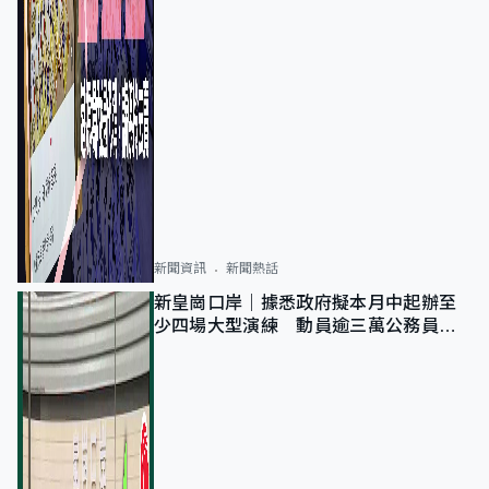
新聞資訊
新聞熱話
新皇崗口岸｜據悉政府擬本月中起辦至
少四場大型演練 動員逾三萬公務員人
次測試