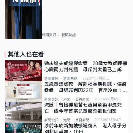
新聞資訊
新聞熱話
其他人也在看
勸未婚夫戒煙爆命案 28歲女教師連捅
心臟兩刀判死緩 母斥判太重已上訴
2026年08月05日
新聞資訊
新聞熱話
五歲童遭虐死｜解剖揭長期捱餓、傷痕
纍纍 母認罪判囚22年 官斥冷血：同
類案最惡劣
2026年08月05日
新聞資訊
港聞
首頁新聞
流感｜曾接種疫苗七歲男童染甲流死
亡 成今年首宗兒童感染離世個案
2026年08月04日
新聞資訊
港聞
首頁新聞
涉前年於新加坡機場傷人 港人母子分
別判囚半年、10日