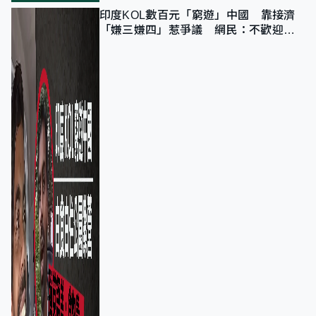
印度KOL數百元「窮遊」中國 靠接濟
「嫌三嫌四」惹爭議 網民：不歡迎劣
質旅客