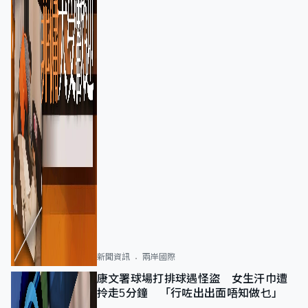
新聞資訊
兩岸國際
康文署球場打排球遇怪盜 女生汗巾遭
拎走5分鐘 「行咗出出面唔知做乜」