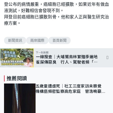
登公布的病情嚴重，癌細胞已經擴散，如果近年有做血
液測試，好難相信會發現不到。
拜登目前癌細胞已擴散到骨，他和家人正與醫生研究治
療方案。
新聞資訊
兩岸國際
首頁新聞
下一則新聞
一線搜查｜大埔鷺鳥林繁殖季遍地
雀屎傳惡臭 行人、駕駛者頻「中
招」 區議員倡三招解決
推薦閱讀
五歲童遭虐死｜社工三度家訪未察覺
機構倡頻密監察高危家庭 管浩鳴籲加
強跨部門協作