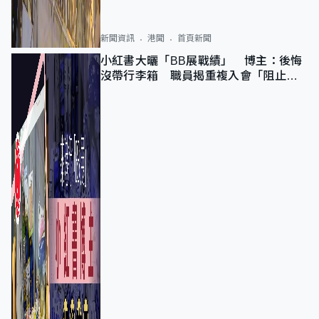
新聞資訊
港聞
首頁新聞
小紅書大曬「BB展戰績」 博主：後悔
沒帶行李箱 職員揭重複入會「阻止唔
到」