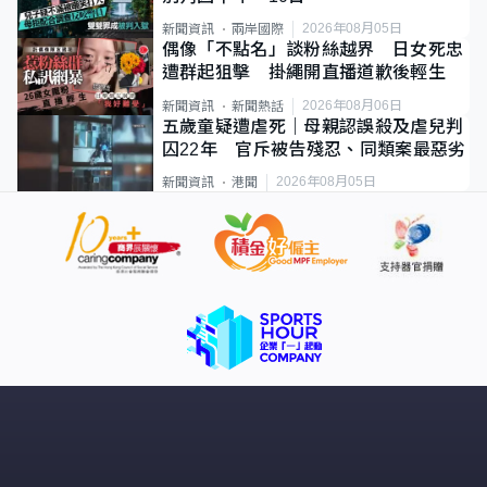
2026年08月05日
新聞資訊
兩岸國際
偶像「不點名」談粉絲越界 日女死忠
遭群起狙擊 掛繩開直播道歉後輕生
2026年08月06日
新聞資訊
新聞熱話
五歲童疑遭虐死｜母親認誤殺及虐兒判
囚22年 官斥被告殘忍、同類案最惡劣
2026年08月05日
新聞資訊
港聞