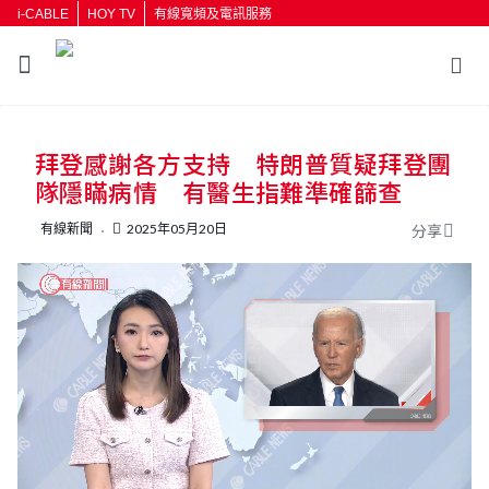
i-CABLE
HOY TV
有線寬頻及電訊服務
返回
拜登感謝各方支持 特朗普質疑拜登團
按輸入鍵開始搜尋
隊隱瞞病情 有醫生指難準確篩查
有線新聞
2025年05月20日
分享