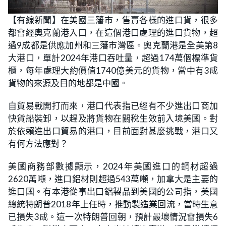
L
U
o
n
【有線新聞】在美國三藩市，售賣各樣的進口貨，很多
a
m
d
u
都會經奧克蘭港入口，在這個港口處理的進口貨物，超
e
t
d
e
:
過9成都是供應加州和三藩市灣區。奧克蘭港是全美第8
1
.
大港口，單計2024年港口吞吐量，超過174萬個標準貨
9
4
櫃，每年處理大約價值1740億美元的貨物，當中有3成
%
貨物的來源及目的地都是中國。
自貿易戰開打而來，港口代表指已經有不少進出口商加
快貨船裝卸，以趕及將貨物在關稅生效前入境美國。對
於依賴進出口貿易的港口，目前面對甚麼挑戰，港口又
有何方法應對？
美國商務部數據顯示，2024年美國進口的鋼材超過
2620萬噸，進口鋁材則超過543萬噸，加拿大是主要的
進口國。有本港從事出口鋁製品到美國的公司指，美國
總統特朗普2018年上任時，推動製造業回流，當時生意
已損失3成。這一次特朗普回朝，預計最壞情況會損失6