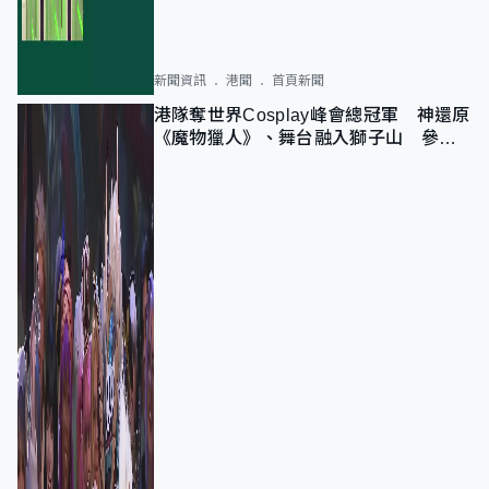
新聞資訊
港聞
首頁新聞
港隊奪世界Cosplay峰會總冠軍 神還原
《魔物獵人》、舞台融入獅子山 參賽
者：讓大家認識香港