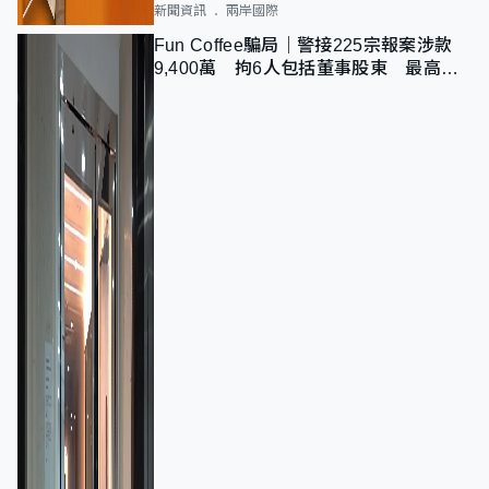
新聞資訊
兩岸國際
Fun Coffee騙局｜警接225宗報案涉款
9,400萬 拘6人包括董事股東 最高金
額一宗涉近千萬