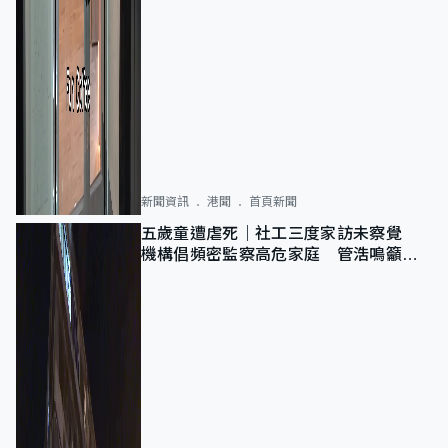
新聞資訊
港聞
首頁新聞
五歲童遭虐死｜社工三度家訪未察覺
機構倡頻密監察高危家庭 管浩鳴籲加
強跨部門協作