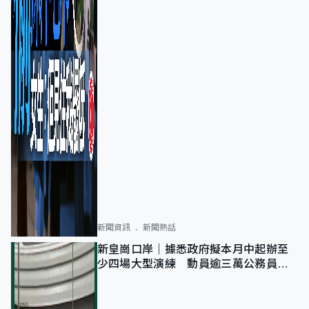
新聞資訊
新聞熱話
新皇崗口岸｜據悉政府擬本月中起辦至
少四場大型演練 動員逾三萬公務員人
次測試