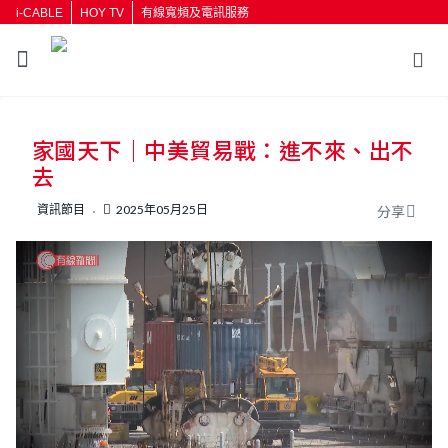
i-CABLE
HOY TV
有線寬頻及電訊服務
返回
家國天下｜中美貿易戰：進不來、出不
按輸入鍵開始搜尋
去
資訊節目
2025年05月25日
分享