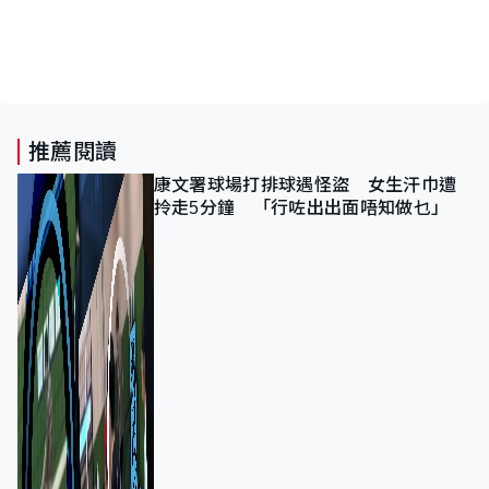
推薦閱讀
康文署球場打排球遇怪盜 女生汗巾遭
拎走5分鐘 「行咗出出面唔知做乜」