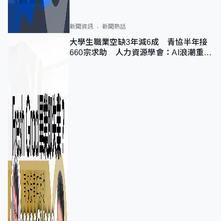
新聞資訊
新聞熱話
大學生職業空缺3年減6成 青協半年接
660宗求助 人力資源學會：AI浪潮重整
職位需求