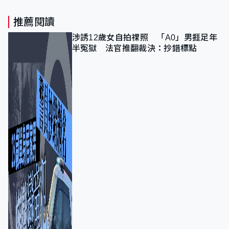
推薦閱讀
涉誘12歲女自拍祼照 「A0」男捱足年
半冤獄 法官推翻裁決：抄錯標點