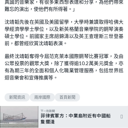
真誠的音樂家，有很多東西想表達和分享，為他們帶來
難忘的演出，使他們有所得著。」
沈靖韜先後在英國及美國留學，大學時兼讀取得哈佛大
學經濟學學士學位，以及新英格蘭音樂學院的鋼琴演奏
碩士學位。前國家主席胡錦濤以及英王查理斯三世登基
前，都曾經欣賞沈靖韜表演。
最終沈靖韜奪得今屆范克萊本國際鋼琴比賽冠軍，及由
公眾投票的觀眾大獎，除了獲得逾10.2萬美元獎金，亦
有為期三年的全面和個人化職業管理服務，包括世界巡
迴音樂會和宣傳推廣等。
新聞資訊
兩岸國際
首頁新聞
下一則新聞
菲律賓軍方：中業島附近有中國船
隻擱淺