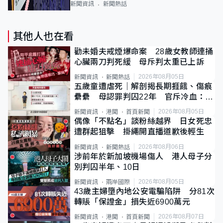
新聞資訊
新聞熱話
其他人也在看
勸未婚夫戒煙爆命案 28歲女教師連捅
心臟兩刀判死緩 母斥判太重已上訴
2026年08月05日
新聞資訊
新聞熱話
五歲童遭虐死｜解剖揭長期捱餓、傷痕
纍纍 母認罪判囚22年 官斥冷血：同
類案最惡劣
2026年08月05日
新聞資訊
港聞
首頁新聞
偶像「不點名」談粉絲越界 日女死忠
遭群起狙擊 掛繩開直播道歉後輕生
2026年08月06日
新聞資訊
新聞熱話
涉前年於新加坡機場傷人 港人母子分
別判囚半年、10日
2026年08月05日
新聞資訊
兩岸國際
43歲主婦墮內地公安電騙陷阱 分81次
轉賬「保證金」損失近6900萬元
2026年08月07日
新聞資訊
港聞
首頁新聞