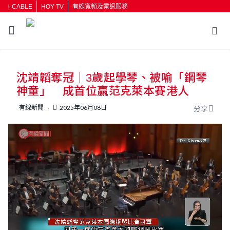
i-CABLE
HOY TV
有線寬頻及電訊服務
返回
沈靖韜奪冠｜3歲起學琴、被喻「鋼琴
按輸入鍵開始搜尋
神童」 成首位贏范克萊本賽港人
有線新聞
2025年06月08日
分享