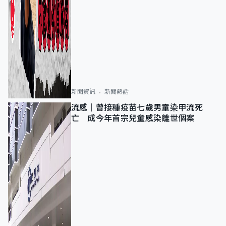
新聞資訊
新聞熱話
流感｜曾接種疫苗七歲男童染甲流死
亡 成今年首宗兒童感染離世個案