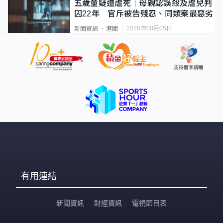
五歲童疑遭虐死｜母親認誤殺及虐兒判
囚22年 官斥被告殘忍、同類案最惡劣
2026年08月05日
新聞資訊
港聞
有用連結
新聞資訊
財經資訊
電視節目表