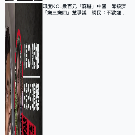
印度KOL數百元「窮遊」中國 靠接濟
「嫌三嫌四」惹爭議 網民：不歡迎劣
質旅客