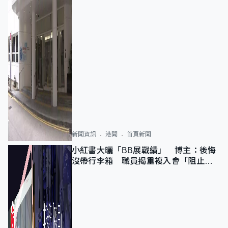
新聞資訊
港聞
首頁新聞
小紅書大曬「BB展戰績」 博主：後悔
沒帶行李箱 職員揭重複入會「阻止唔
到」