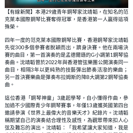
L
U
o
n
【有線新聞】本港29歲青年鋼琴家沈靖韜，在知名的范
a
m
d
u
克萊本國際鋼琴比賽奪得冠軍，是香港第一人贏得這項
e
t
d
e
:
殊榮。
2
1
.
四年一度的范克萊本國際鋼琴比賽，香港鋼琴家沈靖韜
0
2
先從300多個參賽者脫穎而出，躋身決賽。他在兩場決
%
賽的曲目，第一首演奏的是孟德爾遜的G小調第1鋼琴協
奏曲。沈靖韜曾於2022年與香港管弦樂團公開演奏同一
曲目，相隔3年以更純熟的技藝彈出節奏活潑的樂曲；
另一首決賽樂曲是彈奏布拉姆斯的降B大調第2鋼琴協奏
曲。
這位香港「鋼琴神童」3歲起學琴，自小懂得作曲，參
加過不少國際青少年鋼琴賽事，年僅13歲獲英國第四台
邀請參演《世界上最偉大的音樂天才》紀錄片。沈靖韜
稱期望自己的演奏結合理性及感性，為觀眾帶來扣人心
弦及難忘的演出。沈靖韜：「我希望讓大家知道，我是