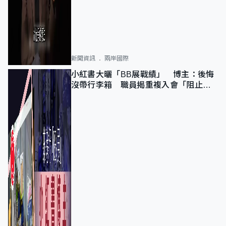
新聞資訊
兩岸國際
小紅書大曬「BB展戰績」 博主：後悔
沒帶行李箱 職員揭重複入會「阻止唔
到」