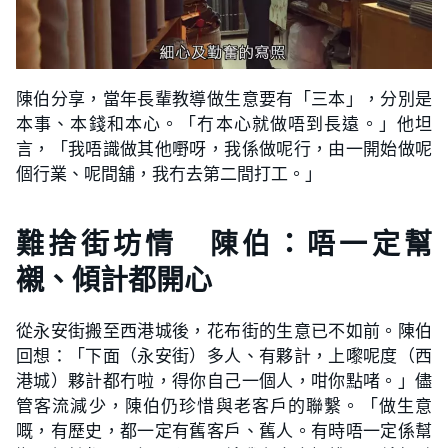
陳伯分享，當年長輩教導做生意要有「三本」，分別是
本事、本錢和本心。「冇本心就做唔到長遠。」他坦
言，「我唔識做其他嘢呀，我係做呢行，由一開始做呢
個行業、呢間舖，我冇去第二間打工。」
難捨街坊情 陳伯：唔一定幫
襯、傾計都開心
從永安街搬至西港城後，花布街的生意已不如前。陳伯
回想：「下面（永安街）多人、有夥計，上嚟呢度（西
港城）夥計都冇啦，得你自己一個人，咁你點啫。」儘
管客流減少，陳伯仍珍惜與老客戶的聯繫。「做生意
嘅，有歷史，都一定有舊客戶、舊人。有時唔一定係幫