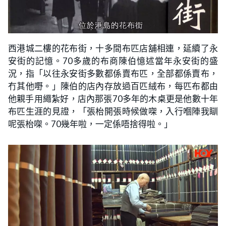
西港城二樓的花布街，十多間布匹店舖相連，延續了永
安街的記憶。70多歲的布商陳伯憶述當年永安街的盛
況，指「以往永安街多數都係賣布匹，全部都係賣布，
冇其他嘢。」陳伯的店內存放過百匹絨布，每匹布都由
他親手用繩紮好，店內那張70多年的木桌更是他數十年
布匹生涯的見證，「張枱開張時候做㗎，入行嗰陣我瞓
呢張枱㗎。70幾年啦，一定係唔捨得啦。」