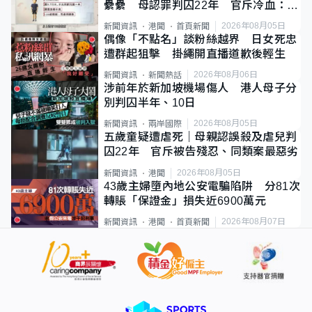
纍纍 母認罪判囚22年 官斥冷血：同
類案最惡劣
2026年08月05日
新聞資訊
港聞
首頁新聞
偶像「不點名」談粉絲越界 日女死忠
遭群起狙擊 掛繩開直播道歉後輕生
2026年08月06日
新聞資訊
新聞熱話
涉前年於新加坡機場傷人 港人母子分
別判囚半年、10日
2026年08月05日
新聞資訊
兩岸國際
五歲童疑遭虐死｜母親認誤殺及虐兒判
囚22年 官斥被告殘忍、同類案最惡劣
2026年08月05日
新聞資訊
港聞
43歲主婦墮內地公安電騙陷阱 分81次
轉賬「保證金」損失近6900萬元
2026年08月07日
新聞資訊
港聞
首頁新聞