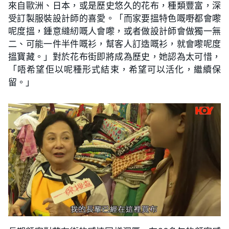
來自歐洲、日本，或是歷史悠久的花布，種類豐富，深
受訂製服裝設計師的喜愛。「而家要搵特色嘅嘢都會嚟
呢度搵，鍾意縫紉嘅人會嚟，或者做設計師會做獨一無
二、可能一件半件嘅衫，幫客人訂造嘅衫，就會嚟呢度
搵寶藏。」對於花布街即將成為歷史，她認為太可惜，
「唔希望佢以呢種形式結束，希望可以活化，繼續保
留。」