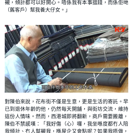
襯，傾計都可以好開心。唔係我有本事搵錢，而係佢哋
（舊客戶）幫我養大仔女。」
對陳伯來說，花布街不僅是生意，更是生活的寄託。早
已到退休年齡的他，仍然每天開舖，與街坊交流，維持
這份人情味。然而，西港城即將翻新，商戶需要搬離，
陳伯不禁感嘆：「我好傷（心）囉，我坐喺度都冇人陪
我傾計、冇人幫襯我，喺屋企又會點呢？如果我唔做，