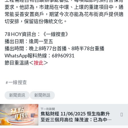
要求。他認為，市建局在中環、上環的重建項目中，通
常能妥善安置商戶，期望今次亦能為花布街商戶提供適
切安排，保留這份傳統文化。
78 HOY資訊台：《一線搜查》
播出日期：逢周一至五
播出時間：晚上8時77台首播、8時半78台重播
WhatsApp報料熱線：68960931
節目重溫請＜
按此
＞
一線搜查
新聞資訊
新聞熱話
下一則新聞
焦點財經 11/06/2025 恒生指數升
至近三個月高位 陳茂波：已為中概
股回流做準備