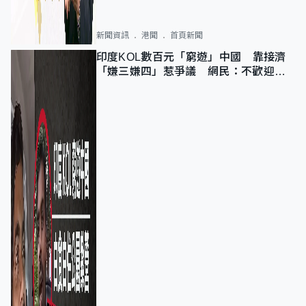
新聞資訊
港聞
首頁新聞
印度KOL數百元「窮遊」中國 靠接濟
「嫌三嫌四」惹爭議 網民：不歡迎劣
質旅客