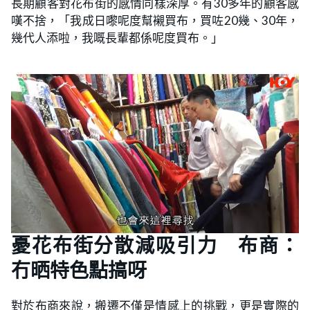
長期顧客對花布街的感情同樣深厚。有30多年的顧客感
嘆不捨，「我成日嚟呢度幫襯買布，買咗20幾、30年，
幾代人添啦，我嘅長輩都係呢度買布。」
憂花布街分散減吸引力 布商：
冇晒特色點搞呀
對於布商來說，搬遷不僅是情感上的挑戰，更是實際的