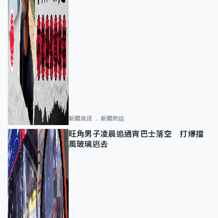
新聞資訊
新聞熱話
旺角男子凌晨追通宵巴士落空 打爆擋
風玻璃逃去