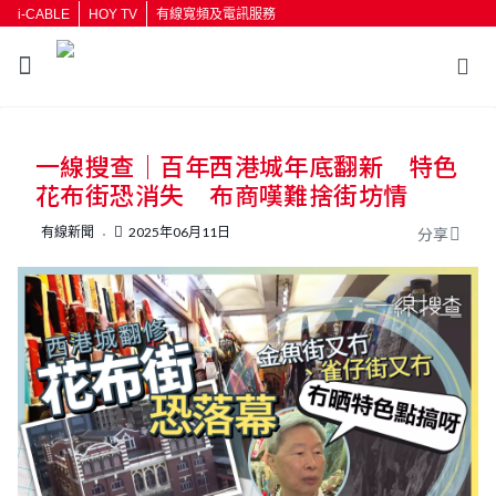
i-CABLE
HOY TV
有線寬頻及電訊服務
一線搜查｜百年西港城年底翻新 特色
花布街恐消失 布商嘆難捨街坊情
有線新聞
2025年06月11日
分享