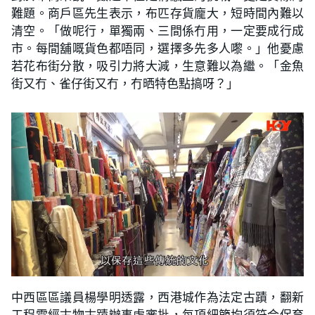
難題。商戶區先生表示，布匹存貨龐大，短時間內難以
清空。「做呢行，單獨兩、三間係冇用，一定要成行成
市。每間舖嘅貨色都唔同，選擇多先多人嚟。」他憂慮
若花布街分散，吸引力將大減，生意難以為繼。「金魚
街又冇、雀仔街又冇，冇晒特色點搞呀？」
中西區區議員楊學明透露，西港城作為法定古蹟，翻新
工程需經古物古蹟辦事處審批，每項細節均須符合保育