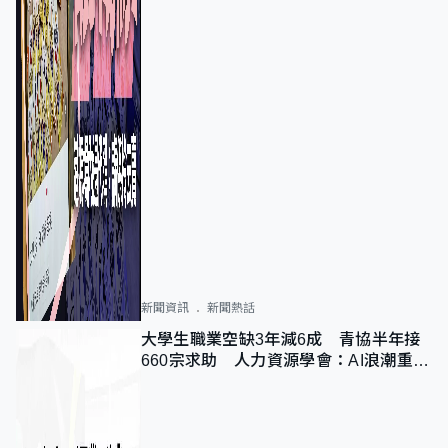
新聞資訊
新聞熱話
大學生職業空缺3年減6成 青協半年接
660宗求助 人力資源學會：AI浪潮重整
職位需求