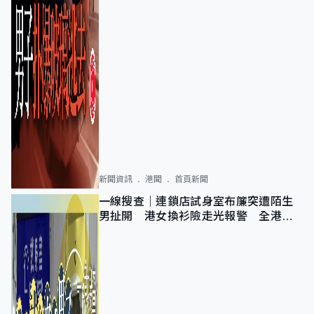
新聞資訊
港聞
首頁新聞
一線搜查｜連鎖店試身室布簾突遭陌生
男扯開 港女換衫險走光報警 全港分
店急換實體門