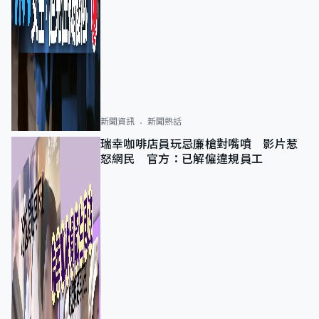
新聞資訊
新聞熱話
瑞幸咖啡店員玩忌廉槍對嘴噴 影片惹
怒網民 官方：已解僱違規員工