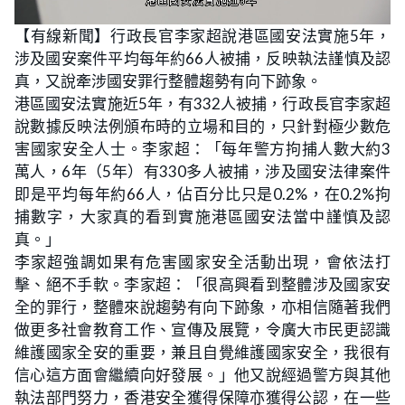
L
U
o
n
【有線新聞】行政長官李家超說港區國安法實施5年，
a
m
d
u
涉及國安案件平均每年約66人被捕，反映執法謹慎及認
e
t
d
e
:
真，又說牽涉國安罪行整體趨勢有向下跡象。
2
4
港區國安法實施近5年，有332人被捕，行政長官李家超
.
7
說數據反映法例頒布時的立場和目的，只針對極少數危
9
%
害國家安全人士。李家超：「每年警方拘捕人數大約3
萬人，6年（5年）有330多人被捕，涉及國安法律案件
即是平均每年約66人，佔百分比只是0.2%，在0.2%拘
捕數字，大家真的看到實施港區國安法當中謹慎及認
真。」
李家超強調如果有危害國家安全活動出現，會依法打
擊、絕不手軟。李家超：「很高興看到整體涉及國家安
全的罪行，整體來說趨勢有向下跡象，亦相信隨著我們
做更多社會教育工作、宣傳及展覽，令廣大市民更認識
維護國家全安的重要，兼且自覺維護國家安全，我很有
信心這方面會繼續向好發展。」他又說經過警方與其他
執法部門努力，香港安全獲得保障亦獲得公認，在一些