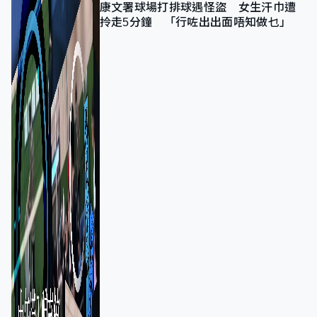
康文署球場打排球遇怪盜 女生汗巾遭
拎走5分鐘 「行咗出出面唔知做乜」