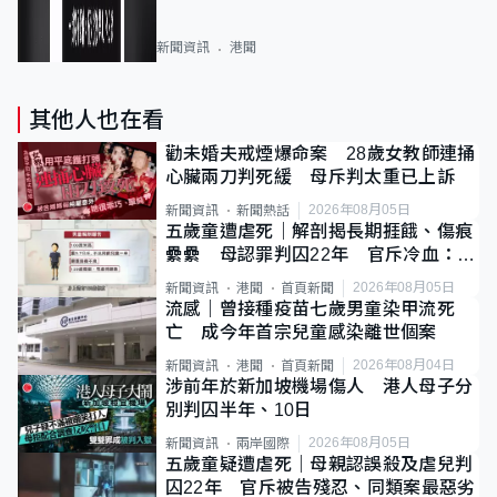
新聞資訊
港聞
其他人也在看
勸未婚夫戒煙爆命案 28歲女教師連捅
心臟兩刀判死緩 母斥判太重已上訴
2026年08月05日
新聞資訊
新聞熱話
五歲童遭虐死｜解剖揭長期捱餓、傷痕
纍纍 母認罪判囚22年 官斥冷血：同
類案最惡劣
2026年08月05日
新聞資訊
港聞
首頁新聞
流感｜曾接種疫苗七歲男童染甲流死
亡 成今年首宗兒童感染離世個案
2026年08月04日
新聞資訊
港聞
首頁新聞
涉前年於新加坡機場傷人 港人母子分
別判囚半年、10日
2026年08月05日
新聞資訊
兩岸國際
五歲童疑遭虐死｜母親認誤殺及虐兒判
囚22年 官斥被告殘忍、同類案最惡劣