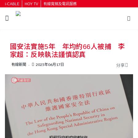
i-CABLE
HOY TV
有線寬頻及電訊服務
返回
國安法實施5年 年均約66人被捕 李
按輸入鍵開始搜尋
家超：反映執法謹慎認真
有線新聞
2025年06月17日
分享