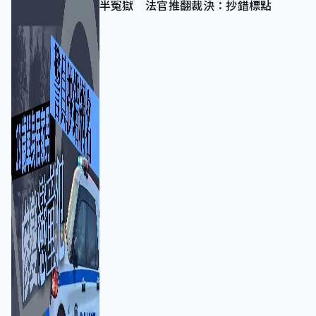
半冤獄 法官推翻裁決：抄錯標點