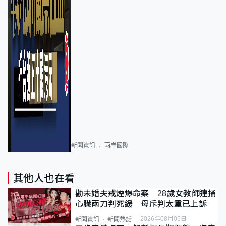
新聞資訊
兩岸國際
其他人也在看
勸未婚夫戒煙爆命案 28歲女教師連捅
心臟兩刀判死緩 母斥判太重已上訴
2026年08月05日
新聞資訊
新聞熱話