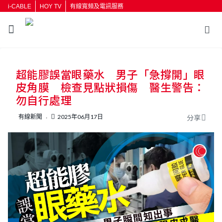
i-CABLE
HOY TV
有線寬頻及電訊服務
返回
超能膠誤當眼藥水 男子「急撐開」眼
按輸入鍵開始搜尋
皮角膜 檢查見點狀損傷 醫生警告：
勿自行處理
有線新聞
2025年06月17日
分享