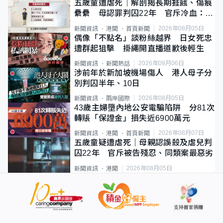
五歲童遭虐死｜解剖揭長期捱餓、傷痕
纍纍 母認罪判囚22年 官斥冷血：同
類案最惡劣
2026年08月05日
新聞資訊
港聞
首頁新聞
偶像「不點名」談粉絲越界 日女死忠
遭群起狙擊 掛繩開直播道歉後輕生
2026年08月06日
新聞資訊
新聞熱話
涉前年於新加坡機場傷人 港人母子分
別判囚半年、10日
2026年08月05日
新聞資訊
兩岸國際
43歲主婦墮內地公安電騙陷阱 分81次
轉賬「保證金」損失近6900萬元
2026年08月07日
新聞資訊
港聞
首頁新聞
五歲童疑遭虐死｜母親認誤殺及虐兒判
囚22年 官斥被告殘忍、同類案最惡劣
2026年08月05日
新聞資訊
港聞