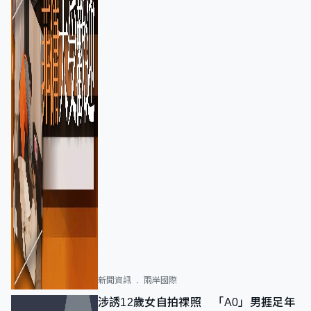
新聞資訊
兩岸國際
涉誘12歲女自拍祼照 「A0」男捱足年