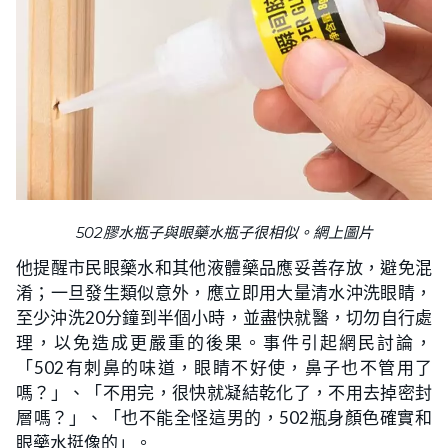
502膠水瓶子與眼藥水瓶子很相似。網上圖片
他提醒市民眼藥水和其他液體藥品應妥善存放，避免混
淆；一旦發生類似意外，應立即用大量清水沖洗眼睛，
至少沖洗20分鐘到半個小時，並盡快就醫，切勿自行處
理，以免造成更嚴重的後果。事件引起網民討論，
「502有刺鼻的味道，眼睛不好使，鼻子也不管用了
嗎？」、「不用完，很快就凝結乾化了，不用去掉密封
層嗎？」、「也不能全怪這男的，502瓶身顏色確實和
眼藥水挺像的」。