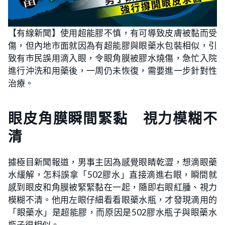
【有線新聞】使用超能膠不慎，有可導致皮膚被黏而受
傷，但內地市面就因為有超能膠與眼藥水包裝相似，引
致有市民誤用滴入眼，令眼角膜被膠水燒傷，急忙入院
進行沖洗和用藥後，一周仍未恢復，需要進一步針對性
治療。
眼皮角膜瞬間緊黏 視力模糊不
清
據極目新聞報道，男事主因為感覺眼睛乾澀，想滴眼藥
水緩解，怎料誤拿「502膠水」直接滴進右眼，瞬間就
感到眼皮和角膜被緊緊黏在一起，隨即右眼紅腫、視力
模糊不清。他用左眼仔細看看眼藥水瓶，才發現滴用的
「眼藥水」是超能膠，而原因是502膠水瓶子與眼藥水
瓶子很相似。