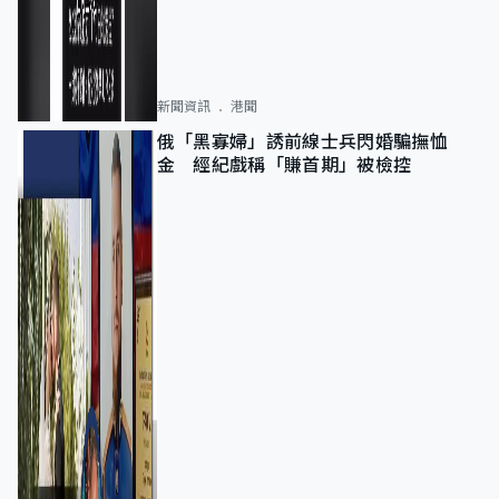
新聞資訊
港聞
俄「黑寡婦」誘前線士兵閃婚騙撫恤
金 經紀戲稱「賺首期」被檢控