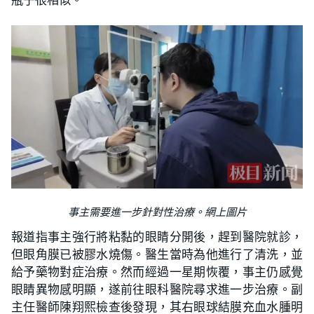
事主需要進一步針對性治療。網上圖片
報道指事主強行將粘黏的眼睛分開後，趕到醫院就診，
但眼角膜已被膠水燒傷。醫生當時為他進行了清洗，並
給予藥物對症治療。然而經過一星期恢覆，事主仍感覺
眼睛異物感明顯，遂前往眼科醫院尋求進一步治療。副
主任醫師陳翔熙檢查後發現，其右眼球結膜充血水腫明