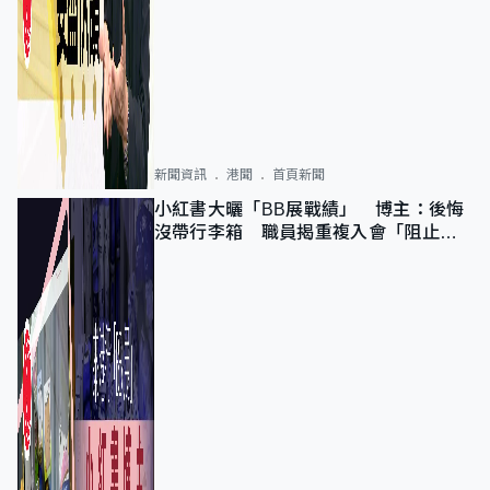
新聞資訊
港聞
首頁新聞
小紅書大曬「BB展戰績」 博主：後悔
沒帶行李箱 職員揭重複入會「阻止唔
到」