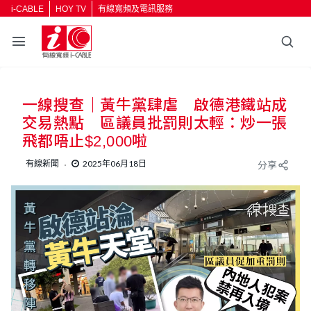
i-CABLE
HOY TV
有線寬頻及電訊服務
返回
一線搜查｜黃牛黨肆虐 啟德港鐵站成
按輸入鍵開始搜尋
交易熱點 區議員批罰則太輕：炒一張
飛都唔止$2,000啦
有線新聞
2025年06月18日
分享