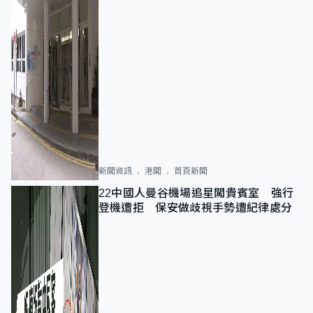
新聞資訊
港聞
首頁新聞
22中國人曼谷機場追星闖貴賓室 強行
登機遭拒 保安做歧視手勢遭紀律處分