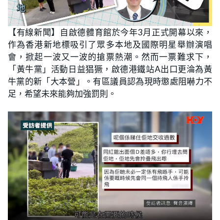
【有線新聞】自啟德體育館於今年3月正式開幕以來，
作為香港新地標吸引了眾多本地及國際明星舉辦演唱
會，掀起一波又一波的搶票熱潮。然而一票難求下，
「黃牛黨」活動日益猖獗，啟德港鐵站A出口更淪為黃
牛黨的新「大本營」。有區議員認為現時懲處阻嚇力不
足，希望未來能夠加強罰則。