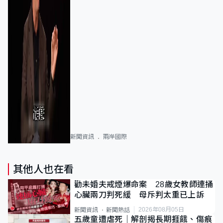
新聞資訊
兩岸國際
其他人也在看
勸未婚夫戒煙爆命案 28歲女教師連捅
心臟兩刀判死緩 母斥判太重已上訴
2026年08月05日
新聞資訊
新聞熱話
五歲童遭虐死｜解剖揭長期捱餓、傷痕