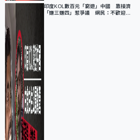
印度KOL數百元「窮遊」中國 靠接濟
「嫌三嫌四」惹爭議 網民：不歡迎劣
質旅客