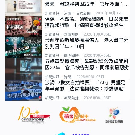
纍纍 母認罪判囚22年 官斥冷血：同
類案最惡劣
2026年08月05日
新聞資訊
港聞
首頁新聞
偶像「不點名」談粉絲越界 日女死忠
遭群起狙擊 掛繩開直播道歉後輕生
2026年08月06日
新聞資訊
新聞熱話
涉前年於新加坡機場傷人 港人母子分
別判囚半年、10日
2026年08月05日
新聞資訊
兩岸國際
五歲童疑遭虐死｜母親認誤殺及虐兒判
囚22年 官斥被告殘忍、同類案最惡劣
2026年08月05日
新聞資訊
港聞
涉誘12歲女自拍祼照 「A0」男捱足
年半冤獄 法官推翻裁決：抄錯標點
2026年08月06日
新聞資訊
新聞熱話