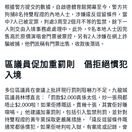
根據警方提交的數據，自啟德體育館開幕至今，警方共
拘捕8名持雙程證的內地人士，涉嫌違反逗留條件，當
中7人已被定罪，判處3周至2個月不等的監禁，餘下一
人則交由入境事務處處理中。此外，9名本地人士因兜
售高於原價演唱會門票被票控，另有2人涉嫌在網上詐
騙被捕，他們訛稱有門票出售，收款後潛逃。
區議員促加重罰則 倡拒絕慣犯
入境
多位區議員在會議上批評現行罰則阻嚇力不足。九龍城
區議員林博直言：「罰款$2,000真係太低，炒一張飛都
唔止$2,000啦！如果佢搏嘅話，賣幾十張，其實佢好賺
㗎喎。」他建議加重罰則，包括引入監禁刑罰，並針對
持雙程證的黃牛黨採取更嚴厲措施，「違反逗留條件嘅
通常都係慣犯，如果佢哋判咗入獄，有案底或記錄，會