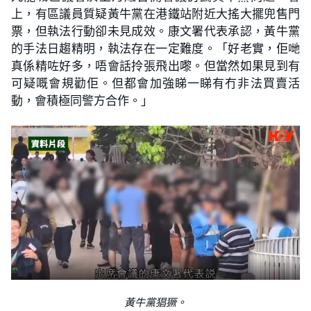
上，有區議員質疑黃牛黨在港鐵站附近大搖大擺兜售門
票，但執法行動卻未見成效。康文署代表承認，黃牛黨
的手法日趨精明，執法存在一定難度。「好老實，佢哋
真係精咗好多，唔會話拎張飛出嚟。但當然如果見到有
可疑嘅會規勸佢。但都會加強睇一睇有冇非法買賣活
動，會積極同警方合作。」
黃牛黨猖獗。