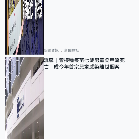
新聞資訊
新聞熱話
流感｜曾接種疫苗七歲男童染甲流死
亡 成今年首宗兒童感染離世個案