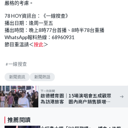
嚴格的考慮。
78 HOY資訊台：《一線搜查》
播出日期：逢周一至五
播出時間：晚上8時77台首播、8時半78台重播
WhatsApp報料熱線：68960931
節目重溫請＜
按此
＞
一線搜查
新聞資訊
新聞熱話
下一則新聞
啟德體育園｜15場演唱會五成觀眾
為訪港旅客 園內商户銷售額增加
3倍
推薦閱讀