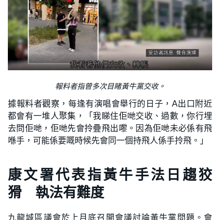
報料者指曾多次目睹黃牛黨交收。
據報料者觀察，每逢有演唱會舉行的日子，A出口附近
都會有一堆人聚集，「我睇住佢哋交收、過數，你行埋
去問佢哋，佢哋先會拎疊飛出嚟。因為佢哋未必係有飛
喺手，可能係要嘅時候先會同一個持飛人係手拎飛。」
康文署代表指黃牛手法日趨狡
猾 執法有難度
九龍城區議會於上月底召開會議討論黃牛黨問題。會