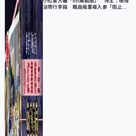
小紅書大曬「BB展戰績」 博主：後悔
沒帶行李箱 職員揭重複入會「阻止唔
到」