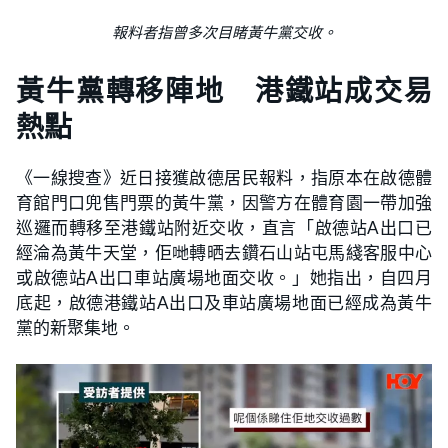
報料者指曾多次目睹黃牛黨交收。
黃牛黨轉移陣地 港鐵站成交易
熱點
《一線搜查》近日接獲啟德居民報料，指原本在啟德體
育館門口兜售門票的黃牛黨，因警方在體育園一帶加強
巡邏而轉移至港鐵站附近交收，直言「啟德站A出口已
經淪為黃牛天堂，佢哋轉晒去鑽石山站屯馬綫客服中心
或啟德站A出口車站廣場地面交收。」她指出，自四月
底起，啟德港鐵站A出口及車站廣場地面已經成為黃牛
黨的新聚集地。