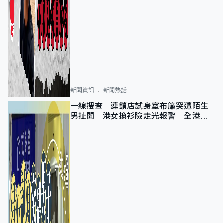
新聞資訊
新聞熱話
一線搜查｜連鎖店試身室布簾突遭陌生
男扯開 港女換衫險走光報警 全港分
店急換實體門