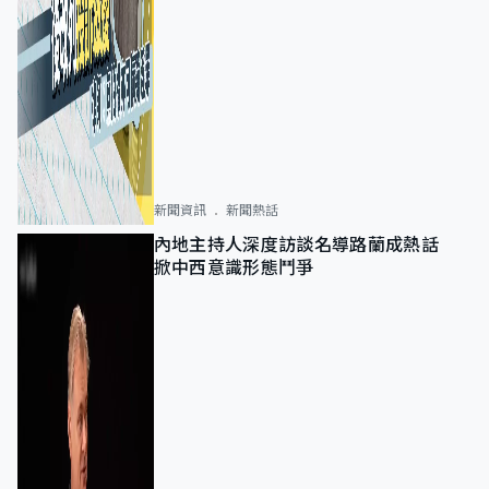
新聞資訊
新聞熱話
內地主持人深度訪談名導路蘭成熱話
掀中西意識形態鬥爭