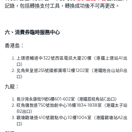
記錄，包括轉換支付工具，轉換成功後不可再更改。
六、消費券臨時服務中心
香港島：
上環德輔道中322號西區電訊大廈20樓（港鐵上環站A1出
口）
北角英皇道255號國都廣場12樓1202室（港鐵炮台山站B出
口）
九龍：
長沙灣永康街9號6樓601-602室（港鐵荔枝角站C出口）
旺角彌敦道750號始創中心18樓1834-1838室（港鐵太子站
B2出口）
觀塘觀塘道410號觀點中心10樓1004室（港鐵觀塘站A2出
口）