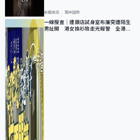
新聞資訊
兩岸國際
一線搜查｜連鎖店試身室布簾突遭陌生
男扯開 港女換衫險走光報警 全港分
店急換實體門