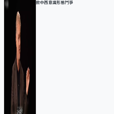
掀中西意識形態鬥爭