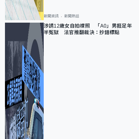
新聞資訊
新聞熱話
涉誘12歲女自拍祼照 「A0」男捱足年
半冤獄 法官推翻裁決：抄錯標點