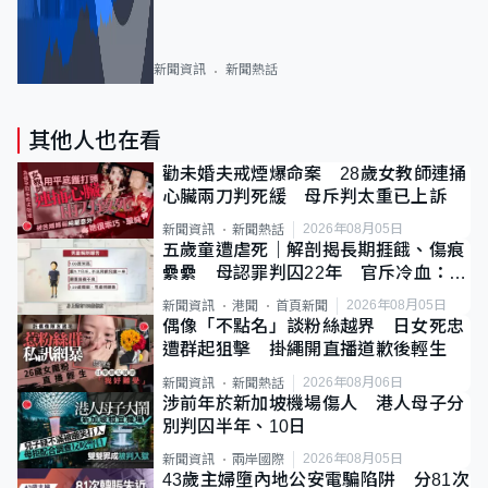
新聞資訊
新聞熱話
其他人也在看
勸未婚夫戒煙爆命案 28歲女教師連捅
心臟兩刀判死緩 母斥判太重已上訴
2026年08月05日
新聞資訊
新聞熱話
五歲童遭虐死｜解剖揭長期捱餓、傷痕
纍纍 母認罪判囚22年 官斥冷血：同
類案最惡劣
2026年08月05日
新聞資訊
港聞
首頁新聞
偶像「不點名」談粉絲越界 日女死忠
遭群起狙擊 掛繩開直播道歉後輕生
2026年08月06日
新聞資訊
新聞熱話
涉前年於新加坡機場傷人 港人母子分
別判囚半年、10日
2026年08月05日
新聞資訊
兩岸國際
43歲主婦墮內地公安電騙陷阱 分81次