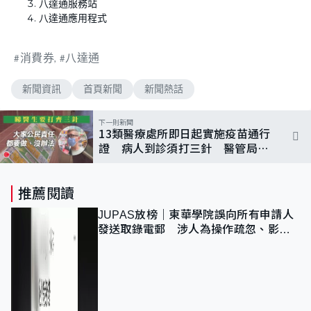
八達通服務站
八達通應用程式
消費券
八達通
新聞資訊
首頁新聞
新聞熱話
下一則新聞
13類醫療處所即日起實施疫苗通行
證 病人到診須打三針 醫管局：
初期會彈性處理
推薦閱讀
JUPAS放榜｜東華學院誤向所有申請人
發送取錄電郵 涉人為操作疏忽、影響
11,139人