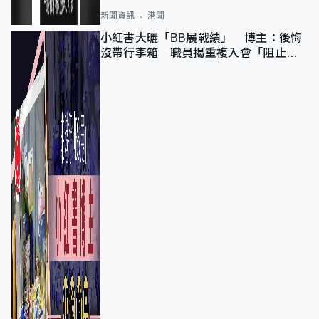
新聞資訊
港聞
小紅書大曬「BB展戰績」 博主：後悔
沒帶行李箱 職員揭重複入會「阻止唔
到」