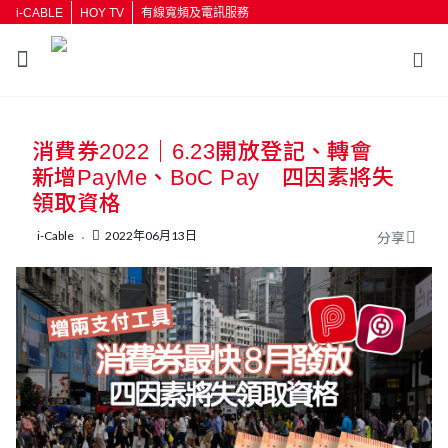
i-CABLE
HOY TV
有線寬頻及電訊服務
返回
消費券2022｜6.23開放登記、轉會
按輸入鍵開始搜尋
新增PayMe、BoC Pay 四因素將失
領取資格
i-Cable
2022年06月13日
分享