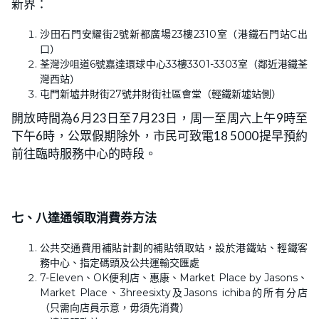
新界：
沙田石門安耀街2號新都廣場23樓2310室（港鐵石門站C出
口）
荃灣沙咀道6號嘉達環球中心33樓3301-3303室（鄰近港鐵荃
灣西站）
屯門新墟井財街27號井財街社區會堂（輕鐵新墟站側）
開放時間為6月23日至7月23日，周一至周六上午9時至
下午6時，公眾假期除外，市民可致電18 5000提早預約
前往臨時服務中心的時段。
七、八達通領取消費券方法
公共交通費用補貼計劃的補貼領取站，設於港鐵站、輕鐵客
務中心、指定碼頭及公共運輸交匯處
7-Eleven、OK便利店、惠康、Market Place by Jasons、
Market Place、3hreesixty及Jasons ichiba的所有分店
（只需向店員示意，毋須先消費）