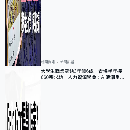
新聞資訊
新聞熱話
大學生職業空缺3年減6成 青協半年接
660宗求助 人力資源學會：AI浪潮重整
職位需求