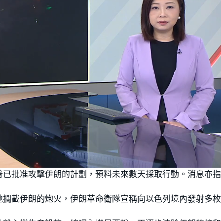
普已批准攻擊伊朗的計劃，預料未來數天採取行動。消息亦
地攔截伊朗的炮火，伊朗革命衛隊宣稱向以色列境內發射多