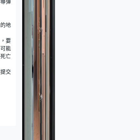
和導彈
列的地
行，要
我可能
切死亡
列提交