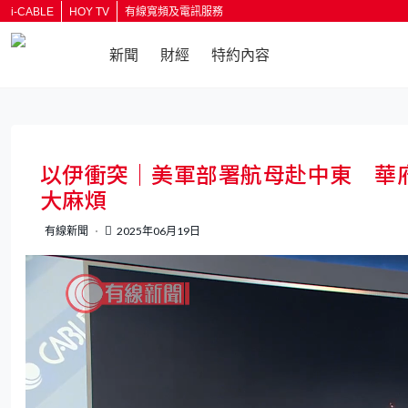
i-CABLE
HOY TV
有線寬頻及電訊服務
新聞
財經
特約內容
返回
以伊衝突｜美軍部署航母赴中東 華
大麻煩
有線新聞
2025年06月19日