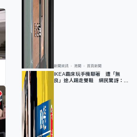
新聞資訊
港聞
首頁新聞
IKEA霸床玩手機瞓著 遭「無
良」途人踢走雙鞋 網民驚訝：冇
著襪咁盡！？