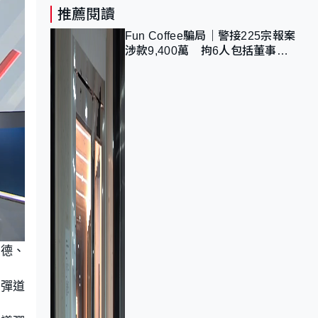
推薦閱讀
Fun Coffee騙局｜警接225宗報案
涉款9,400萬 拘6人包括董事股
東 最高金額一宗涉近千萬
指德、
枚彈道