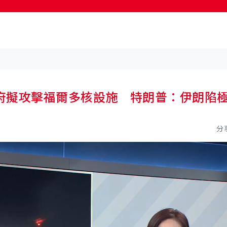
按輸入鍵開始搜尋
府擬攻擊福爾多核設施 特朗普：伊朗陷
分