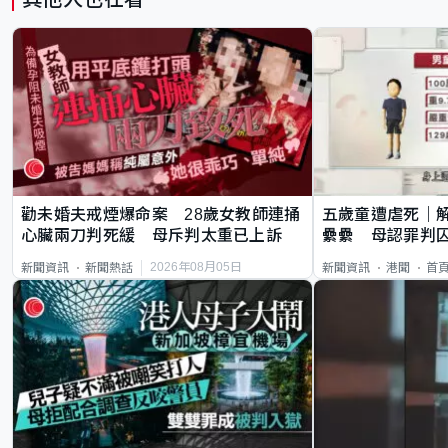
勸未婚夫戒煙爆命案 28歲女教師連捅
五歲童遭虐死｜
心臟兩刀判死緩 母斥判太重已上訴
纍纍 母認罪判囚
類案最惡劣
2026年08月05日
新聞資訊
新聞熱話
新聞資訊
港聞
首