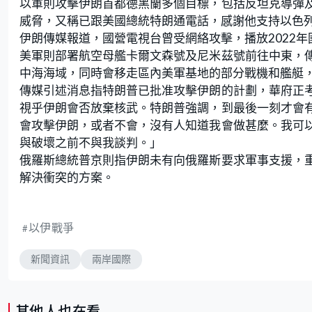
以軍則攻擊伊朗首都德黑蘭多個目標，包括反坦克導彈
威脅，又稱已跟美國總統特朗通電話，感謝他支持以色
伊朗傳媒報道，國營電視台曾受網絡攻擊，播放2022
美軍則部署航空母艦卡爾文森號及尼米茲號前往中東，
中海海域，同時會移走區內美軍基地的部分戰機和艦艇
傳媒引述消息指特朗普已批准攻擊伊朗的計劃，華府正
視乎伊朗會否放棄核武。特朗普強調，到最後一刻才會
會攻擊伊朗，或者不會，沒有人知道我會做甚麼。我可
與破壞之前不與我談判。」
俄羅斯總統普京則指伊朗未有向俄羅斯要求軍事支援，
解決衝突的方案。
以伊戰爭
新聞資訊
兩岸國際
其他人也在看