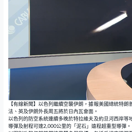
L
U
o
n
【有線新聞】以色列繼續空襲伊朗，據報美國總統特朗
a
m
d
u
e
t
法、英及伊朗外長周五將於日內瓦會面。
d
e
:
以色列的防空系統連續多晚於特拉維夫及約旦河西岸等
1
9
.
導彈及射程可達2,000公里的「泥石」遠程超重型導彈。
5
7
%