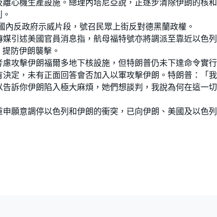
及離心機生產設施。總理內塔尼亞說，正逐步清除伊朗的核
列。
年國內反政府示威片段，號召民眾上街反對德黑蘭政權。
傳媒引述美國官員消息指，航母福特號亦將調派至靠近以色
，提防伊朗襲擊。
考慮攻擊伊朗福爾多地下核設施，但特朗普仍未下達命令實
有決定，未有正面回答會否加入以軍攻擊伊朗。特朗普：「
以告訴你伊朗陷入極大麻煩，她們想談判，我說為何在這一
重申願意調停以色列和伊朗的衝突，已向伊朗、美國及以色