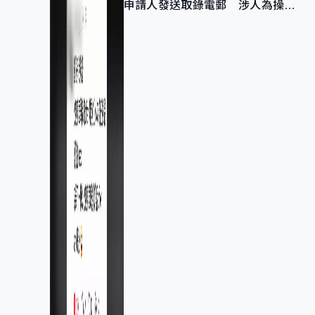
申請人發送取錄電郵 涉人為操作
疏忽、影響11,139人