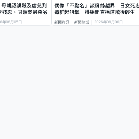
｜母親認誤殺及虐兒判
偶像「不點名」談粉絲越界 日女死
告殘忍、同類案最惡劣
遭群起狙擊 掛繩開直播道歉後輕生
26年08月05日
2026年08月06日
新聞資訊
新聞熱話