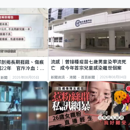
流感｜曾接種疫苗七歲男童染甲流死
解剖揭長期捱餓、傷痕
亡 成今年首宗兒童感染離世個案
22年 官斥冷血：同
2026年08月04日
新聞資訊
港聞
首頁新聞
2026年08月05日
頁新聞