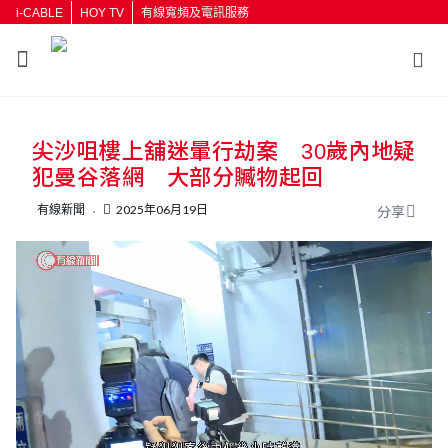
i-CABLE
HOY TV
有線寬頻及電訊服務
返回
尖沙咀樓上舖迷暈行劫案 30歲內地疑
按輸入鍵開始搜尋
犯曼谷落網 大部分贓物起回
有線新聞
2025年06月19日
分享