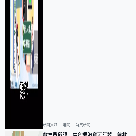
新聞資訊
港聞
首頁新聞
救生員假證｜本台揭淘寶可訂製 前救