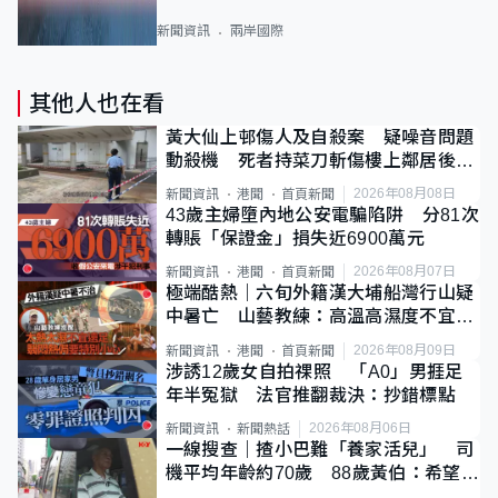
新聞資訊
兩岸國際
其他人也在看
黃大仙上邨傷人及自殺案 疑噪音問題
動殺機 死者持菜刀斬傷樓上鄰居後墮
斃
2026年08月08日
新聞資訊
港聞
首頁新聞
43歲主婦墮內地公安電騙陷阱 分81次
轉賬「保證金」損失近6900萬元
2026年08月07日
新聞資訊
港聞
首頁新聞
極端酷熱｜六旬外籍漢大埔船灣行山疑
中暑亡 山藝教練：高溫高濕度不宜遠
足
2026年08月09日
新聞資訊
港聞
首頁新聞
涉誘12歲女自拍祼照 「A0」男捱足
年半冤獄 法官推翻裁決：抄錯標點
2026年08月06日
新聞資訊
新聞熱話
一線搜查｜揸小巴難「養家活兒」 司
機平均年齡約70歲 88歲黃伯：希望一
直揸落去