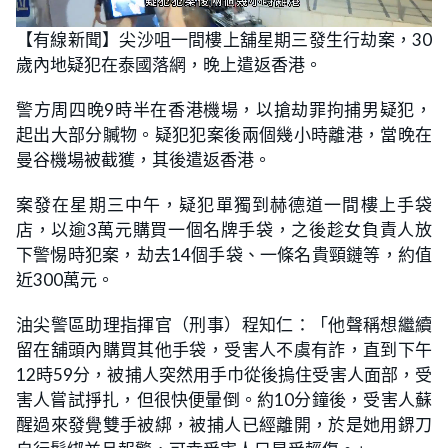
L
U
o
n
【有線新聞】尖沙咀一間樓上舖星期三發生行劫案，30
a
m
d
u
歲內地疑犯在泰國落網，晚上遣返香港。
e
t
d
e
:
6
警方周四晚9時半在香港機場，以搶劫罪拘捕男疑犯，
4
.
起出大部分贓物。疑犯犯案後兩個幾小時離港，當晚在
2
9
曼谷機場被截獲，其後遣返香港。
%
案發在星期三中午，疑犯單獨到赫德道一間樓上手袋
店，以逾3萬元購買一個名牌手袋，之後趁女負責人放
下警惕時犯案，劫去14個手袋、一條名貴頸鏈等，約值
近300萬元。
油尖警區助理指揮官（刑事）程知仁：「他聲稱想繼續
留在舖頭內購買其他手袋，受害人不虞有詐，直到下午
12時59分，被捕人突然用手巾從後摀住受害人面部，受
害人嘗試掙扎，但很快便暈倒。約10分鐘後，受害人蘇
醒過來發覺雙手被綁，被捕人已經離開，於是她用鎅刀