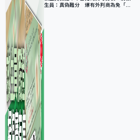
生員：真偽難分 爆有外判商為免「封
池」沒做足檢查