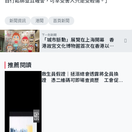
自行鬆綁並且報警，可幸受害人只是受輕傷。」
新聞資訊
港聞
首頁新聞
下一則新聞
「城市脈動」展覽在上海開幕 香
港故宮文化博物館首次在香港以外
舉辦展覽
推薦閱讀
救生員假證｜拯溺總會透露將全員換
證 憑二維碼可即場查資歷 工會促加
強巡查