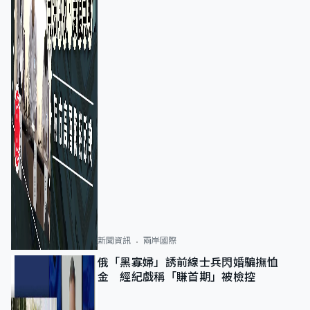
新聞資訊
兩岸國際
俄「黑寡婦」誘前線士兵閃婚騙撫恤
金 經紀戲稱「賺首期」被檢控