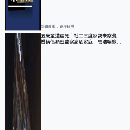
新聞資訊
兩岸國際
五歲童遭虐死｜社工三度家訪未察覺
機構倡頻密監察高危家庭 管浩鳴籲加
強跨部門協作