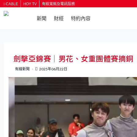
i-CABLE
HOY TV
有線寬頻及電訊服務
新聞
財經
特約內容
返回
劍擊亞錦賽｜男花、女重團體賽摘銅 
有線新聞
2025年06月22日