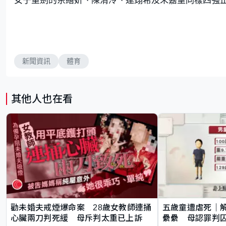
新聞資訊
體育
其他人也在看
勸未婚夫戒煙爆命案 28歲女教師連捅
五歲童遭虐死｜
心臟兩刀判死緩 母斥判太重已上訴
纍纍 母認罪判囚