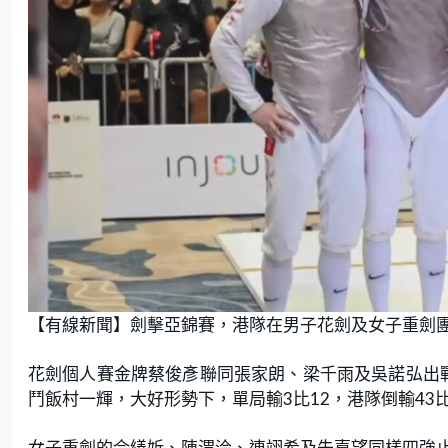
【有線新聞】劍擊亞錦賽，港隊在男子花劍及女子重劍
花劍個人賽金牌蔡俊彥聯同張家朗、梁千雨及吳諾弘出
鬥飯村一輝，大好形勢下，單局輸3比12，港隊倒輸43
女子重劍的佘繕妡、陳渭泠、連翊希及朱嘉望同樣四強止