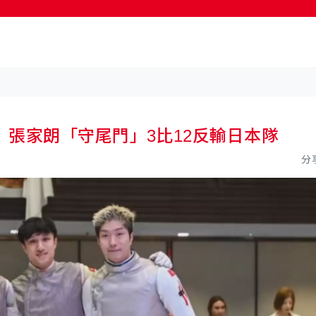
按輸入鍵開始搜尋
張家朗「守尾門」3比12反輸日本隊
分