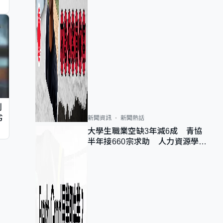
判
劣
新聞資訊
新聞熱話
大學生職業空缺3年減6成 青協
半年接660宗求助 人力資源學
會：AI浪潮重整職位需求