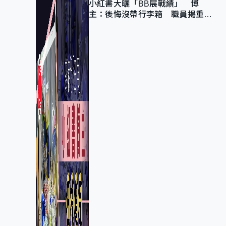
小紅書大曬「BB展戰績」 博
主：後悔沒帶行李箱 職員揭重複
入會「阻止唔到」