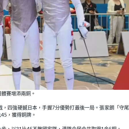
團體賽增添兩銅。
戰，四強硬撼日本，手握7分優勢打最後一局。張家朗「守
比45，獲得銅牌。
步，以31比45不敵國家隊，港隊今屆合共取得1金5銅。