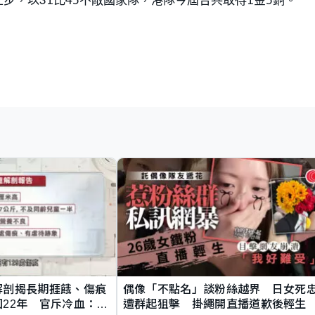
解剖揭長期捱餓、傷痕
偶像「不點名」談粉絲越界 日女死
22年 官斥冷血：同
遭群起狙擊 掛繩開直播道歉後輕生