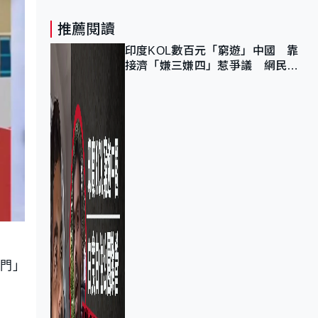
推薦閱讀
印度KOL數百元「窮遊」中國 靠
接濟「嫌三嫌四」惹爭議 網民：
不歡迎劣質旅客
尾門」