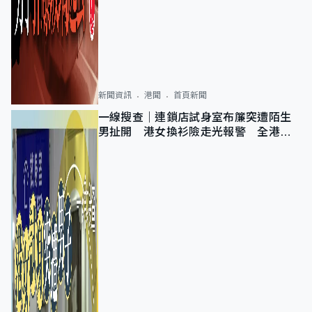
新聞資訊
港聞
首頁新聞
一線搜查｜連鎖店試身室布簾突遭陌生
男扯開 港女換衫險走光報警 全港分
店急換實體門