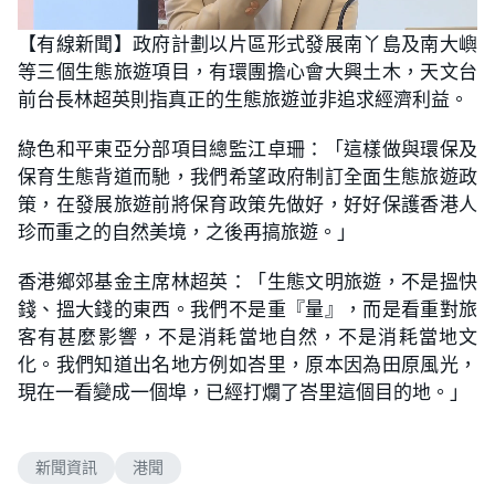
L
U
o
n
【有線新聞】政府計劃以片區形式發展南丫島及南大嶼
a
m
d
u
等三個生態旅遊項目，有環團擔心會大興土木，天文台
e
t
d
e
:
前台長林超英則指真正的生態旅遊並非追求經濟利益。
5
0
.
綠色和平東亞分部項目總監江卓珊：「這樣做與環保及
7
7
保育生態背道而馳，我們希望政府制訂全面生態旅遊政
%
策，在發展旅遊前將保育政策先做好，好好保護香港人
珍而重之的自然美境，之後再搞旅遊。」
香港鄉郊基金主席林超英：「生態文明旅遊，不是搵快
錢、搵大錢的東西。我們不是重『量』，而是看重對旅
客有甚麼影響，不是消耗當地自然，不是消耗當地文
化。我們知道出名地方例如峇里，原本因為田原風光，
現在一看變成一個埠，已經打爛了峇里這個目的地。」
新聞資訊
港聞