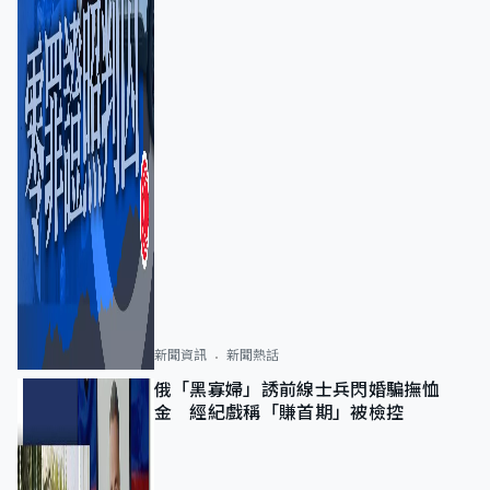
新聞資訊
新聞熱話
俄「黑寡婦」誘前線士兵閃婚騙撫恤
金 經紀戲稱「賺首期」被檢控