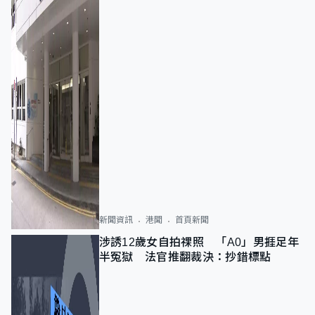
新聞資訊
港聞
首頁新聞
涉誘12歲女自拍祼照 「A0」男捱足年
半冤獄 法官推翻裁決：抄錯標點