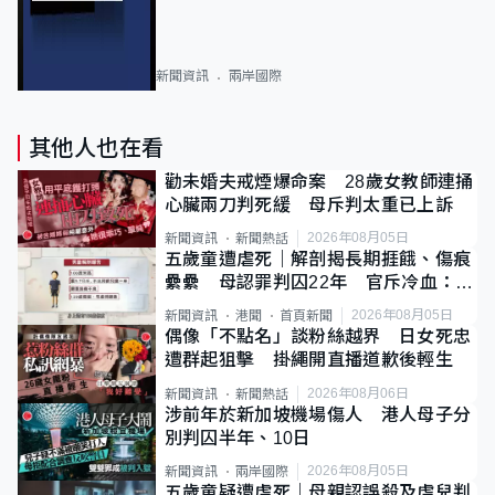
新聞資訊
兩岸國際
其他人也在看
勸未婚夫戒煙爆命案 28歲女教師連捅
心臟兩刀判死緩 母斥判太重已上訴
2026年08月05日
新聞資訊
新聞熱話
五歲童遭虐死｜解剖揭長期捱餓、傷痕
纍纍 母認罪判囚22年 官斥冷血：同
類案最惡劣
2026年08月05日
新聞資訊
港聞
首頁新聞
偶像「不點名」談粉絲越界 日女死忠
遭群起狙擊 掛繩開直播道歉後輕生
2026年08月06日
新聞資訊
新聞熱話
涉前年於新加坡機場傷人 港人母子分
別判囚半年、10日
2026年08月05日
新聞資訊
兩岸國際
五歲童疑遭虐死｜母親認誤殺及虐兒判