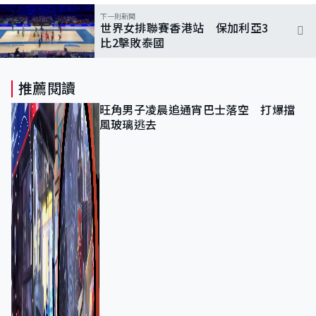
下一則新聞
世界女排聯賽香港站 保加利亞3
比2擊敗泰國
推薦閱讀
旺角男子凌晨追通宵巴士落空 打爆擋
風玻璃逃去