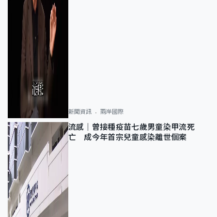
新聞資訊
兩岸國際
流感｜曾接種疫苗七歲男童染甲流死
亡 成今年首宗兒童感染離世個案