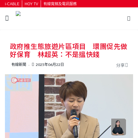
i-CABLE
HOY TV
有線寬頻及電訊服務
返回
政府推生態旅遊片區項目 環團促先做
按輸入鍵開始搜尋
好保育 林超英：不是搵快錢
有線新聞
2025年06月22日
分享