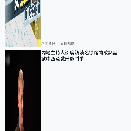
新聞資訊
新聞熱話
內地主持人深度訪談名導路蘭成熱話
掀中西意識形態鬥爭