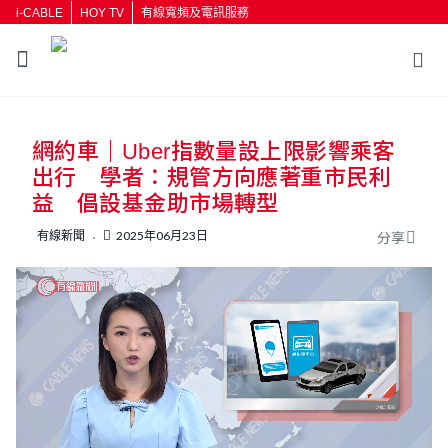
i-CABLE
HOY TV
有線寬頻及電訊服務
返回
網約車｜Uber指數量設上限影響乘客
按輸入鍵開始搜尋
出行 學者：規管方向應著重市民利
益 倡設基金助市場轉型
有線新聞
2025年06月23日
分享