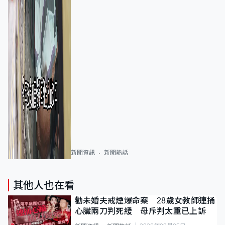
新聞資訊
新聞熱話
其他人也在看
勸未婚夫戒煙爆命案 28歲女教師連捅
心臟兩刀判死緩 母斥判太重已上訴