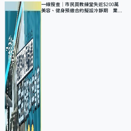
一線搜查｜市民買教練堂失近$200萬
美容、健身預繳合約擬設冷靜期 業界
憂退款計法對商戶不公