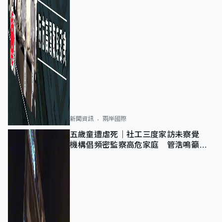
新聞資訊
兩岸國際
五歲童遭虐死｜社工三度家訪未察覺
機構倡頻密監察高危家庭 管浩鳴籲加
強跨部門協作