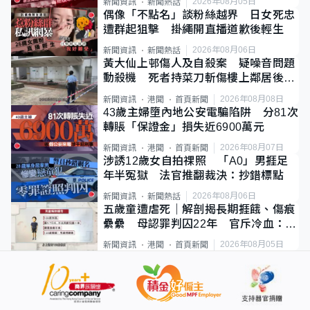
2026年08月05日
新聞資訊
新聞熱話
偶像「不點名」談粉絲越界 日女死忠
遭群起狙擊 掛繩開直播道歉後輕生
2026年08月06日
新聞資訊
新聞熱話
黃大仙上邨傷人及自殺案 疑噪音問題
動殺機 死者持菜刀斬傷樓上鄰居後墮
斃
2026年08月08日
新聞資訊
港聞
首頁新聞
43歲主婦墮內地公安電騙陷阱 分81次
轉賬「保證金」損失近6900萬元
2026年08月07日
新聞資訊
港聞
首頁新聞
涉誘12歲女自拍祼照 「A0」男捱足
年半冤獄 法官推翻裁決：抄錯標點
2026年08月06日
新聞資訊
新聞熱話
五歲童遭虐死｜解剖揭長期捱餓、傷痕
纍纍 母認罪判囚22年 官斥冷血：同
類案最惡劣
2026年08月05日
新聞資訊
港聞
首頁新聞