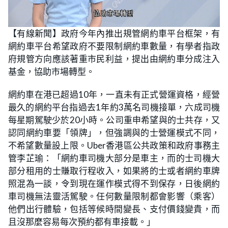
L
U
o
n
【有線新聞】政府今年內推出規管網約車平台框架，有
a
m
d
u
網約車平台希望政府不要限制網約車數量，有學者指政
e
t
d
e
:
府規管方向應該著重市民利益，提出由網約車分成注入
2
5
基金，協助市場轉型。
.
2
1
網約車在港已超過10年，一直未有正式營運資格，經營
%
最久的網約平台指過去1年約3萬名司機接單，六成司機
每星期駕駛少於20小時。公司重申希望與的士共存，又
認同網約車要「領牌」，但強調與的士營運模式不同，
不希望數量設上限。Uber香港區公共政策和政府事務主
管李芷瑜：「網約車司機大部分是車主，而的士司機大
部分租用的士賺取行程收入，如果將的士或者網約車牌
照混為一談，令到現在運作模式得不到保存，日後網約
車司機無法靈活駕駛。任何數量限制都會影響（乘客）
他們出行體驗，包括等候時間變長、支付價錢變貴，而
且沒那麼容易每次預約都有車接載。」