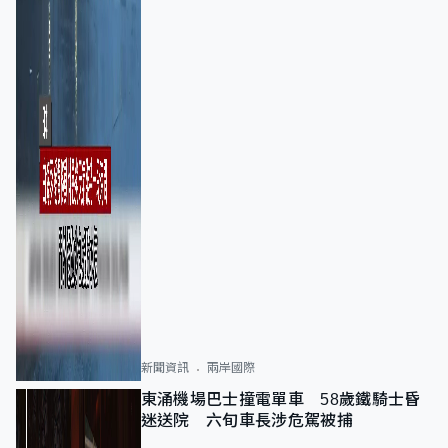
新聞資訊
兩岸國際
東涌機場巴士撞電單車 58歲鐵騎士昏
迷送院 六旬車長涉危駕被捕