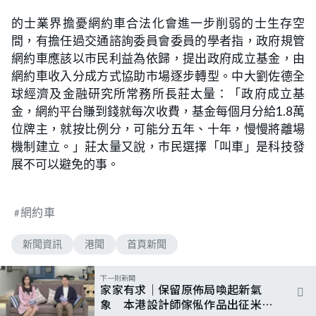
的士業界擔憂網約車合法化會進一步削弱的士生存空
間，有擔任過交通諮詢委員會委員的學者指，政府規管
網約車應該以市民利益為依歸，提出政府成立基金，由
網約車收入分成方式協助市場逐步轉型。中大劉佐德全
球經濟及金融研究所常務所長莊太量：「政府成立基
金，網約平台賺到錢就每次收費，基金每個月分給1.8萬
位牌主，就按比例分，可能分五年、十年，慢慢將離場
機制建立。」莊太量又說，市民選擇「叫車」是科技發
展不可以避免的事。
網約車
新聞資訊
港聞
首頁新聞
下一則新聞
家家有求｜保留原佈局喚起新氣
象 本港設計師傢俬作品出征米