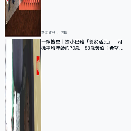
新聞資訊
港聞
一線搜查｜揸小巴難「養家活兒」 司
機平均年齡約70歲 88歲黃伯：希望一
直揸落去