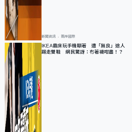
新聞資訊
兩岸國際
IKEA霸床玩手機瞓著 遭「無良」途人
踢走雙鞋 網民驚訝：冇著襪咁盡！？