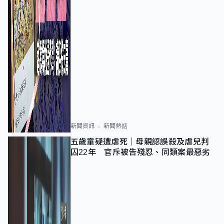
新聞資訊
新聞熱話
五歲童疑遭虐死｜母親認誤殺及虐兒判
囚22年 官斥被告殘忍、同類案最惡劣