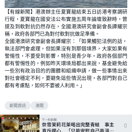
L
U
o
n
【有線新聞】港澳辦主任夏寶龍結束五日訪港考察調研
a
m
d
u
行程，夏寶龍在國安法公布實施五周年論壇致辭時，曾
e
t
d
e
:
提及到軟對抗仍然存在，全國港澳研究會副會長譚耀宗
4
2
稱，政府各部門已為對付軟對抗做足準備。
.
1
全國港澳研究會副會長譚耀宗：「如果觸犯法例的話，
9
%
執法部門會處理，但如果沒有到那個境界，大家如果有
警惕性，不要受到影響，特別是青少年。政府各個部門
都有警惕性的，例如昨天環境局都出來說，基金避免給
一些別有政治目的的團體和組織申請，做一些事情出來
對社會穩定不利，要避免這些情況出現，各部門對自己
都有考慮點，如何不要被人利用。」
新聞資訊
港聞
下一則新聞
奈雪茉莉花茶喝出完整青蛙 事主
直斥噁心 「只能安慰自己高溫烘