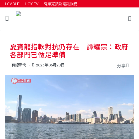
i-CABLE
HOY TV
有線寬頻及電訊服務
返回
夏寶龍指軟對抗仍存在 譚耀宗：政府
按輸入鍵開始搜尋
各部門已做足準備
有線新聞
2025年06月23日
分享