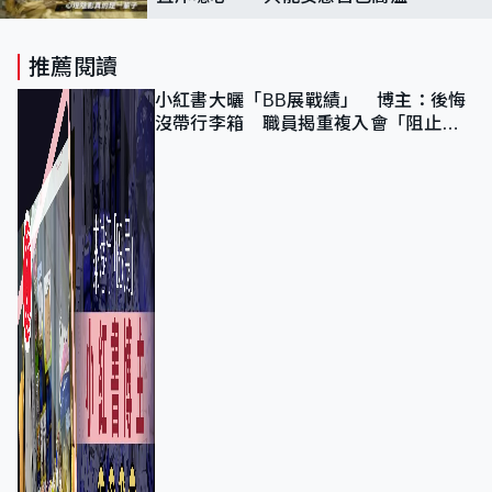
焙過」
推薦閱讀
小紅書大曬「BB展戰績」 博主：後悔
沒帶行李箱 職員揭重複入會「阻止唔
到」