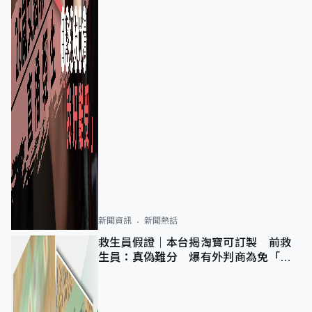
新聞資訊
新聞熱話
救生員假證｜本台揭淘寶可訂製 前救
生員：真偽難分 爆有外判商為免「封
池」沒做足檢查