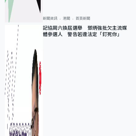
新聞資訊
港聞
首頁新聞
記協周六換屆選舉 鄧炳強批欠主流媒
體參選人 警告若違法定「釘死你」