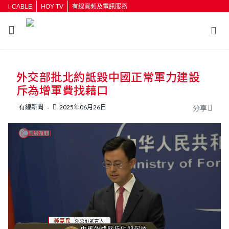
i-CABLE
HOY TV
有線寬頻及電訊服務
返回
外交部批北約詆毀中國正常軍力建設
按輸入鍵開始搜尋
斥為增軍費找藉口
有線新聞
2025年06月26日
分享