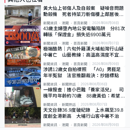
黃大仙上邨傷人及自殺案 疑噪音問題
動殺機 死者持菜刀斬傷樓上鄰居後墮
斃
2026年08月08日
新聞資訊
港聞
首頁新聞
43歲主婦墮內地公安電騙陷阱 分81次
轉賬「保證金」損失近6900萬元
2026年08月07日
新聞資訊
港聞
首頁新聞
極端酷熱｜六旬外籍漢大埔船灣行山疑
中暑亡 山藝教練：高溫高濕度不宜遠
足
2026年08月09日
新聞資訊
港聞
首頁新聞
涉誘12歲女自拍祼照 「A0」男捱足
年半冤獄 法官推翻裁決：抄錯標點
2026年08月06日
新聞資訊
新聞熱話
一線搜查｜揸小巴難「養家活兒」 司
機平均年齡約70歲 88歲黃伯：希望一
直揸落去
2026年08月07日
新聞資訊
新聞熱話
天文台錄36.9度破紀錄 上水飆至39.8
度創全港新高 大埔行山客中暑不治
2026年08月09日
新聞資訊
港聞
首頁新聞