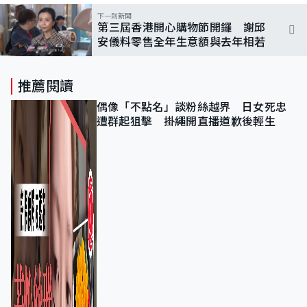
下一則新聞
第三屆香港開心購物節開鑼 謝邱
安儀料零售全年生意額與去年相若
推薦閱讀
偶像「不點名」談粉絲越界 日女死忠
遭群起狙擊 掛繩開直播道歉後輕生