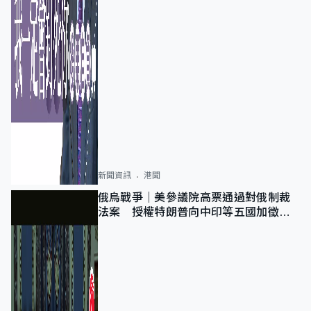
新聞資訊
港聞
俄烏戰爭｜美參議院高票通過對俄制裁
法案 授權特朗普向中印等五國加徵
100%關稅