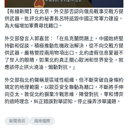
L
U
o
n
【有線新聞】在北京，外交部否認向俄烏戰事交戰方提
a
m
d
u
供武器，批評北約秘書長呂特詆毀中國正常軍力建設，
e
t
d
e
:
為大幅增加軍費尋找藉口。
5
2
.
外交部發言人郭嘉昆：「在烏克蘭問題上，中國始終堅
3
8
持勸和促談，積極推動危機政治解決，從不向交戰方提
%
供武器，嚴格管控兩用物項出口。北約虛假信息蒙蔽不
了世人的眼睛，如果北約真正關心歐洲和世界安全，就
應該停止拱火澆油、煽動對抗。」
外交部指北約聲稱是區域性組織，但不斷突破自身條約
規定的地理範圍，以歐亞安全聯動為藉口，不斷將手伸
向亞太。敦促北約摒棄冷戰思維、陣營對抗、零和博弈
的過時理念，糾正錯誤對華認知，停止操弄涉華議題。
新聞資訊
兩岸國際