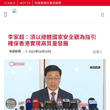
i-CABLE
HOY TV
有線寬頻及電訊服務
返回
李家超：須以總體國家安全觀為指引
按輸入鍵開始搜尋
確保香港實現高質量發展
有線新聞
2025年06月30日
分享