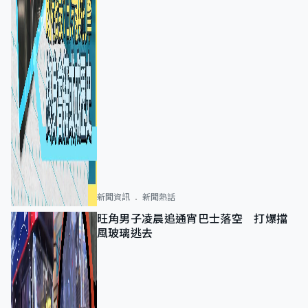
新聞資訊
新聞熱話
旺角男子凌晨追通宵巴士落空 打爆擋
風玻璃逃去