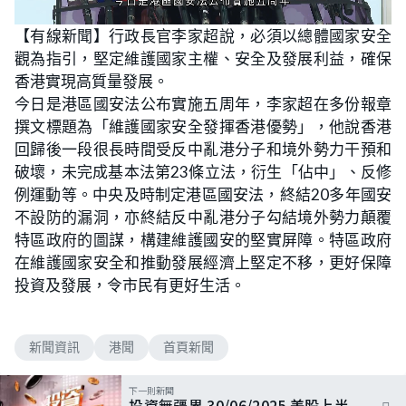
L
U
o
n
【有線新聞】行政長官李家超說，必須以總體國家安全
a
m
d
u
觀為指引，堅定維護國家主權、安全及發展利益，確保
e
t
d
e
:
香港實現高質量發展。
4
6
今日是港區國安法公布實施五周年，李家超在多份報章
.
8
撰文標題為「維護國家安全發揮香港優勢」，他說香港
8
%
回歸後一段很長時間受反中亂港分子和境外勢力干預和
破壞，未完成基本法第23條立法，衍生「佔中」、反修
例運動等。中央及時制定港區國安法，終結20多年國安
不設防的漏洞，亦終結反中亂港分子勾結境外勢力顛覆
特區政府的圖謀，構建維護國安的堅實屏障。特區政府
在維護國家安全和推動發展經濟上堅定不移，更好保障
投資及發展，令市民有更好生活。
新聞資訊
港聞
首頁新聞
下一則新聞
投資無疆界 30/06/2025 美股上半