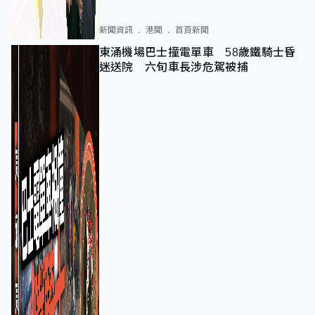
新聞資訊
港聞
首頁新聞
東涌機場巴士撞電單車 58歲鐵騎士昏
迷送院 六旬車長涉危駕被捕