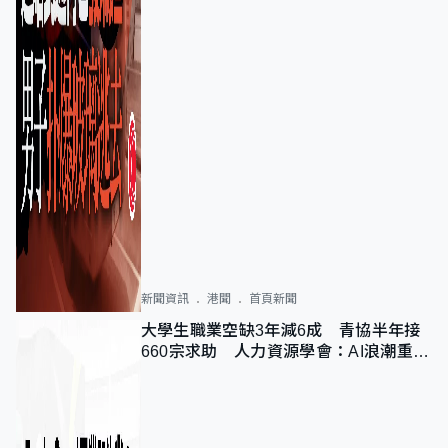
新聞資訊
港聞
首頁新聞
大學生職業空缺3年減6成 青協半年接
660宗求助 人力資源學會：AI浪潮重整
職位需求