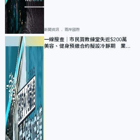
新聞資訊
兩岸國際
一線搜查｜市民買教練堂失近$200萬
美容、健身預繳合約擬設冷靜期 業界
憂退款計法對商戶不公