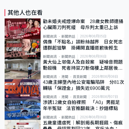
其他人也在看
勸未婚夫戒煙爆命案 28歲女教師連捅
心臟兩刀判死緩 母斥判太重已上訴
2026年08月05日
新聞資訊
新聞熱話
偶像「不點名」談粉絲越界 日女死忠
遭群起狙擊 掛繩開直播道歉後輕生
2026年08月06日
新聞資訊
新聞熱話
黃大仙上邨傷人及自殺案 疑噪音問題
動殺機 死者持菜刀斬傷樓上鄰居後墮
斃
2026年08月08日
新聞資訊
港聞
首頁新聞
43歲主婦墮內地公安電騙陷阱 分81次
轉賬「保證金」損失近6900萬元
2026年08月07日
新聞資訊
港聞
首頁新聞
涉誘12歲女自拍祼照 「A0」男捱足
年半冤獄 法官推翻裁決：抄錯標點
2026年08月06日
新聞資訊
新聞熱話
五歲童遭虐死｜解剖揭長期捱餓、傷痕
纍纍 母認罪判囚22年 官斥冷血：同