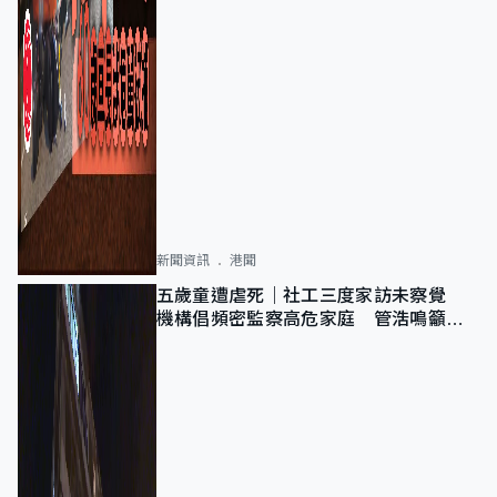
新聞資訊
港聞
五歲童遭虐死｜社工三度家訪未察覺
機構倡頻密監察高危家庭 管浩鳴籲加
強跨部門協作