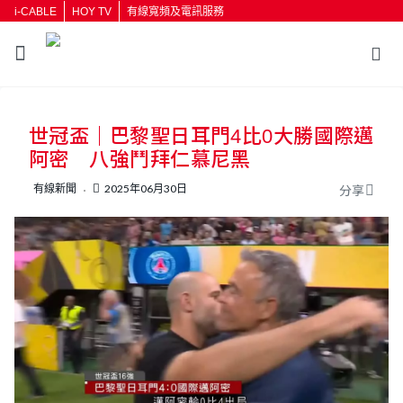
i-CABLE
HOY TV
有線寬頻及電訊服務
返回
世冠盃｜巴黎聖日耳門4比0大勝國際邁
按輸入鍵開始搜尋
阿密 八強鬥拜仁慕尼黑
有線新聞
2025年06月30日
分享