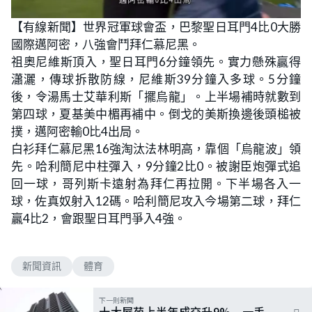
【有線新聞】世界冠軍球會盃，巴黎聖日耳門4比0大勝
國際邁阿密，八強會鬥拜仁慕尼黑。
祖奧尼維斯頂入，聖日耳門6分鐘領先。實力懸殊贏得
瀟灑，傳球拆散防線，尼維斯39分鐘入多球。5分鐘
後，令湯馬士艾華利斯「擺烏龍」。上半場補時就數到
第四球，夏基美中楣再補中。倒戈的美斯換邊後頭槌被
撲，邁阿密輸0比4出局。
白衫拜仁慕尼黑16強淘汰法林明高，靠個「烏龍波」領
先。哈利簡尼中柱彈入，9分鐘2比0。被謝臣炮彈式追
回一球，哥列斯卡遠射為拜仁再拉開。下半場各入一
球，佐真奴射入12碼。哈利簡尼攻入今場第二球，拜仁
贏4比2，會跟聖日耳門爭入4強。
新聞資訊
體育
下一則新聞
十大屋苑上半年成交升9% 一手