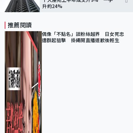
升約24%
推薦閱讀
偶像「不點名」談粉絲越界 日女死忠
遭群起狙擊 掛繩開直播道歉後輕生