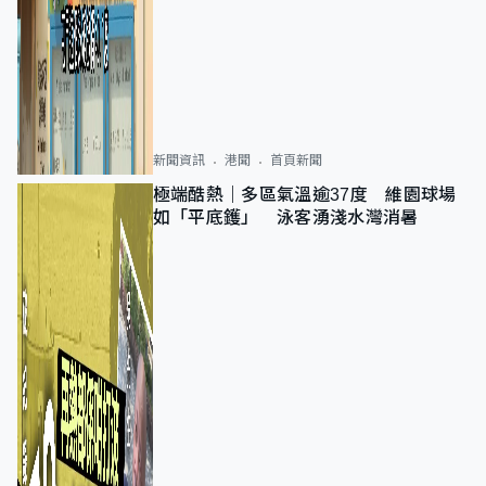
新聞資訊
港聞
首頁新聞
極端酷熱｜多區氣溫逾37度 維園球場
如「平底鑊」 泳客湧淺水灣消暑