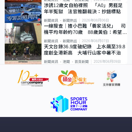
涉誘12歲女自拍祼照 「A0」男捱足
年半冤獄 法官推翻裁決：抄錯標點
2026年08月06日
新聞資訊
新聞熱話
一線搜查｜揸小巴難「養家活兒」 司
機平均年齡約70歲 88歲黃伯：希望一
直揸落去
2026年08月07日
新聞資訊
新聞熱話
天文台錄36.9度破紀錄 上水飆至39.8
度創全港新高 大埔行山客中暑不治
2026年08月09日
新聞資訊
港聞
首頁新聞