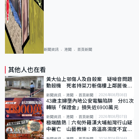
新聞資訊
港聞
首頁新聞
其他人也在看
黃大仙上邨傷人及自殺案 疑噪音問題
動殺機 死者持菜刀斬傷樓上鄰居後墮
斃
2026年08月08日
新聞資訊
港聞
首頁新聞
43歲主婦墮內地公安電騙陷阱 分81次
轉賬「保證金」損失近6900萬元
2026年08月07日
新聞資訊
港聞
首頁新聞
極端酷熱｜六旬外籍漢大埔船灣行山疑
中暑亡 山藝教練：高溫高濕度不宜遠
足
2026年08月09日
新聞資訊
港聞
首頁新聞