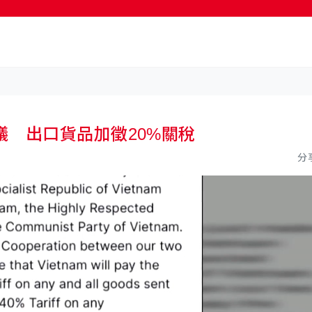
 出口貨品加徵20%關稅
分