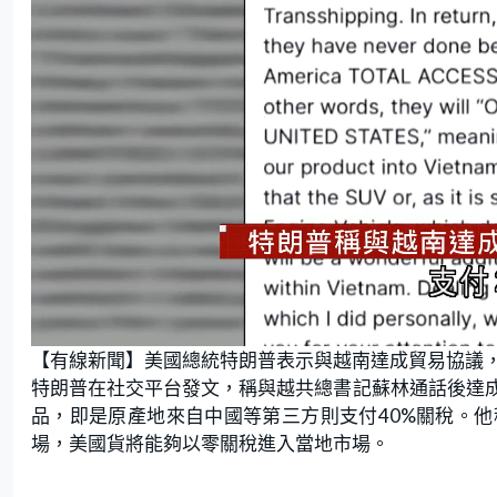
L
U
o
n
【有線新聞】美國總統特朗普表示與越南達成貿易協議，
a
m
d
u
e
t
特朗普在社交平台發文，稱與越共總書記蘇林通話後達成
d
e
:
品，即是原產地來自中國等第三方則支付40%關稅。
7
5
.
場，美國貨將能夠以零關稅進入當地市場。
0
0
%