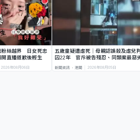
談粉絲越界 日女死忠
五歲童疑遭虐死｜母親認誤殺及虐兒
繩開直播道歉後輕生
囚22年 官斥被告殘忍、同類案最惡
2026年08月06日
2026年08月05日
新聞資訊
港聞