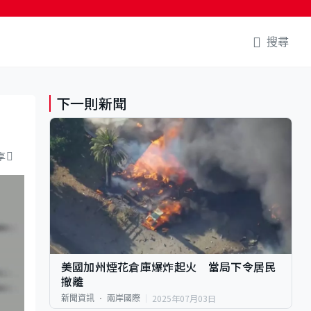
搜尋
下一則新聞
享
美國加州煙花倉庫爆炸起火 當局下令居民
撤離
2025年07月03日
新聞資訊
兩岸國際