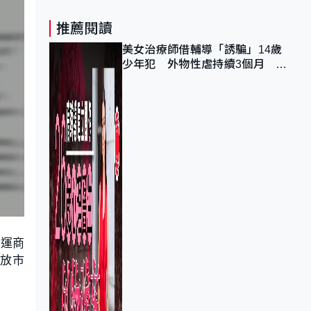
推薦閱讀
美女治療師借輔導「誘騙」14歲
少年犯 外物性虐持續3個月 受
害者母：要保護其他人
轉運商
開放市