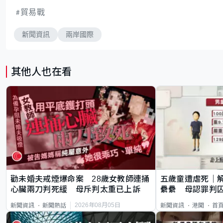
貿易戰
新聞資訊
兩岸國際
其他人也在看
勸未婚夫戒煙爆命案 28歲女教師連捅
五歲童遭虐死｜
心臟兩刀判死緩 母斥判太重已上訴
纍纍 母認罪判囚
類案最惡劣
2026年08月05日
新聞資訊
新聞熱話
新聞資訊
港聞
首