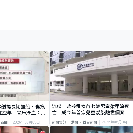
流感｜曾接種疫苗七歲男童染甲流死
解剖揭長期捱餓、傷痕
亡 成今年首宗兒童感染離世個案
22年 官斥冷血：同
2026年08月04日
新聞資訊
港聞
首頁新聞
2026年08月05日
頁新聞