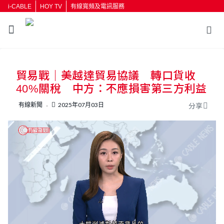
i-CABLE
HOY TV
有線寬頻及電訊服務
返回
貿易戰｜美越達貿易協議 轉口貨收
按輸入鍵開始搜尋
40%關稅 中方：不應損害第三方利益
有線新聞
2025年07月03日
分享