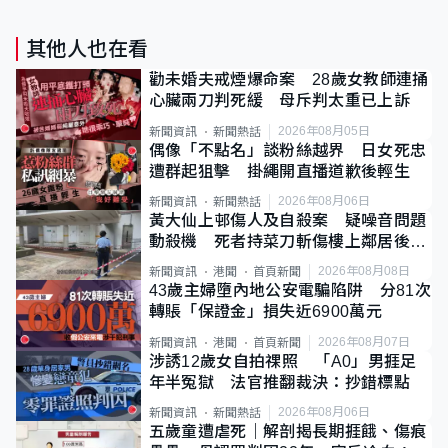
其他人也在看
勸未婚夫戒煙爆命案 28歲女教師連捅
心臟兩刀判死緩 母斥判太重已上訴
2026年08月05日
新聞資訊
新聞熱話
偶像「不點名」談粉絲越界 日女死忠
遭群起狙擊 掛繩開直播道歉後輕生
2026年08月06日
新聞資訊
新聞熱話
黃大仙上邨傷人及自殺案 疑噪音問題
動殺機 死者持菜刀斬傷樓上鄰居後墮
斃
2026年08月08日
新聞資訊
港聞
首頁新聞
43歲主婦墮內地公安電騙陷阱 分81次
轉賬「保證金」損失近6900萬元
2026年08月07日
新聞資訊
港聞
首頁新聞
涉誘12歲女自拍祼照 「A0」男捱足
年半冤獄 法官推翻裁決：抄錯標點
2026年08月06日
新聞資訊
新聞熱話
五歲童遭虐死｜解剖揭長期捱餓、傷痕