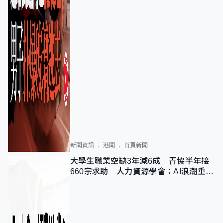
新聞資訊
港聞
首頁新聞
大學生職業空缺3年減6成 青協半年接
660宗求助 人力資源學會：AI浪潮重整
職位需求