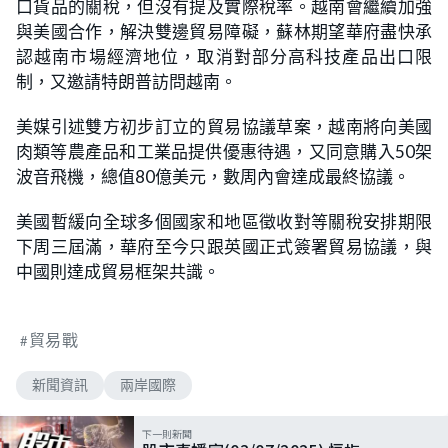
口貨品的關稅，但沒有提及實際稅率。越南會繼續加強
與美國合作，解決雙邊貿易障礙，蘇林期望華府盡快承
認越南市場經濟地位，取消對部分高科技產品出口限
制，又邀請特朗普訪問越南。
美媒引述雙方初步訂立的貿易協議草案，越南將向美國
肉類等農產品和工業品提供優惠待遇，又同意購入50架
波音飛機，總值80億美元，數周內會達成最終協議。
美國暫緩向全球多個國家和地區徵收對等關稅安排期限
下周三屆滿，華府至今只跟英國正式簽署貿易協議，與
中國則達成貿易框架共識。
貿易戰
新聞資訊
兩岸國際
下一則新聞