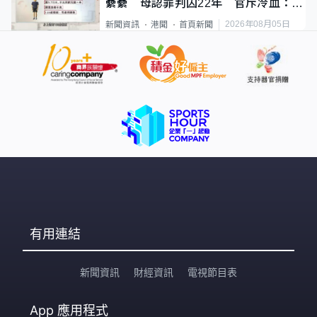
纍纍 母認罪判囚22年 官斥冷血：同
類案最惡劣
2026年08月05日
新聞資訊
港聞
首頁新聞
有用連結
新聞資訊
財經資訊
電視節目表
App
應用程式