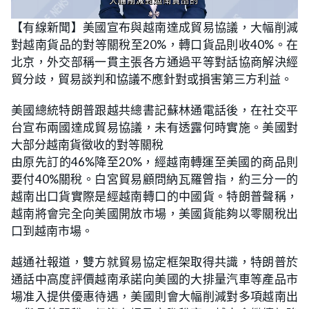
L
U
o
n
【有線新聞】美國宣布與越南達成貿易協議，大幅削減
a
m
d
u
對越南貨品的對等關稅至20%，轉口貨品則收40%。在
e
t
d
e
:
北京，外交部稱一貫主張各方通過平等對話協商解決經
2
8
貿分歧，貿易談判和協議不應針對或損害第三方利益。
.
8
9
美國總統特朗普跟越共總書記蘇林通電話後，在社交平
%
台宣布兩國達成貿易協議，未有透露何時實施。美國對
大部分越南貨徵收的對等關稅
由原先訂的46%降至20%，經越南轉運至美國的商品則
要付40%關稅。白宮貿易顧問納瓦羅曾指，約三分一的
越南出口貨實際是經越南轉口的中國貨。特朗普聲稱，
越南將會完全向美國開放市場，美國貨能夠以零關稅出
口到越南市場。
越通社報道，雙方就貿易協定框架取得共識，特朗普於
通話中高度評價越南承諾向美國的大排量汽車等產品市
場准入提供優惠待遇，美國則會大幅削減對多項越南出