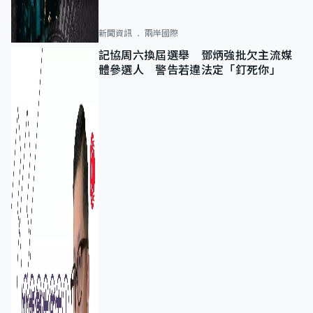
新聞資訊
兩岸國際
記協周六換屆選舉 鄧炳強批欠主流媒
體參選人 警告若違法定「釘死你」