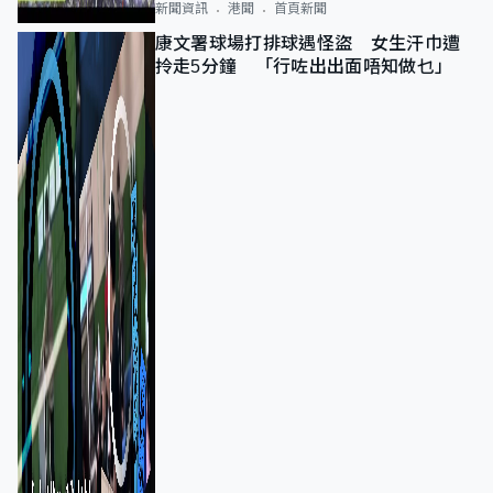
新聞資訊
港聞
首頁新聞
康文署球場打排球遇怪盜 女生汗巾遭
拎走5分鐘 「行咗出出面唔知做乜」