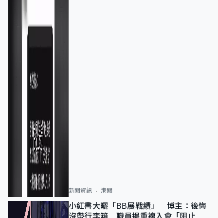
新聞資訊
港聞
小紅書大曬「BB展戰績」 博主：後悔
沒帶行李箱 職員揭重複入會「阻止唔