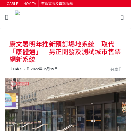
i-CABLE
HOY TV
有線寬頻及電訊服務
返回
康文署明年推新預訂場地系統 取代
按輸入鍵開始搜尋
「康體通」 另正開發及測試城市售票
網新系統
i-Cable
2022年06月15日
分享