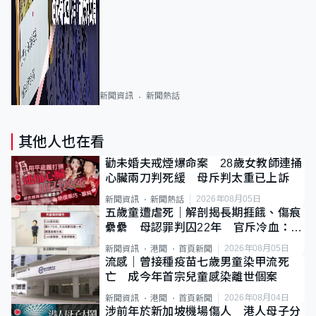
新聞資訊
新聞熱話
其他人也在看
勸未婚夫戒煙爆命案 28歲女教師連捅
心臟兩刀判死緩 母斥判太重已上訴
2026年08月05日
新聞資訊
新聞熱話
五歲童遭虐死｜解剖揭長期捱餓、傷痕
纍纍 母認罪判囚22年 官斥冷血：同
類案最惡劣
2026年08月05日
新聞資訊
港聞
首頁新聞
流感｜曾接種疫苗七歲男童染甲流死
亡 成今年首宗兒童感染離世個案
2026年08月04日
新聞資訊
港聞
首頁新聞
涉前年於新加坡機場傷人 港人母子分