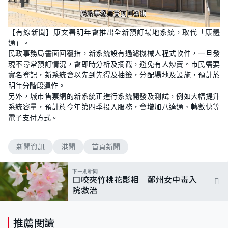
L
U
o
n
【有線新聞】康文署明年會推出全新預訂場地系統，取代「康體
a
m
d
u
通」。
e
t
d
e
民政事務局書面回覆指，新系統設有過濾機械人程式軟件，一旦發
:
1
現不尋常預訂情況，會即時分析及攔截，避免有人炒賣。市民需要
0
實名登記，新系統會以先到先得及抽籤，分配場地及設施，預計於
0
.
明年分階段運作。
0
0
另外，城市售票網的新系統正進行系統開發及測試，例如大幅提升
%
系統容量，預計於今年第四季投入服務，會增加八達通、轉數快等
電子支付方式。
新聞資訊
港聞
首頁新聞
下一則新聞
口咬夾竹桃花影相 鄭州女中毒入
院救治
推薦閱讀