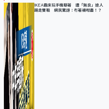
IKEA霸床玩手機瞓著 遭「無良」途人
踢走雙鞋 網民驚訝：冇著襪咁盡！？