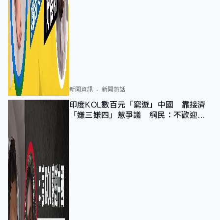
新聞資訊
新聞熱話
印度KOL數百元「窮遊」中國 靠接濟
「嫌三嫌四」惹爭議 網民：不歡迎劣
質旅客