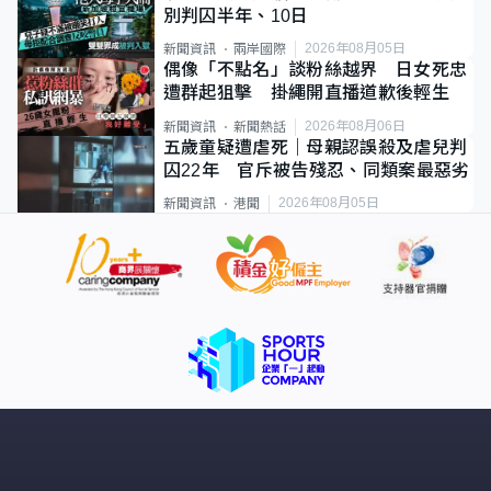
別判囚半年、10日
2026年08月05日
新聞資訊
兩岸國際
偶像「不點名」談粉絲越界 日女死忠
遭群起狙擊 掛繩開直播道歉後輕生
2026年08月06日
新聞資訊
新聞熱話
五歲童疑遭虐死｜母親認誤殺及虐兒判
囚22年 官斥被告殘忍、同類案最惡劣
2026年08月05日
新聞資訊
港聞