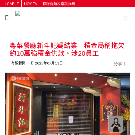
i-CABLE
HOY TV
有線寬頻及電訊服務
返回
粵菜餐廳新斗記疑結業 積金局稱拖欠
按輸入鍵開始搜尋
約10萬強積金供款、涉20員工
有線新聞
2025年07月11日
分享