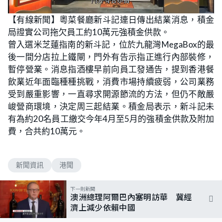
L
U
o
n
【有線新聞】粵菜餐廳新斗記連日傳出結業消息，積金
a
m
d
u
局證實公司拖欠員工約10萬元強積金供款。
e
t
d
e
:
曾入選米芝蓮指南的新斗記，位於九龍灣MegaBox的最
6
6
後一間分店拉上鐵閘，門外有告示指正進行內部裝修，
.
0
暫停營業。消息指酒樓早前向員工發通告，提到香港餐
0
%
飲業近年面臨種種挑戰，消費市場持續疲弱，公司業務
受到嚴重影響，一直尋求開源節流的方法，但仍不敵嚴
峻營商環境，決定周三起結業。積金局表示，新斗記未
有為約20名員工繳交今年4月至5月的強積金供款及附加
費，合共約10萬元。
新聞資訊
港聞
下一則新聞
澳洲總理阿爾巴內塞明訪華 冀經
濟上減少依賴中國