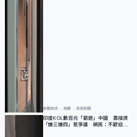
新聞資訊
港聞
首頁新聞
印度KOL數百元「窮遊」中國 靠接濟
「嫌三嫌四」惹爭議 網民：不歡迎劣
質旅客