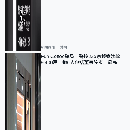
新聞資訊
港聞
Fun Coffee騙局｜警接225宗報案涉款
9,400萬 拘6人包括董事股東 最高金
額一宗涉近千萬