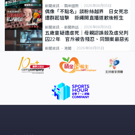
2026年08月05日
新聞資訊
兩岸國際
偶像「不點名」談粉絲越界 日女死忠
遭群起狙擊 掛繩開直播道歉後輕生
2026年08月06日
新聞資訊
新聞熱話
五歲童疑遭虐死｜母親認誤殺及虐兒判
囚22年 官斥被告殘忍、同類案最惡劣
2026年08月05日
新聞資訊
港聞