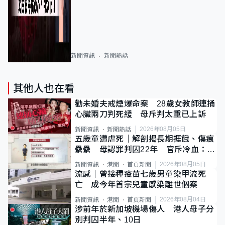
新聞資訊
新聞熱話
其他人也在看
勸未婚夫戒煙爆命案 28歲女教師連捅
心臟兩刀判死緩 母斥判太重已上訴
2026年08月05日
新聞資訊
新聞熱話
五歲童遭虐死｜解剖揭長期捱餓、傷痕
纍纍 母認罪判囚22年 官斥冷血：同
類案最惡劣
2026年08月05日
新聞資訊
港聞
首頁新聞
流感｜曾接種疫苗七歲男童染甲流死
亡 成今年首宗兒童感染離世個案
2026年08月04日
新聞資訊
港聞
首頁新聞
涉前年於新加坡機場傷人 港人母子分
別判囚半年、10日