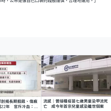
帑時，公帑是像自己口袋的錢般謹慎、合理地運用。」
流感｜曾接種疫苗七歲男童染甲流死
解剖揭長期捱餓、傷痕
亡 成今年首宗兒童感染離世個案
22年 官斥冷血：同