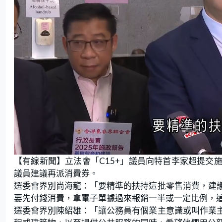
L
U
o
n
【有線新聞】立法會「C15+」議員向特首李家超提交
a
m
d
u
e
t
議員建議再派消費券。
d
e
:
選委會界別尚海龍：「要精準的扶持這批零售消費，建
3
8
.
要先付錢消費，拿電子單據過來報銷一半或一定比例，
1
0
選委會界別陳紹雄：「讓公務員有個業主意識或叫作業
%