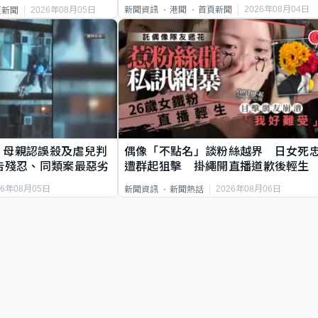
2026年08月04日
新聞資訊
港聞
首頁新聞
2026年08月05日
頁新聞
｜母親認誤殺及虐兒判
偶像「不點名」談粉絲越界 日女死
告殘忍、同類案最惡劣
遭群起狙擊 掛繩開直播道歉後輕生
26年08月05日
2026年08月06日
新聞資訊
新聞熱話