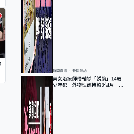
忠
新聞資訊
新聞熱話
美女治療師借輔導「誘騙」14歲
少年犯 外物性虐持續3個月 受
害者母：要保護其他人