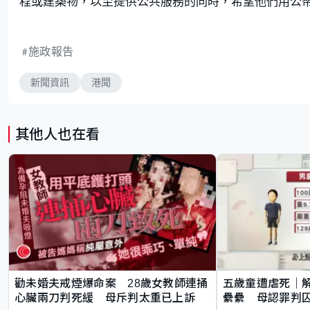
程或建築物，以至提供公共服務的同時，希望他們用公
施政報告
新聞資訊
港聞
其他人也在看
勸未婚夫戒煙爆命案 28歲女教師連捅
五歲童遭虐死｜
心臟兩刀判死緩 母斥判太重已上訴
纍纍 母認罪判囚