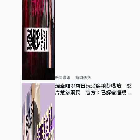
新聞資訊
新聞熱話
瑞幸咖啡店員玩忌廉槍對嘴噴 影
片惹怒網民 官方：已解僱違規員
工