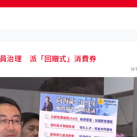
按輸入鍵開始搜尋
務員治理 派「回贈式」消費券
分