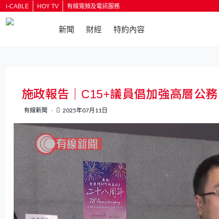
i-CABLE
HOY TV
有線寬頻及電訊服務
新聞
財經
特約內容
返回
施政報告｜C15+議員倡加強高層公
有線新聞
2025年07月11日