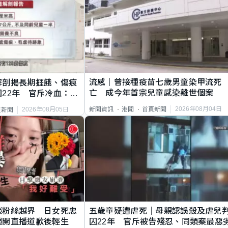
流感｜曾接種疫苗七歲男童染甲流死
解剖揭長期捱餓、傷痕
亡 成今年首宗兒童感染離世個案
22年 官斥冷血：同
2026年08月04日
新聞資訊
港聞
首頁新聞
2026年08月05日
頁新聞
談粉絲越界 日女死忠
五歲童疑遭虐死｜母親認誤殺及虐兒
繩開直播道歉後輕生
囚22年 官斥被告殘忍、同類案最惡