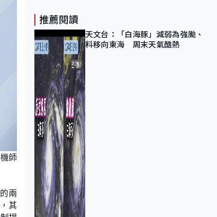
推薦閱讀
天文台：「白海豚」減弱為強颱、
料移向東海 周末天氣酷熱
示機師
獲的兩
音，其