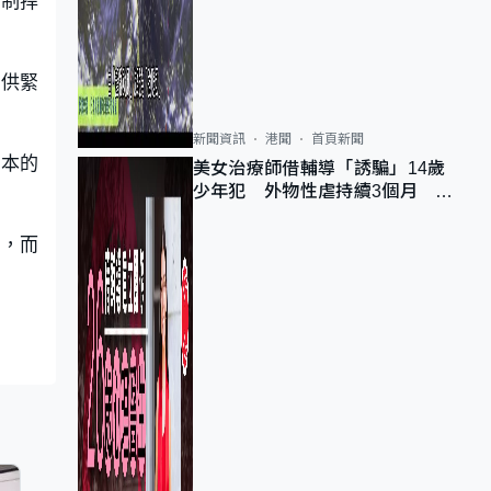
控制捍
提供緊
新聞資訊
港聞
首頁新聞
樣本的
美女治療師借輔導「誘騙」14歲
少年犯 外物性虐持續3個月 受
害者母：要保護其他人
關，而