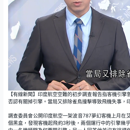
L
U
o
n
【有線新聞】印度航空空難的初步調查報告指客機引擎
a
m
d
u
e
t
否認有關掉引擎。當局又排除雀鳥撞擊導致飛機失事，
d
e
:
1
8
.
調查委員會公開印度航空一架波音787夢幻客機上月在
8
8
個黑盒，發現客機起飛約3秒後，兩個運行中的引擎幾
%