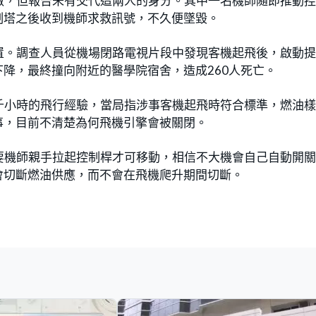
做，但報告未有交代這兩人的身分。其中一名機師隨即推動
制塔之後收到機師求救訊號，不久便墜毀。
置。調查人員從機場閉路電視片段中發現客機起飛後，啟動
降，最終撞向附近的醫學院宿舍，造成260人死亡。
3千小時的飛行經驗，當局指涉事客機起飛時符合標準，燃油
事，目前不清楚為何飛機引擎會被關閉。
要機師親手拉起控制桿才可移動，相信不大機會自己自動開
會切斷燃油供應，而不會在飛機爬升期間切斷。