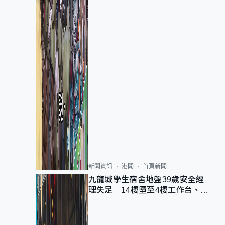
新聞資訊
港聞
首頁新聞
九龍城學生宿舍地盤39歲安全經
理失足 14樓墮至4樓工作台、送
院不治