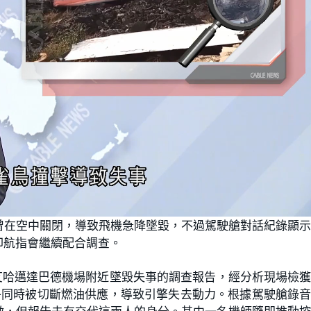
曾在空中關閉，導致飛機急降墜毀，不過駕駛艙對話紀錄顯
印航指會繼續配合調查。
艾哈邁達巴德機場附近墜毀失事的調查報告，經分析現場檢
乎同時被切斷燃油供應，導致引擎失去動力。根據駕駛艙錄