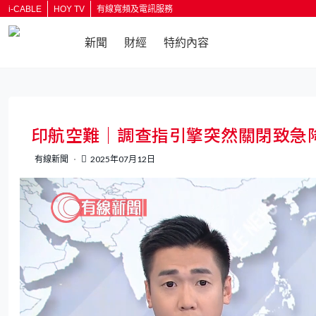
i-CABLE
HOY TV
有線寬頻及電訊服務
新聞
財經
特約內容
返回
印航空難｜調查指引擎突然關閉致急
有線新聞
2025年07月12日