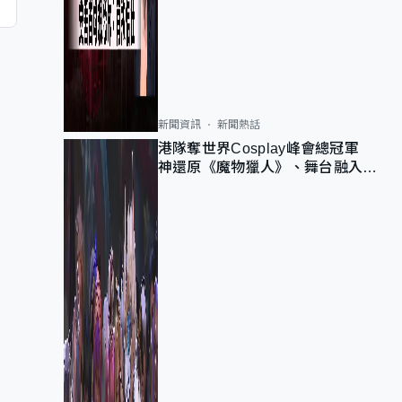
新聞資訊
新聞熱話
港隊奪世界Cosplay峰會總冠軍
神還原《魔物獵人》、舞台融入獅
子山 參賽者：讓大家認識香港