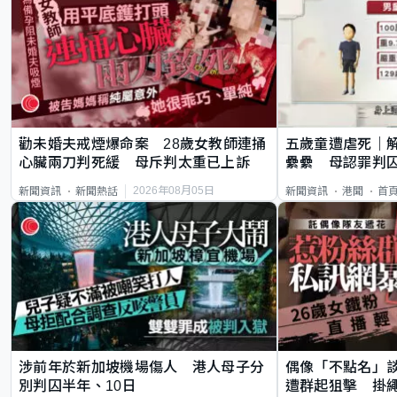
勸未婚夫戒煙爆命案 28歲女教師連捅
五歲童遭虐死｜
心臟兩刀判死緩 母斥判太重已上訴
纍纍 母認罪判囚
類案最惡劣
2026年08月05日
新聞資訊
新聞熱話
新聞資訊
港聞
首
涉前年於新加坡機場傷人 港人母子分
偶像「不點名」
別判囚半年、10日
遭群起狙擊 掛