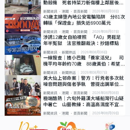
動殺機 死者持菜刀斬傷樓上鄰居後墮
斃
2026年08月08日
新聞資訊
港聞
首頁新聞
43歲主婦墮內地公安電騙陷阱 分81次
轉賬「保證金」損失近6900萬元
2026年08月07日
新聞資訊
港聞
首頁新聞
涉誘12歲女自拍祼照 「A0」男捱足
年半冤獄 法官推翻裁決：抄錯標點
2026年08月06日
新聞資訊
新聞熱話
一線搜查｜揸小巴難「養家活兒」 司
機平均年齡約70歲 88歲黃伯：希望一
直揸落去
2026年08月07日
新聞資訊
新聞熱話
黃大仙上邨命案｜警方：行兇者多次就
噪音問題與傷者爭執 曾提出調單位已
獲批
2026年08月08日
新聞資訊
港聞
首頁新聞
極端酷熱｜六旬外籍漢大埔船灣行山疑
中暑亡 山藝教練：高溫高濕度不宜遠
足
2026年08月09日
新聞資訊
港聞
首頁新聞