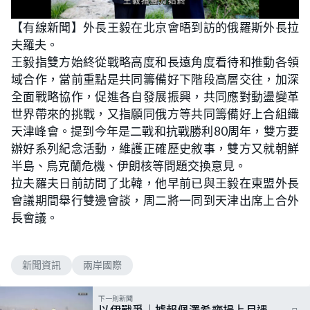
【有線新聞】外長王毅在北京會晤到訪的俄羅斯外長拉
夫羅夫。
王毅指雙方始終從戰略高度和長遠角度看待和推動各領
域合作，當前重點是共同籌備好下階段高層交往，加深
全面戰略協作，促進各自發展振興，共同應對動盪變革
世界帶來的挑戰，又指願同俄方等共同籌備好上合組織
天津峰會。提到今年是二戰和抗戰勝利80周年，雙方要
辦好系列紀念活動，維護正確歷史敘事，雙方又就朝鮮
半島、烏克蘭危機、伊朗核等問題交換意見。
拉夫羅夫日前訪問了北韓，他早前已與王毅在東盟外長
會議期間舉行雙邊會談，周二將一同到天津出席上合外
長會議。
新聞資訊
兩岸國際
下一則新聞
以伊戰爭｜據報佩澤希齊揚上月遇