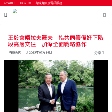
i-CABLE
HOY TV
有線寬頻及電訊服務
返回
王毅會晤拉夫羅夫 指共同籌備好下階
按輸入鍵開始搜尋
段高層交往 加深全面戰略協作
有線新聞
2025年07月14日
分享