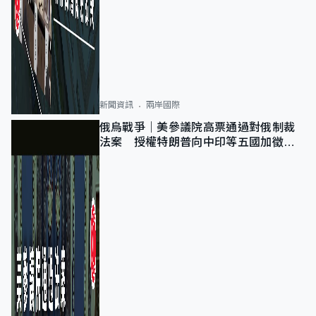
新聞資訊
兩岸國際
俄烏戰爭｜美參議院高票通過對俄制裁
法案 授權特朗普向中印等五國加徵
100%關稅