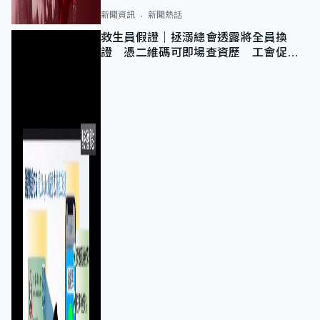
新聞資訊
新聞熱話
救生員假證｜拯溺總會透露將全員換
證 憑二維碼可即場查資歷 工會促加
強巡查