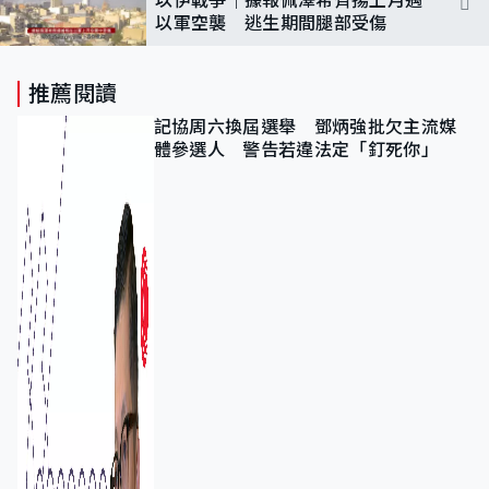
以軍空襲 逃生期間腿部受傷
推薦閱讀
記協周六換屆選舉 鄧炳強批欠主流媒
體參選人 警告若違法定「釘死你」