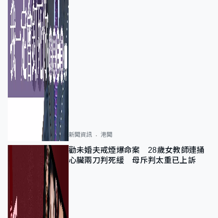
新聞資訊
港聞
勸未婚夫戒煙爆命案 28歲女教師連捅
心臟兩刀判死緩 母斥判太重已上訴