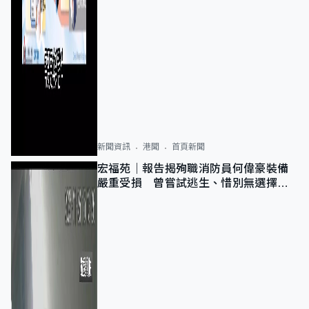
新聞資訊
港聞
首頁新聞
宏福苑｜報告揭殉職消防員何偉豪裝備
嚴重受損 曾嘗試逃生、惜別無選擇下
棄裝備墮樓