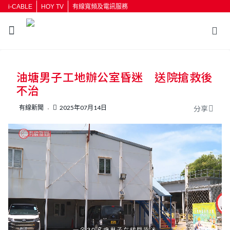
i-CABLE
HOY TV
有線寬頻及電訊服務
返回
油塘男子工地辦公室昏迷 送院搶救後
按輸入鍵開始搜尋
不治
有線新聞
2025年07月14日
分享