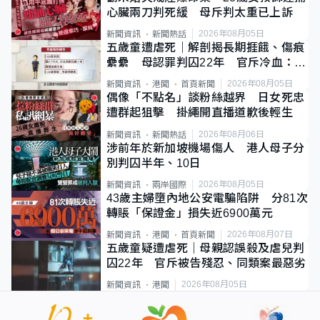
心臟兩刀判死緩 母斥判太重已上訴
2026年08月05日
新聞資訊
新聞熱話
五歲童遭虐死｜解剖揭長期捱餓、傷痕
纍纍 母認罪判囚22年 官斥冷血：同
類案最惡劣
2026年08月05日
新聞資訊
港聞
首頁新聞
偶像「不點名」談粉絲越界 日女死忠
遭群起狙擊 掛繩開直播道歉後輕生
2026年08月06日
新聞資訊
新聞熱話
涉前年於新加坡機場傷人 港人母子分
別判囚半年、10日
2026年08月05日
新聞資訊
兩岸國際
43歲主婦墮內地公安電騙陷阱 分81次
轉賬「保證金」損失近6900萬元
2026年08月07日
新聞資訊
港聞
首頁新聞
五歲童疑遭虐死｜母親認誤殺及虐兒判
囚22年 官斥被告殘忍、同類案最惡劣
2026年08月05日
新聞資訊
港聞