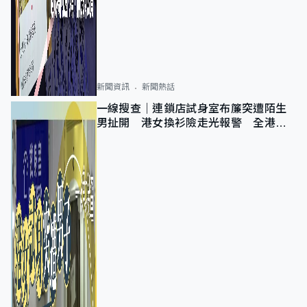
新聞資訊
新聞熱話
一線搜查｜連鎖店試身室布簾突遭陌生
男扯開 港女換衫險走光報警 全港分
店急換實體門