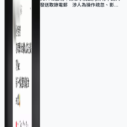
發送取錄電郵 涉人為操作疏忽、影響
11,139人