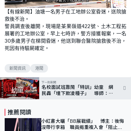
L
U
o
n
【有線新聞】油塘一名男子在工地辦公室昏迷，送院搶
a
m
d
u
救後不治。
e
t
d
e
:
警員調查後離開，現場是茶果嶺道422號、土木工程拓
1
0
展署的工地辦公室，早上七時許，警方接獲報案，一名
0
.
30多歲男子在梯間昏迷，他送到聯合醫院搶救後不治，
0
0
死因有待驗屍確定。
%
新聞資訊
港聞
下一則新聞
名校面試班靠鬧「特訓」幼童 網
民轟「埋下欺凌種子」 導師：玻
璃心別報名
推薦閱讀
小紅書大曬「BB展戰績」 博主：後悔
沒帶行李箱 職員揭重複入會「阻止唔