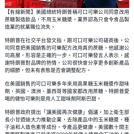
【有線新聞】美國總統特朗普稱可口可樂公司同意改用
蔗糖製造飲品，不用玉米糖漿，業界認為只會令食品製
造業的就業職位流失。
特朗普在社交平台發文指，跟可口可樂公司磋商後，公
司同意把美國銷售的可樂配方改用真的蔗糖，他感謝公
司高層，形容是正確的一步。可口可樂發言人表示，感
謝特朗普對品牌的熱情，公司很快會分享更多創新產品
的細節，但未有表態是否會調整配方。
在美國銷售的可口可樂多年來用高果糖玉米糖漿作甜味
劑，英國、澳洲、墨西哥等國家都改用蔗糖，特朗普愛
喝的健怡可樂則是用人工甜味劑阿斯巴甜。
特朗普政府提出「讓美國再次健康」倡議，加上衛生部
長小甘迺迪大力推動企業，去除產品中的玉米糖漿、種
子油和人造色素等成份，令產品更健康。美國數十間主