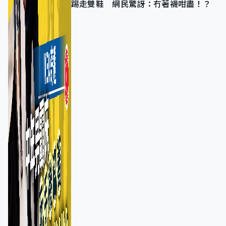
踢走雙鞋 網民驚訝：冇著襪咁盡！？