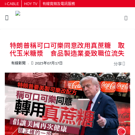
i-CABLE
HOY TV
有線寬頻及電訊服務
返回
特朗普稱可口可樂同意改用真蔗糖 取
按輸入鍵開始搜尋
代玉米糖漿 食品製造業憂致職位流失
有線新聞
2025年07月17日
分享