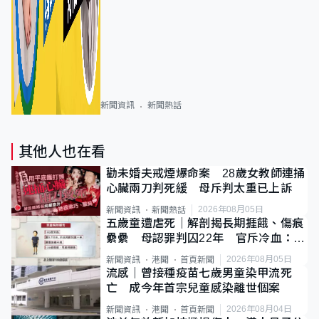
新聞資訊
新聞熱話
其他人也在看
勸未婚夫戒煙爆命案 28歲女教師連捅
心臟兩刀判死緩 母斥判太重已上訴
2026年08月05日
新聞資訊
新聞熱話
五歲童遭虐死｜解剖揭長期捱餓、傷痕
纍纍 母認罪判囚22年 官斥冷血：同
類案最惡劣
2026年08月05日
新聞資訊
港聞
首頁新聞
流感｜曾接種疫苗七歲男童染甲流死
亡 成今年首宗兒童感染離世個案
2026年08月04日
新聞資訊
港聞
首頁新聞