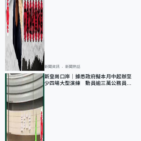
新聞資訊
新聞熱話
新皇崗口岸｜據悉政府擬本月中起辦至
少四場大型演練 動員逾三萬公務員人
次測試