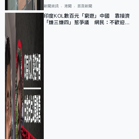
新聞資訊
港聞
首頁新聞
印度KOL數百元「窮遊」中國 靠接濟
「嫌三嫌四」惹爭議 網民：不歡迎劣
質旅客