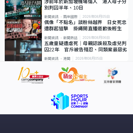
涉前年於新加坡機場傷人 港人母子分
別判囚半年、10日
2026年08月05日
新聞資訊
兩岸國際
偶像「不點名」談粉絲越界 日女死忠
遭群起狙擊 掛繩開直播道歉後輕生
2026年08月06日
新聞資訊
新聞熱話
五歲童疑遭虐死｜母親認誤殺及虐兒判
囚22年 官斥被告殘忍、同類案最惡劣
2026年08月05日
新聞資訊
港聞