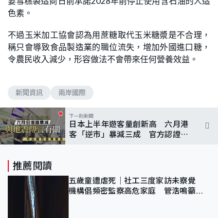
要雪糕製造商日前承諾2028年前停止使用含石油的人造
色素。
不過玉米加工協會認為用蔗糖取代玉米糖漿是不合理，
稱只會導致食品製造業的職位流失，增加外國進口糖，
令農民收入減少，形容做法不會帶來任何營養效益。
新聞資訊
兩岸國際
下一則新聞
日本上半年遊客量創新高 六月港
客「逆市」暴減三成 官方認證：
因地震謠言
推薦閱讀
五歲童遭虐死｜社工三度家訪未察覺
機構倡頻密監察高危家庭 管浩鳴籲加
強跨部門協作