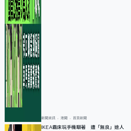
新聞資訊
港聞
首頁新聞
IKEA霸床玩手機瞓著 遭「無良」途人