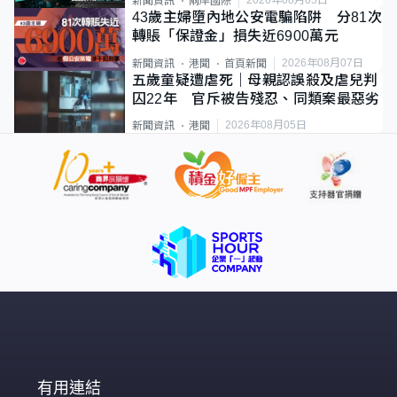
2026年08月05日
新聞資訊
兩岸國際
43歲主婦墮內地公安電騙陷阱 分81次
轉賬「保證金」損失近6900萬元
2026年08月07日
新聞資訊
港聞
首頁新聞
五歲童疑遭虐死｜母親認誤殺及虐兒判
囚22年 官斥被告殘忍、同類案最惡劣
2026年08月05日
新聞資訊
港聞
有用連結