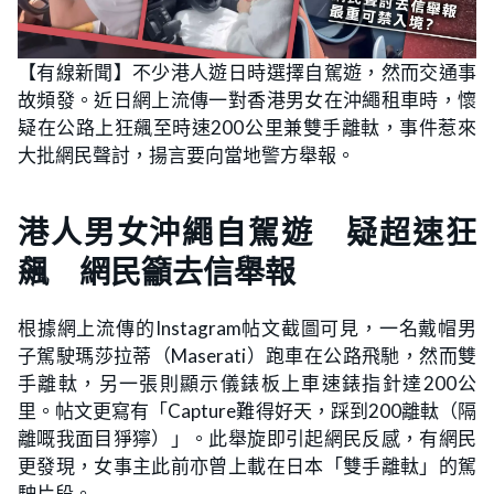
【有線新聞】不少港人遊日時選擇自駕遊，然而交通事
故頻發。近日網上流傳一對香港男女在沖繩租車時，懷
疑在公路上狂飆至時速200公里兼雙手離軚，事件惹來
大批網民聲討，揚言要向當地警方舉報。
港人男女沖繩自駕遊 疑超速狂
飆 網民籲去信舉報
根據網上流傳的Instagram帖文截圖可見，一名戴帽男
子駕駛瑪莎拉蒂（Maserati）跑車在公路飛馳，然而雙
手離軚，另一張則顯示儀錶板上車速錶指針達200公
里。帖文更寫有「Capture難得好天，踩到200離軚（隔
離嘅我面目猙獰）」。此舉旋即引起網民反感，有網民
更發現，女事主此前亦曾上載在日本「雙手離軚」的駕
駛片段。