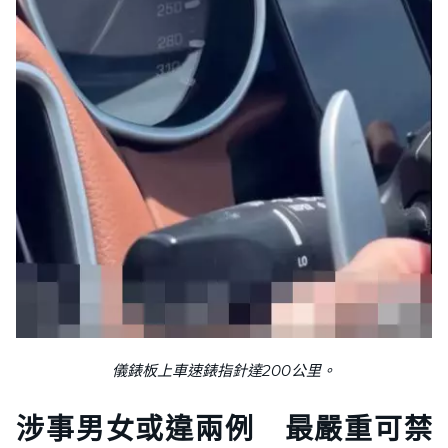
儀錶板上車速錶指針達200公里。
涉事男女或違兩例 最嚴重可禁