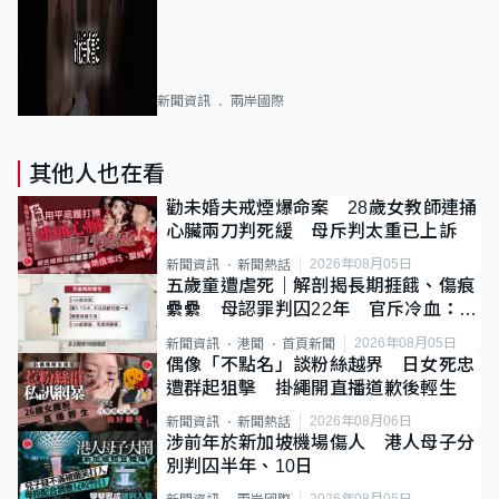
新聞資訊
兩岸國際
其他人也在看
勸未婚夫戒煙爆命案 28歲女教師連捅
心臟兩刀判死緩 母斥判太重已上訴
2026年08月05日
新聞資訊
新聞熱話
五歲童遭虐死｜解剖揭長期捱餓、傷痕
纍纍 母認罪判囚22年 官斥冷血：同
類案最惡劣
2026年08月05日
新聞資訊
港聞
首頁新聞
偶像「不點名」談粉絲越界 日女死忠
遭群起狙擊 掛繩開直播道歉後輕生
2026年08月06日
新聞資訊
新聞熱話
涉前年於新加坡機場傷人 港人母子分
別判囚半年、10日