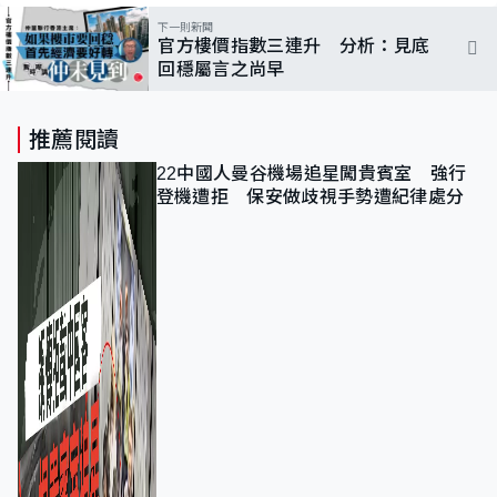
下一則新聞
官方樓價指數三連升 分析：見底
回穩屬言之尚早
推薦閱讀
22中國人曼谷機場追星闖貴賓室 強行
登機遭拒 保安做歧視手勢遭紀律處分