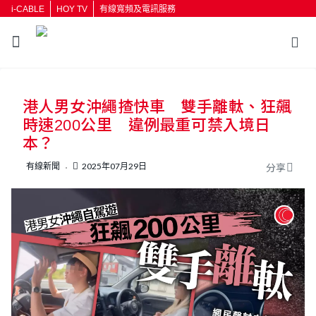
i-CABLE
HOY TV
有線寬頻及電訊服務
返回
港人男女沖繩揸快車 雙手離軚、狂飆
按輸入鍵開始搜尋
時速200公里 違例最重可禁入境日
本？
有線新聞
2025年07月29日
分享