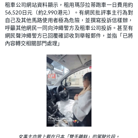
租車公司網站資料顯示，租用瑪莎拉蒂跑車一日費用約
56,520日元（約2,990港元）。有網民批評事主行為對
自己及其他馬路使用者極為危險，並撰寫投訴信樣辦，
呼籲其他網民一同向沖繩警方及租車公司投訴。甚至有
網民聲沖繩警方已回覆確認收到舉報郵件，並指「已將
內容轉交相關部門處理」
女事主亦曾上載在日本「雙手離軚」的駕駛片段。