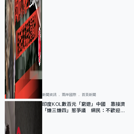
新聞資訊
兩岸國際
首頁新聞
印度KOL數百元「窮遊」中國 靠接濟
「嫌三嫌四」惹爭議 網民：不歡迎劣
質旅客