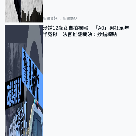
新聞資訊
新聞熱話
涉誘12歲女自拍祼照 「A0」男捱足年
半冤獄 法官推翻裁決：抄錯標點