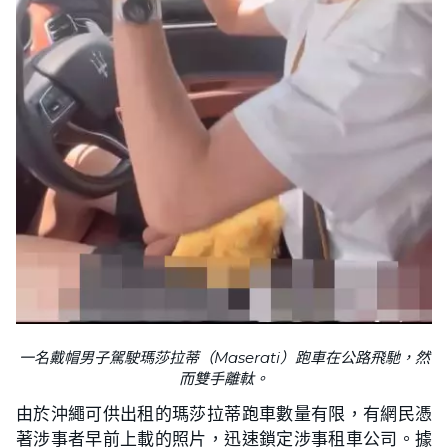
一名戴帽男子駕駛瑪莎拉蒂（Maserati）跑車在公路飛馳，然
而雙手離軚。
由於沖繩可供出租的瑪莎拉蒂跑車數量有限，有網民憑
著涉事者早前上載的照片，迅速鎖定涉事租車公司。據