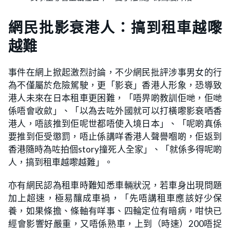
網民批影衰港人：搞到租車越嚟
越難
事件在網上掀起激烈討論，不少網民批評涉事男女的行
為不僅屬於危險駕駛，更「影衰」香港人形象，恐導致
港人未來在日本租車更困難，「唔畀啲教訓佢哋，佢哋
係唔會收歛」、「以為去咗外國就可以打橫嚟影衰哂香
港人，唔該推到佢呢世都唔使入境日本」、「呢啲真係
要推到佢受懲罰，唔止係講咩香港人聲譽嗰啲，佢返到
香港隨時為咗拍個story撞死人全家」、「就係多得呢啲
人，搞到租車越嚟越難」。
亦有網民認為租車時難知悉車輛狀況，若車身出現問題
加上超速，極易釀成車禍，「先唔講租車應該好少保
養，如果條擔、條軸有咩事、四輪定位有暗病，咁快已
經會影響好嚴重，又唔係熟車，上到（時速）200唔捉