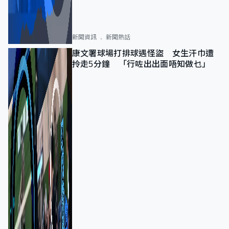
新聞資訊
新聞熱話
康文署球場打排球遇怪盜 女生汗巾遭
拎走5分鐘 「行咗出出面唔知做乜」