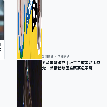
判
劣
新聞資訊
新聞熱話
五歲童遭虐死｜社工三度家訪未察
覺 機構倡頻密監察高危家庭 管
浩鳴籲加強跨部門協作