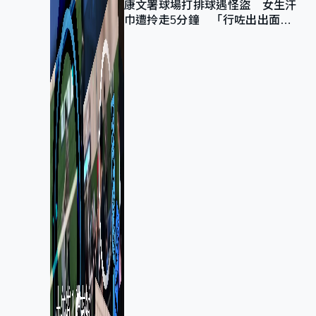
康文署球場打排球遇怪盜 女生汗
巾遭拎走5分鐘 「行咗出出面唔
知做乜」