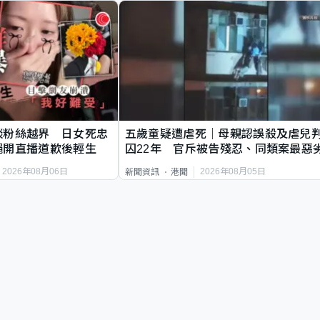
談粉絲越界 日女死忠
五歲童疑遭虐死｜母親認誤殺及虐兒
繩開直播道歉後輕生
囚22年 官斥被告殘忍、同類案最惡
2026年08月06日
2026年08月05日
新聞資訊
港聞