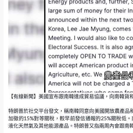
L
U
o
n
【有線新聞】美國宣布跟南韓達成貿易協議，向南韓貨和
a
m
d
u
e
t
d
e
:
特朗普於社交平台發文，稱南韓同意向美國開放農產品
5
6
.
加徵的15%對等關稅，較早前發信通報的25%關稅低。南
2
5
液化天然氣及其他能源產品。特朗普又指兩周內會跟南
%