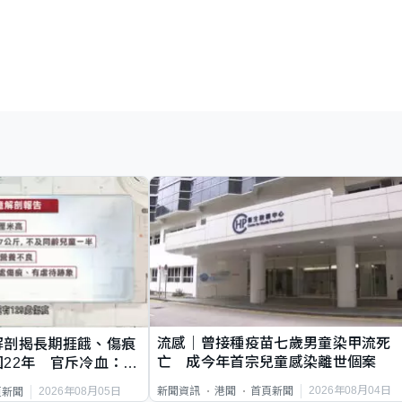
流感｜曾接種疫苗七歲男童染甲流死
解剖揭長期捱餓、傷痕
亡 成今年首宗兒童感染離世個案
22年 官斥冷血：同
2026年08月04日
新聞資訊
港聞
首頁新聞
2026年08月05日
頁新聞