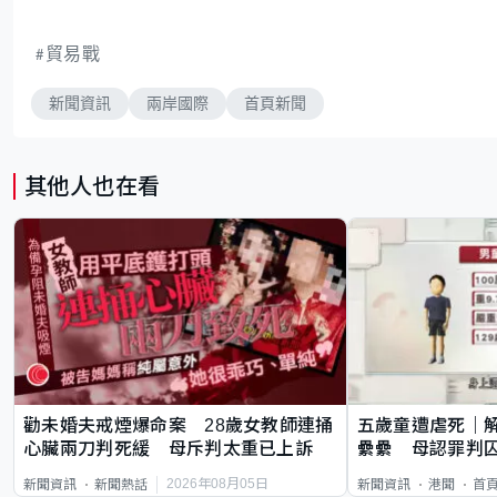
貿易戰
新聞資訊
兩岸國際
首頁新聞
其他人也在看
勸未婚夫戒煙爆命案 28歲女教師連捅
五歲童遭虐死｜
心臟兩刀判死緩 母斥判太重已上訴
纍纍 母認罪判囚
類案最惡劣
2026年08月05日
新聞資訊
新聞熱話
新聞資訊
港聞
首