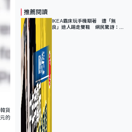
推薦閱讀
IKEA霸床玩手機瞓著 遭「無
良」途人踢走雙鞋 網民驚訝：冇
著襪咁盡！？
南韓貨
美元的