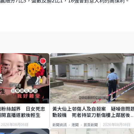
贏細分7比5，盤數反勝2比1，16強會對意大利的高保利。
談粉絲越界 日女死忠
黃大仙上邨傷人及自殺案 疑噪音問
繩開直播道歉後輕生
動殺機 死者持菜刀斬傷樓上鄰居後
斃
2026年08月06日
2026年08月08日
新聞資訊
港聞
首頁新聞