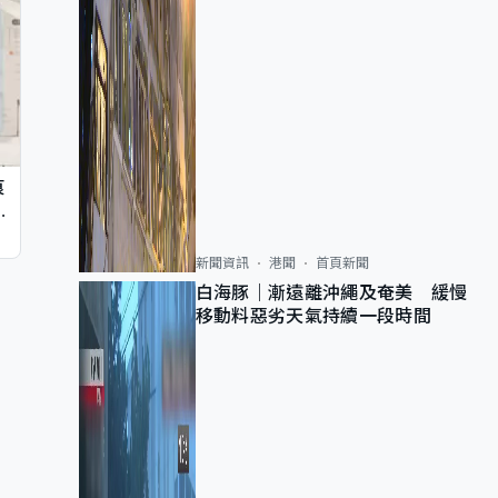
痕
同
新聞資訊
港聞
首頁新聞
白海豚｜漸遠離沖繩及奄美 緩慢
移動料惡劣天氣持續一段時間