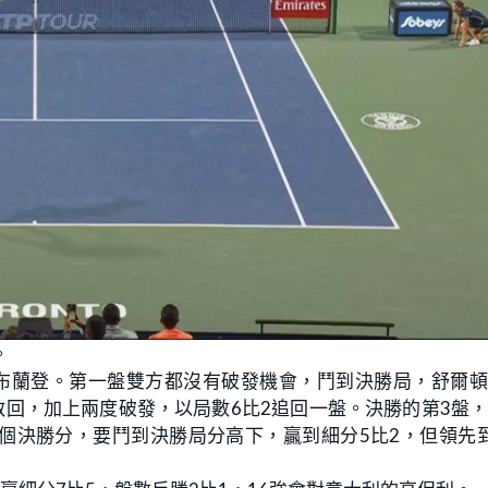
。
布蘭登。第一盤雙方都沒有破發機會，鬥到決勝局，舒爾頓
救回，加上兩度破發，以局數6比2追回一盤。決勝的第3盤
兩個決勝分，要鬥到決勝局分高下，贏到細分5比2，但領先