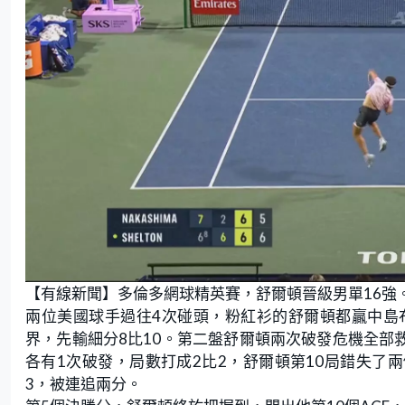
【有線新聞】多倫多網球精英賽，舒爾頓晉級男單16強
兩位美國球手過往4次碰頭，粉紅衫的舒爾頓都贏中島
界，先輸細分8比10。第二盤舒爾頓兩次破發危機全部
各有1次破發，局數打成2比2，舒爾頓第10局錯失了
3，被連追兩分。