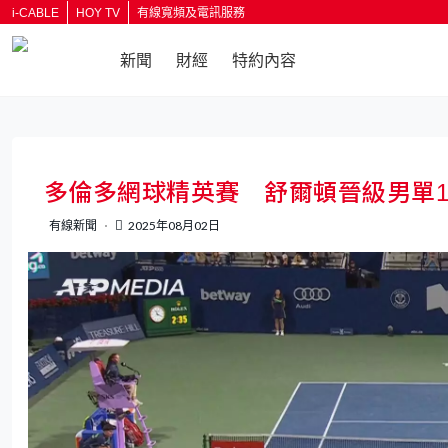
i-CABLE
HOY TV
有線寬頻及電訊服務
新聞
財經
特約內容
返回
多倫多網球精英賽 舒爾頓晉級男單1
有線新聞
2025年08月02日