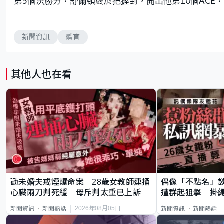
第5個決勝分，舒爾頓終於把握到，開出他第10個ACE，
新聞資訊
體育
其他人也在看
勸未婚夫戒煙爆命案 28歲女教師連捅
偶像「不點名」
心臟兩刀判死緩 母斥判太重已上訴
遭群起狙擊 掛
2026年08月05日
新聞資訊
新聞熱話
新聞資訊
新聞熱話