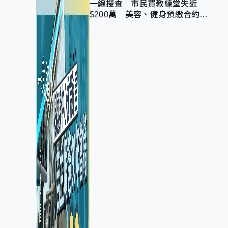
一線搜查｜市民買教練堂失近
$200萬 美容、健身預繳合約擬
設冷靜期 業界憂退款計法對商戶
不公