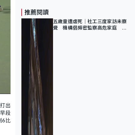
推薦閱讀
五歲童遭虐死｜社工三度家訪未察
覺 機構倡頻密監察高危家庭 管
浩鳴籲加強跨部門協作
打出
，早段
到6比