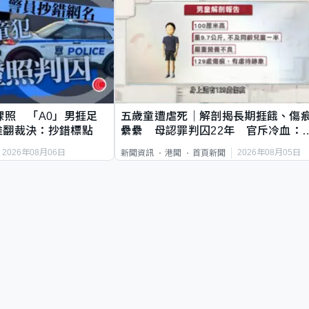
祼照 「A0」男捱足
五歲童遭虐死｜解剖揭長期捱餓、傷
推翻裁決：抄錯標點
纍纍 母認罪判囚22年 官斥冷血：
類案最惡劣
2026年08月06日
2026年08月05日
新聞資訊
港聞
首頁新聞