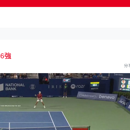
按輸入鍵開始搜尋
6強
分