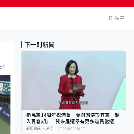
搜尋
下一則新聞
享
新民黨14周年祝酒會 葉劉淑儀形容黨「踏
入青春期」 冀來屆選舉有更多黨員當選
2025年08月02日
新聞資訊
港聞