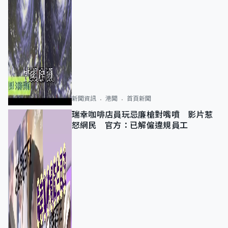
新聞資訊
港聞
首頁新聞
瑞幸咖啡店員玩忌廉槍對嘴噴 影片惹
怒網民 官方：已解僱違規員工