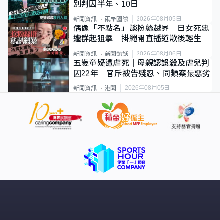
別判囚半年、10日
2026年08月05日
新聞資訊
兩岸國際
偶像「不點名」談粉絲越界 日女死忠
遭群起狙擊 掛繩開直播道歉後輕生
2026年08月06日
新聞資訊
新聞熱話
五歲童疑遭虐死｜母親認誤殺及虐兒判
囚22年 官斥被告殘忍、同類案最惡劣
2026年08月05日
新聞資訊
港聞