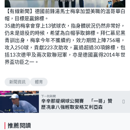
【有線新聞】德國前鋒湯馬士梅拿加盟美職的溫哥華白
帽，目標是贏錦標。
35歲的梅拿會穿上13號球衣，指身體狀況仍然非常好，
仍未是退役的時候，希望為白帽爭取錦標。拜仁慕尼黑
青訓出身，梅拿今年不獲續約，效力期間上陣756場，
攻入250球，貢獻223次助攻，贏過超過30項錦標，包
括13次德甲及兩次歐聯冠軍，亦是德國贏得2014年世
界盃功臣之一。
新聞資訊
體育
下一則新聞
辛辛那堤網球公開賽 「一哥」贊
歷冼拿八強輕取安格艾利亞森
推薦閱讀