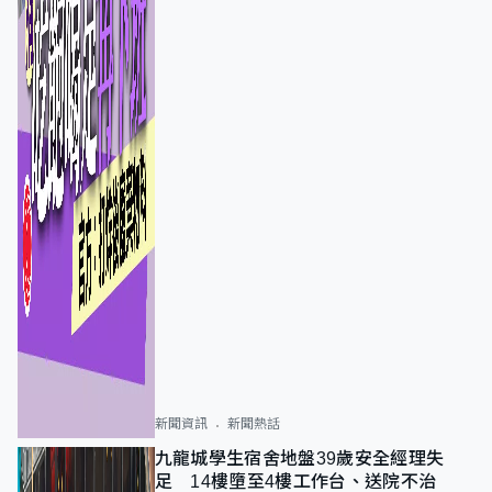
新聞資訊
新聞熱話
九龍城學生宿舍地盤39歲安全經理失
足 14樓墮至4樓工作台、送院不治