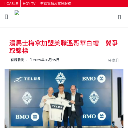
i-CABLE
HOY TV
有線寬頻及電訊服務
返回
湯馬士梅拿加盟美職溫哥華白帽 冀爭
按輸入鍵開始搜尋
取錦標
有線新聞
2025年08月15日
分享