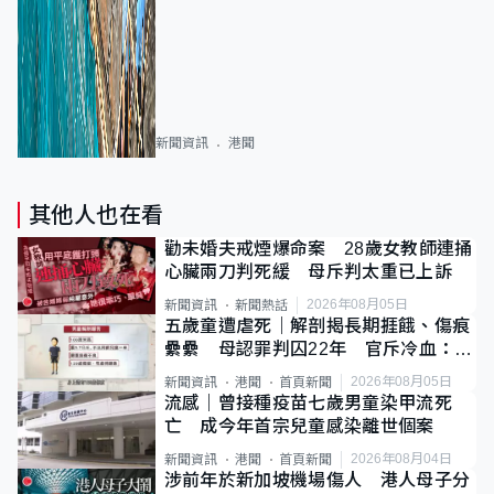
新聞資訊
港聞
其他人也在看
勸未婚夫戒煙爆命案 28歲女教師連捅
心臟兩刀判死緩 母斥判太重已上訴
2026年08月05日
新聞資訊
新聞熱話
五歲童遭虐死｜解剖揭長期捱餓、傷痕
纍纍 母認罪判囚22年 官斥冷血：同
類案最惡劣
2026年08月05日
新聞資訊
港聞
首頁新聞
流感｜曾接種疫苗七歲男童染甲流死
亡 成今年首宗兒童感染離世個案
2026年08月04日
新聞資訊
港聞
首頁新聞
涉前年於新加坡機場傷人 港人母子分