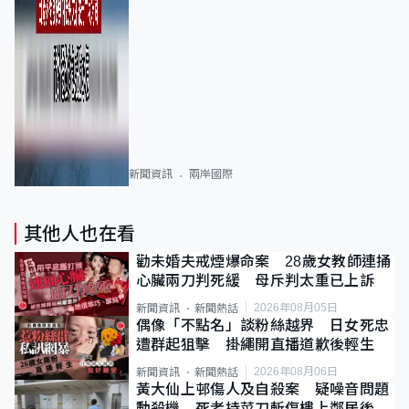
新聞資訊
兩岸國際
其他人也在看
勸未婚夫戒煙爆命案 28歲女教師連捅
心臟兩刀判死緩 母斥判太重已上訴
2026年08月05日
新聞資訊
新聞熱話
偶像「不點名」談粉絲越界 日女死忠
遭群起狙擊 掛繩開直播道歉後輕生
2026年08月06日
新聞資訊
新聞熱話
黃大仙上邨傷人及自殺案 疑噪音問題
動殺機 死者持菜刀斬傷樓上鄰居後墮