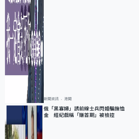
新聞資訊
港聞
俄「黑寡婦」誘前線士兵閃婚騙撫恤
金 經紀戲稱「賺首期」被檢控