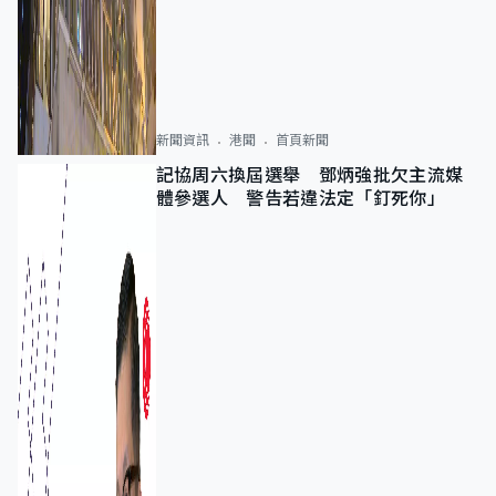
新聞資訊
港聞
首頁新聞
記協周六換屆選舉 鄧炳強批欠主流媒
體參選人 警告若違法定「釘死你」