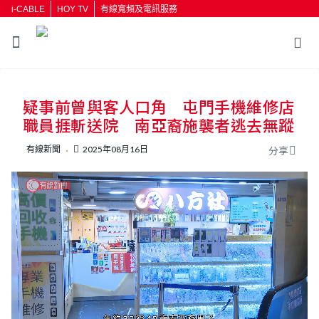
i-CABLE
HOY TV
有線寬頻及電訊服務
疑事前曾與客人口角 屯門手機維修店
職員捱斬送院 南亞裔施襲者逃去無蹤
有線新聞
2025年08月16日
分享