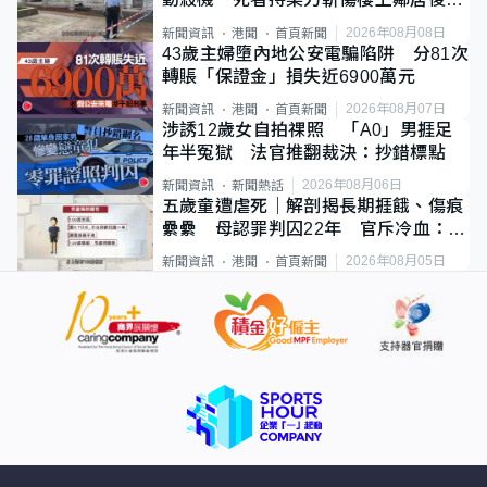
斃
2026年08月08日
新聞資訊
港聞
首頁新聞
43歲主婦墮內地公安電騙陷阱 分81次
轉賬「保證金」損失近6900萬元
2026年08月07日
新聞資訊
港聞
首頁新聞
涉誘12歲女自拍祼照 「A0」男捱足
年半冤獄 法官推翻裁決：抄錯標點
2026年08月06日
新聞資訊
新聞熱話
五歲童遭虐死｜解剖揭長期捱餓、傷痕
纍纍 母認罪判囚22年 官斥冷血：同
類案最惡劣
2026年08月05日
新聞資訊
港聞
首頁新聞