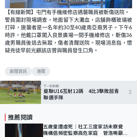
L
U
o
n
【有線新聞】屯門有手機維修店遇襲職員被斬傷送院。
a
m
d
u
警員圍封現場調查，地面留下大灘血，店舖飾櫃玻璃被
e
t
d
e
:
打碎，施襲者是一名年約30至40歲南亞裔男子。下午6
7
7
時許，他戴口罩闖入良景廣場一間手機維修店，斬傷36
.
1
歲男職員後逃去無蹤，傷者清醒送院。現場消息指，懷
4
%
疑兇徒早前光顧該店曾與職員發生口角。
新聞資訊
港聞
下一則新聞
曼聯U16互射12碼 4比3擊敗超青
聯選手隊
推薦閱讀
五歲童遭虐死｜社工三度家訪未察覺
機構倡頻密監察高危家庭 管浩鳴籲加