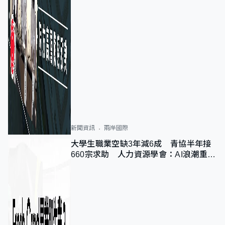
新聞資訊
兩岸國際
大學生職業空缺3年減6成 青協半年接
660宗求助 人力資源學會：AI浪潮重整
職位需求