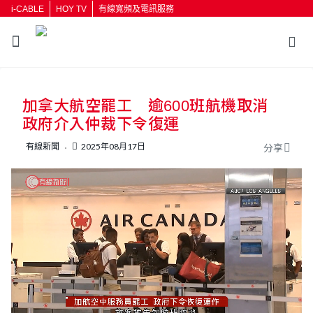
i-CABLE
HOY TV
有線寬頻及電訊服務
返回
加拿大航空罷工 逾600班航機取消
按輸入鍵開始搜尋
政府介入仲裁下令復運
有線新聞
2025年08月17日
分享