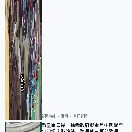
新聞資訊
港聞
首頁新聞
新皇崗口岸｜據悉政府擬本月中起辦至
少四場大型演練 動員逾三萬公務員人