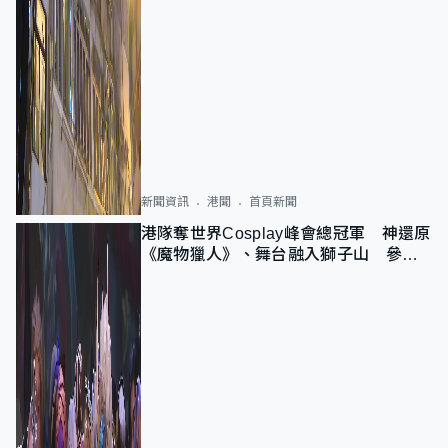
新聞資訊
港聞
首頁新聞
港隊奪世界Cosplay峰會總冠軍 神還原
《魔物獵人》、舞台融入獅子山 參賽
者：讓大家認識香港