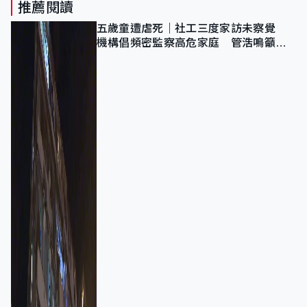
推薦閱讀
五歲童遭虐死｜社工三度家訪未察覺
機構倡頻密監察高危家庭 管浩鳴籲加
強跨部門協作