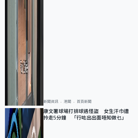
新聞資訊
港聞
首頁新聞
康文署球場打排球遇怪盜 女生汗巾遭
拎走5分鐘 「行咗出出面唔知做乜」