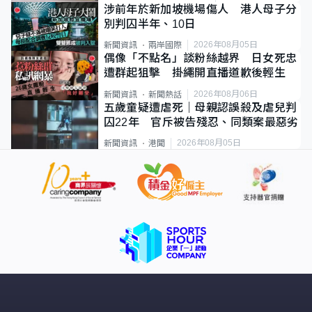
涉前年於新加坡機場傷人 港人母子分
別判囚半年、10日
2026年08月05日
新聞資訊
兩岸國際
偶像「不點名」談粉絲越界 日女死忠
遭群起狙擊 掛繩開直播道歉後輕生
2026年08月06日
新聞資訊
新聞熱話
五歲童疑遭虐死｜母親認誤殺及虐兒判
囚22年 官斥被告殘忍、同類案最惡劣
2026年08月05日
新聞資訊
港聞