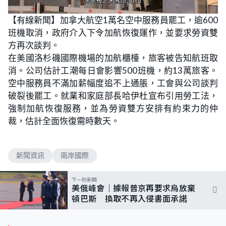
L
U
o
n
【有線新聞】加拿大航空1萬名空中服務員罷工，逾600
a
m
d
u
班機取消，政府介入下令加航恢復運作，並要求勞資雙
e
t
d
e
:
方再次談判。
7
5
在美國洛杉磯國際機場的加航櫃檯，旅客被告知航班取
.
0
消。公司估計工潮每日會影響500班機，約13萬旅客。
0
%
空中服務員不滿加薪幅度追不上通脹，工會與公司談判
破裂後罷工。就業和家庭部長哈伊杜宣布引用勞工法，
強制加航恢復服務，並為勞資雙方安排有約束力的仲
裁，估計全面恢復需時數天。
新聞資訊
兩岸國際
下一則新聞
美俄峰會｜據報普京再要求烏放棄
頓巴斯 換取不再入侵書面承諾