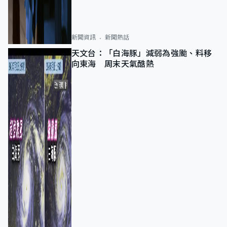
新聞資訊
新聞熱話
天文台：「白海豚」減弱為強颱、料移
向東海 周末天氣酷熱