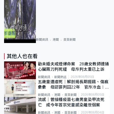
新聞資訊
港聞
首頁新聞
其他人也在看
勸未婚夫戒煙爆命案 28歲女教師連捅
心臟兩刀判死緩 母斥判太重已上訴
2026年08月05日
新聞資訊
新聞熱話
五歲童遭虐死｜解剖揭長期捱餓、傷痕
纍纍 母認罪判囚22年 官斥冷血：同
類案最惡劣
2026年08月05日
新聞資訊
港聞
首頁新聞
流感｜曾接種疫苗七歲男童染甲流死
亡 成今年首宗兒童感染離世個案
2026年08月04日
新聞資訊
港聞
首頁新聞