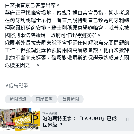
白宮指普京已答應出席。
華府正尋找峰會場地，傳媒引述白宮官員指，初步考慮
在匈牙利或瑞士舉行，有官員說特朗普已致電匈牙利總
理歐爾班磋商安排。瑞士則稱願意舉辦峰會，就普京被
國際刑事法院通緝，政府可作出特別安排。
俄羅斯外長拉夫羅夫說不會拒絕任何解決烏克蘭問題的
工作，但強調要謹慎預備兩國高層級會談。他再次批評
北約不斷向東擴張，破壞對俄羅斯的保證是造成烏克蘭
危機主因之一。
俄烏戰爭
新聞資訊
兩岸國際
首頁新聞
下一則新聞
泡泡瑪特王寧：「LABUBU」已成
世界級IP