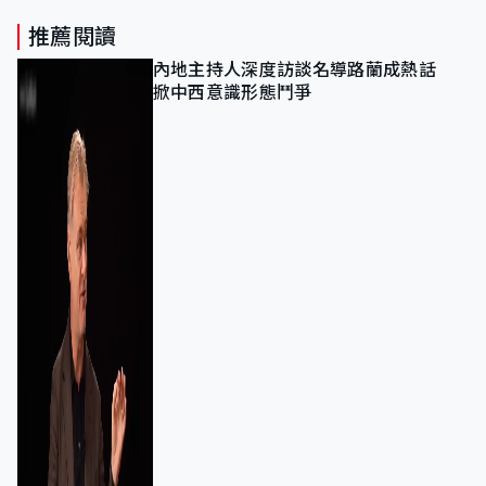
推薦閱讀
內地主持人深度訪談名導路蘭成熱話
掀中西意識形態鬥爭