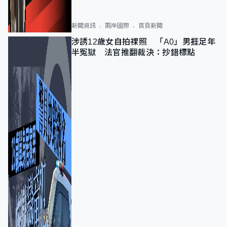
新聞資訊
兩岸國際
首頁新聞
涉誘12歲女自拍祼照 「A0」男捱足年
半冤獄 法官推翻裁決：抄錯標點