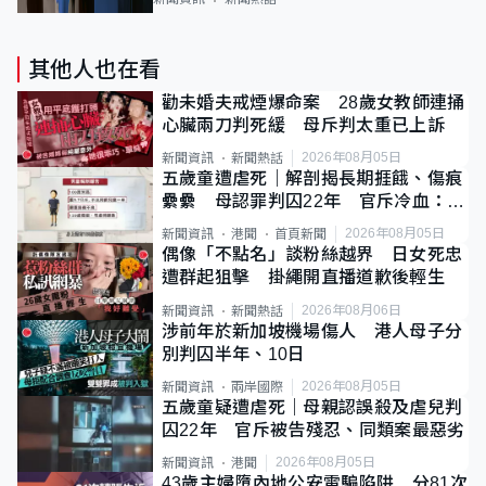
其他人也在看
勸未婚夫戒煙爆命案 28歲女教師連捅
心臟兩刀判死緩 母斥判太重已上訴
2026年08月05日
新聞資訊
新聞熱話
五歲童遭虐死｜解剖揭長期捱餓、傷痕
纍纍 母認罪判囚22年 官斥冷血：同
類案最惡劣
2026年08月05日
新聞資訊
港聞
首頁新聞
偶像「不點名」談粉絲越界 日女死忠
遭群起狙擊 掛繩開直播道歉後輕生
2026年08月06日
新聞資訊
新聞熱話
涉前年於新加坡機場傷人 港人母子分
別判囚半年、10日
2026年08月05日
新聞資訊
兩岸國際
五歲童疑遭虐死｜母親認誤殺及虐兒判
囚22年 官斥被告殘忍、同類案最惡劣
2026年08月05日
新聞資訊
港聞
43歲主婦墮內地公安電騙陷阱 分81次