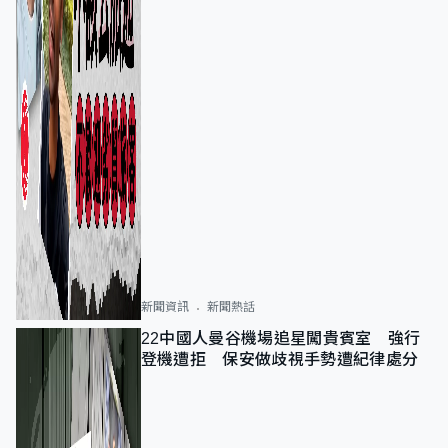
新聞資訊
新聞熱話
22中國人曼谷機場追星闖貴賓室 強行
登機遭拒 保安做歧視手勢遭紀律處分