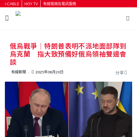
i-CABLE
HOY TV
有線寬頻及電訊服務
返回
俄烏戰爭｜特朗普表明不派地面部隊到
按輸入鍵開始搜尋
烏克蘭 指大致預備好俄烏領袖雙邊會
談
有線新聞
2025年08月20日
分享