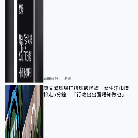
新聞資訊
港聞
康文署球場打排球遇怪盜 女生汗巾遭
拎走5分鐘 「行咗出出面唔知做乜」