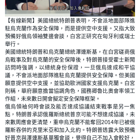
【有線新聞】美國總統特朗普表明，不會派地面部隊進
駐烏克蘭作為安全保障，而是提供空中支援。又指大致
預備好俄烏領袖雙邊會談，白宮正研究在匈牙利或瑞士
舉行。
美國總統特朗普和烏克蘭總統澤連斯基，在白宮磋商俄
烏戰事及對烏克蘭的安全保障後，特朗普接受霍士新聞
訪問時強調，以總統身份保證，一旦俄烏達成和平協
議，不會派地面部隊進駐烏克蘭提供安全保障。但美國
願意提供空中支援，並協助歐洲國家支援烏克蘭。白宮
則稱，華府願意擔當協調角色，國務卿魯比奧會率領工
作組，未來數日開會擬定安全保障框架。
俄烏領袖何時會談及能否達成協議結束戰事是另一焦
點，特朗普承認俄羅斯總統普京可能不想達成協議，未
來數周應會更清楚，重申烏克蘭不能奪回2014年已被俄
羅斯吞併的克里米亞和加入北約。特朗普透露大致預備
好普京與澤連斯基單獨會談，覺得自己不加入會較好，