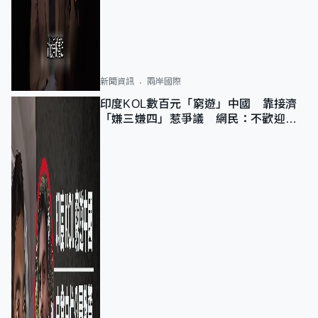
新聞資訊
兩岸國際
印度KOL數百元「窮遊」中國 靠接濟
「嫌三嫌四」惹爭議 網民：不歡迎劣
質旅客