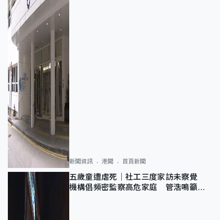
新聞資訊
港聞
首頁新聞
五歲童遭虐死｜社工三度家訪未察覺
機構倡頻密監察高危家庭 管浩鳴籲加
強跨部門協作