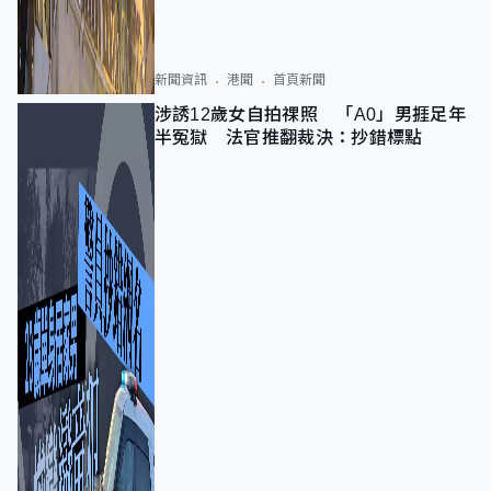
新聞資訊
港聞
首頁新聞
涉誘12歲女自拍祼照 「A0」男捱足年
半冤獄 法官推翻裁決：抄錯標點