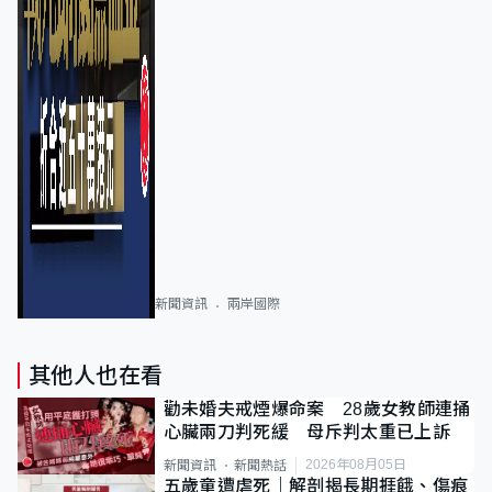
新聞資訊
兩岸國際
其他人也在看
勸未婚夫戒煙爆命案 28歲女教師連捅
心臟兩刀判死緩 母斥判太重已上訴
2026年08月05日
新聞資訊
新聞熱話
五歲童遭虐死｜解剖揭長期捱餓、傷痕