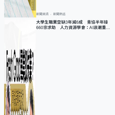
新聞資訊
新聞熱話
大學生職業空缺3年減6成 青協半年接
660宗求助 人力資源學會：AI浪潮重整
職位需求