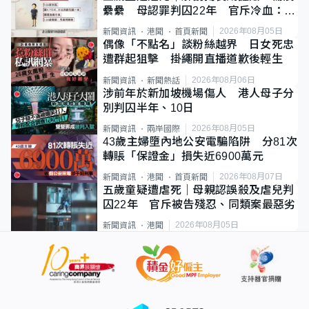
纍纍 母認罪判囚22年 官斥冷血：同
類案最惡劣
2026年08月05日
新聞資訊
港聞
首頁新聞
偶像「不點名」談粉絲越界 日女死忠
遭群起狙擊 掛繩開直播道歉後輕生
2026年08月06日
新聞資訊
新聞熱話
涉前年於新加坡機場傷人 港人母子分
別判囚半年、10日
2026年08月05日
新聞資訊
兩岸國際
43歲主婦墮內地公安電騙陷阱 分81次
轉賬「保證金」損失近6900萬元
2026年08月07日
新聞資訊
港聞
首頁新聞
五歲童疑遭虐死｜母親認誤殺及虐兒判
囚22年 官斥被告殘忍、同類案最惡劣
2026年08月05日
新聞資訊
港聞