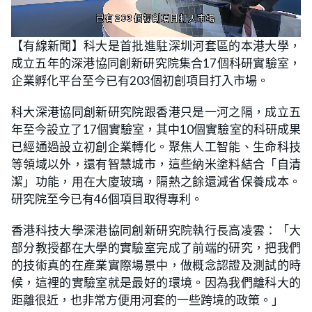
L
U
o
n
【有線新聞】科大是首批進駐深圳河套區的本港大學，
a
m
d
u
成立五年的深港協同創新研究院集合17個科研實驗室，
e
t
d
e
:
企業孵化平台至今已有203個初創項目打入市場。
2
1
.
科大深港協同創新研究院跟香港只是一河之隔，成立五
7
7
年至今設立了17個實驗室，其中10個實驗室的科研成果
%
已經通過設立初創企業轉化。聚焦人工智能、生命科技
等領域以外，還有智慧城市，這些納米塗料結合「自清
潔」功能，用在大廈玻璃，隔熱之餘還減省保養成本。
研究院至今已有46個項目取得專利。
香港科技大學深港協同創新研究院執行長高凌雲：「大
部分教授都在大學的實驗室完成了前端的研究，把我們
的技術真的在產業實際場景中，做概念認證及測試的時
候，這裡的實驗室就是最好的環境。因為我們離科大的
距離很近，也非常方便用河套的一些跨境的政策。」