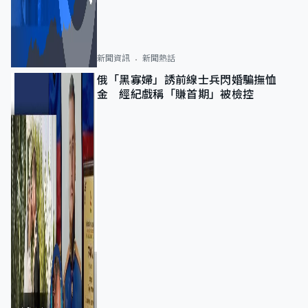
新聞資訊
新聞熱話
俄「黑寡婦」誘前線士兵閃婚騙撫恤
金 經紀戲稱「賺首期」被檢控