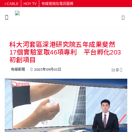
i-CABLE
HOY TV
有線寬頻及電訊服務
返回
科大河套區深港研究院五年成果斐然
按輸入鍵開始搜尋
17個實驗室取46項專利 平台孵化203
初創項目
有線新聞
2025年09月01日
分享