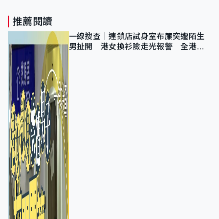
推薦閱讀
一線搜查｜連鎖店試身室布簾突遭陌生
男扯開 港女換衫險走光報警 全港分
店急換實體門