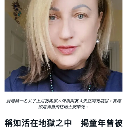
愛爾蘭一名女子上月初向家人聲稱與友人去立陶宛度假，實際
卻是獨自飛往瑞士安樂死。
稱如活在地獄之中 揭童年曾被