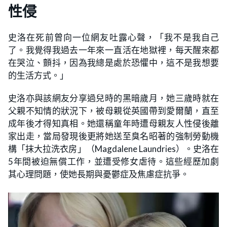
性侵
史洛在死前曾向一位網友吐露心聲，「我不是我自己
了。我覺得我過去一年來一直活在地獄裡，每天醒來都
在哭泣、顫抖，因為我總是處於恐懼中，這不是我想要
的生活方式。」
史洛亦與該網友分享過兒時的黑暗歲月，她三歲時就在
父親不知情的狀況下，被母親從英國帶到愛爾蘭，直至
成年後才得知真相。她還稱童年時遭母親友人性侵後離
家出走，當局發現後更將她送至臭名昭著的強制勞動機
構「抹大拉洗衣房」（Magdalene Laundries）。史洛在
5年間被迫無償工作，並遭受修女虐待。這些經歷加劇
其心理問題，使她長期與憂鬱症及焦慮症抗爭。