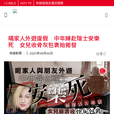
i-CABLE
HOY TV
有線寬頻及電訊服務
返回
暪家人外遊度假 中年婦赴瑞士安樂
按輸入鍵開始搜尋
死 女兒收骨灰包裹始揭發
有線新聞
2025年09月03日
分享