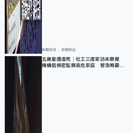
新聞資訊
新聞熱話
五歲童遭虐死｜社工三度家訪未察覺
機構倡頻密監察高危家庭 管浩鳴籲加
強跨部門協作