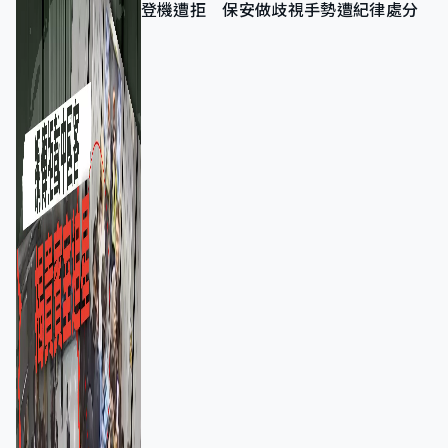
登機遭拒 保安做歧視手勢遭紀律處分