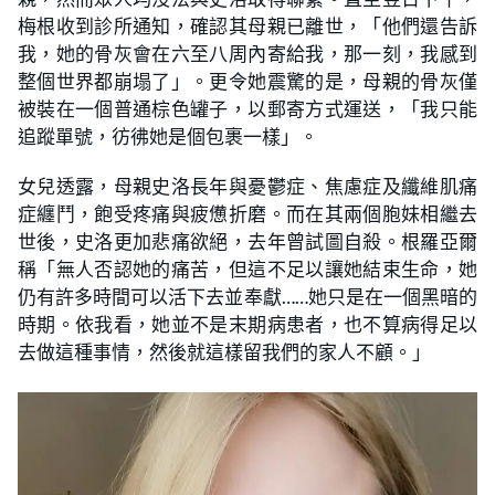
梅根收到診所通知，確認其母親已離世，「他們還告訴
我，她的骨灰會在六至八周內寄給我，那一刻，我感到
整個世界都崩塌了」。更令她震驚的是，母親的骨灰僅
被裝在一個普通棕色罐子，以郵寄方式運送，「我只能
追蹤單號，彷彿她是個包裹一樣」。
女兒透露，母親史洛長年與憂鬱症、焦慮症及纖維肌痛
症纏鬥，飽受疼痛與疲憊折磨。而在其兩個胞妹相繼去
世後，史洛更加悲痛欲絕，去年曾試圖自殺。根羅亞爾
稱「無人否認她的痛苦，但這不足以讓她結束生命，她
仍有許多時間可以活下去並奉獻……她只是在一個黑暗的
時期。依我看，她並不是末期病患者，也不算病得足以
去做這種事情，然後就這樣留我們的家人不顧。」