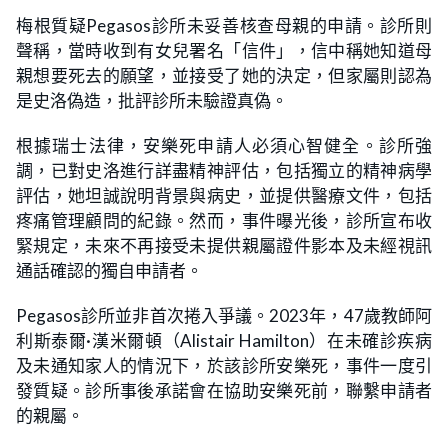
梅根質疑Pegasos診所未妥善核查母親的申請。診所則
聲稱，當時收到有女兒署名「信件」，信中稱她知道母
親想要死去的願望，並接受了她的決定，但家屬則認為
是史洛偽造，批評診所未驗證真偽。
根據瑞士法律，安樂死申請人必須心智健全。診所強
調，已對史洛進行詳盡精神評估，包括獨立的精神病學
評估，她坦誠說明背景與病史，並提供醫療文件，包括
疼痛管理顧問的紀錄。然而，事件曝光後，診所宣布收
緊規定，未來不再接受未提供親屬證件影本及未經視訊
通話確認的獨自申請者。
Pegasos診所並非首次捲入爭議。2023年，47歲教師阿
利斯泰爾·漢米爾頓（Alistair Hamilton）在未確診疾病
及未通知家人的情況下，於該診所安樂死，事件一度引
發質疑。診所事後承諾會在協助安樂死前，聯繫申請者
的親屬。