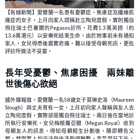
【有線新聞】愛爾蘭一名患有憂鬱症、焦慮症及纖維肌
痛症的女子，上月向家人謊稱赴立陶宛度假，實則獨自
飛往瑞士巴塞爾的Pegasos診所，花費1.3萬英鎊（約
13.6萬港元）以安樂死結束生命。由於她事前未有通知
家人，女兒得悉後震驚悲痛，難以接受母親死訊，更批
評診所做法不妥當。
長年受憂鬱、焦慮困擾 兩妹離
世後傷心欲絕
據外媒報道，愛爾蘭一名58歲女子莫琳史洛（Maureen
Slough）與丈夫育有一女，上月初向家人聲稱與友人去
立陶宛度假，實際卻是獨自飛往瑞士，兩日後在當地診
所執行安樂死。女兒梅根羅亞爾（Megan Royal）收到
母親友人的訊息，得知母親輕生計劃後，隨即轉告父
親，然而眾人均沒法與史洛取得聯繫。直至翌日下午，