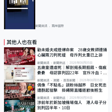
新聞資訊
兩岸國際
其他人也在看
勸未婚夫戒煙爆命案 28歲女教師連捅
心臟兩刀判死緩 母斥判太重已上訴
2026年08月05日
新聞資訊
新聞熱話
五歲童遭虐死｜解剖揭長期捱餓、傷痕
纍纍 母認罪判囚22年 官斥冷血：同
類案最惡劣
2026年08月05日
新聞資訊
港聞
首頁新聞
偶像「不點名」談粉絲越界 日女死忠
遭群起狙擊 掛繩開直播道歉後輕生
2026年08月06日
新聞資訊
新聞熱話
涉前年於新加坡機場傷人 港人母子分
別判囚半年、10日