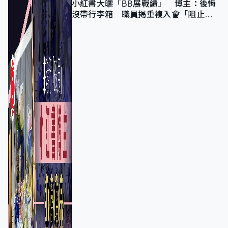
小紅書大曬「BB展戰績」 博主：後悔
沒帶行李箱 職員揭重複入會「阻止唔
到」