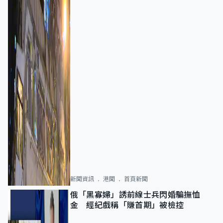
新聞資訊
港聞
首頁新聞
俄「黑寡婦」誘前線士兵閃婚騙撫恤
金 經紀戲稱「賺首期」被檢控