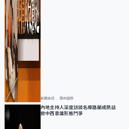
新聞資訊
兩岸國際
內地主持人深度訪談名導路蘭成熱話
掀中西意識形態鬥爭