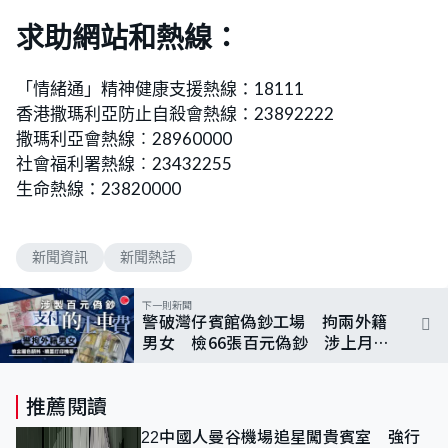
求助網站和熱線：
「情緒通」精神健康支援熱線：18111
香港撒瑪利亞防止自殺會熱線：23892222
撒瑪利亞會熱線︰28960000
社會福利署熱線︰23432255
生命熱線：23820000
新聞資訊
新聞熱話
下一則新聞
警破灣仔賓館偽鈔工場 拘兩外籍
男女 檢66張百元偽鈔 涉上月支
付的士車費
推薦閱讀
22中國人曼谷機場追星闖貴賓室 強行