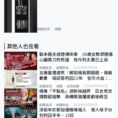
新聞資訊
港聞
其他人也在看
勸未婚夫戒煙爆命案 28歲女教師連捅
心臟兩刀判死緩 母斥判太重已上訴
2026年08月05日
新聞資訊
新聞熱話
五歲童遭虐死｜解剖揭長期捱餓、傷痕
纍纍 母認罪判囚22年 官斥冷血：同
類案最惡劣
2026年08月05日
新聞資訊
港聞
首頁新聞
偶像「不點名」談粉絲越界 日女死忠
遭群起狙擊 掛繩開直播道歉後輕生
2026年08月06日
新聞資訊
新聞熱話
涉前年於新加坡機場傷人 港人母子分
別判囚半年、10日