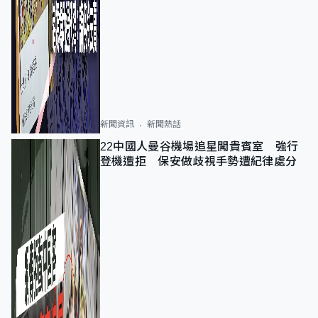
新聞資訊
新聞熱話
22中國人曼谷機場追星闖貴賓室 強行
登機遭拒 保安做歧視手勢遭紀律處分