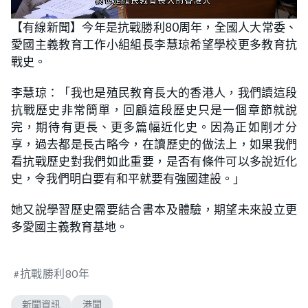
L
U
o
n
【有線新聞】今年是抗戰勝利80周年，全國人大常委、
a
m
d
u
愛國主義教育工作小組組長李慧琼希望學校更多教育抗
e
t
d
e
:
戰史。
5
3
.
李慧琼：「我也是殖民教育長大的香港人，我們讀這段
2
3
抗戰歷史非常簡單，回顧這段歷史只是一個章節就說
%
完，期待有更長、更多篇幅近化史。因為正如剛才分
享，過去都是長古略今，在讀歷史的做法上，如果我們
看抗戰歷史對我們如此重要，是否有條件可以多說近化
史，令我們明白要有和平就要有強國建設。」
她又說學習歷史需要結合書本及體驗，期望未來設立更
多愛國主義教育基地。
抗戰勝利80年
新聞資訊
港聞