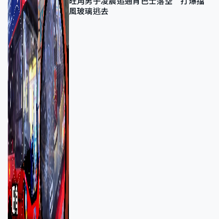
旺角男子凌晨追通宵巴士落空 打爆擋
風玻璃逃去