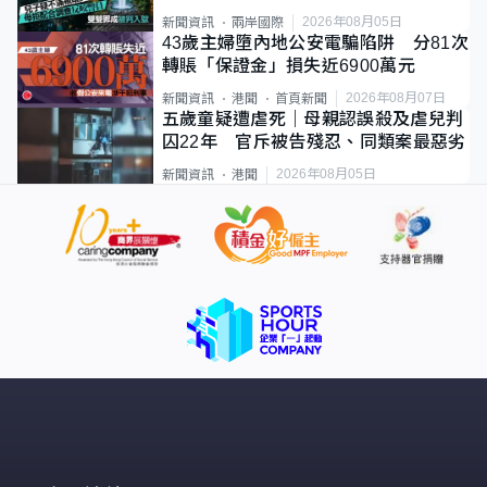
2026年08月05日
新聞資訊
兩岸國際
43歲主婦墮內地公安電騙陷阱 分81次
轉賬「保證金」損失近6900萬元
2026年08月07日
新聞資訊
港聞
首頁新聞
五歲童疑遭虐死｜母親認誤殺及虐兒判
囚22年 官斥被告殘忍、同類案最惡劣
2026年08月05日
新聞資訊
港聞