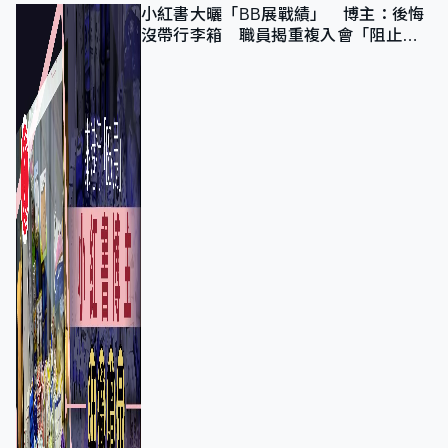
小紅書大曬「BB展戰績」 博主：後悔
沒帶行李箱 職員揭重複入會「阻止唔
到」