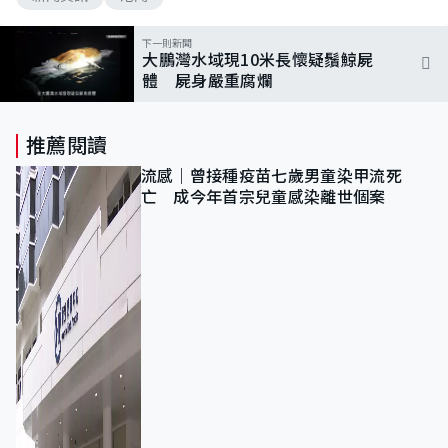
下一則新聞
大鵬灣水域現10米長懷疑鬚鯨屍
體 屍身嚴重腐爛
推薦閱讀
流感｜曾接種疫苗七歲男童染甲流死
亡 成今年首宗兒童感染離世個案