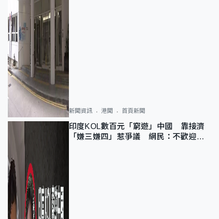
新聞資訊
港聞
首頁新聞
印度KOL數百元「窮遊」中國 靠接濟
「嫌三嫌四」惹爭議 網民：不歡迎劣
質旅客