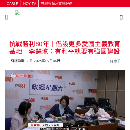
i-CABLE
HOY TV
有線寬頻及電訊服務
返回
抗戰勝利80年｜倡設更多愛國主義教育
按輸入鍵開始搜尋
基地 李慧琼：有和平就要有強國建設
有線新聞
2025年09月06日
分享