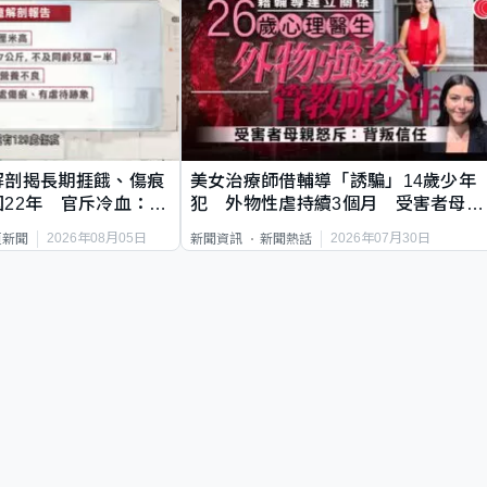
解剖揭長期捱餓、傷痕
美女治療師借輔導「誘騙」14歲少年
22年 官斥冷血：同
犯 外物性虐持續3個月 受害者母：
要保護其他人
2026年08月05日
2026年07月30日
頁新聞
新聞資訊
新聞熱話