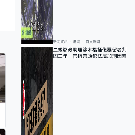
新聞資訊
港聞
首頁新聞
二級懲教助理涉木棍捅傷羈留者判
囚三年 官指帶頭犯法屬加刑因素