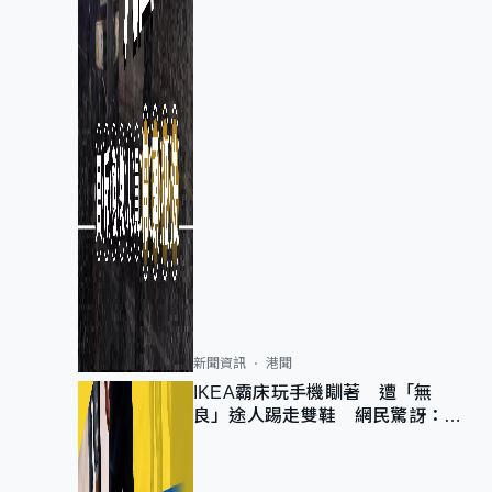
新聞資訊
港聞
IKEA霸床玩手機瞓著 遭「無
良」途人踢走雙鞋 網民驚訝：冇
著襪咁盡！？