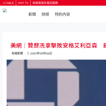
i-CABLE
HOY TV
有線寬頻及電訊服務
新聞
財經
特約內容
美網｜贊歷冼拿擊敗安格艾利亞森 
有線新聞
2025年09月06日