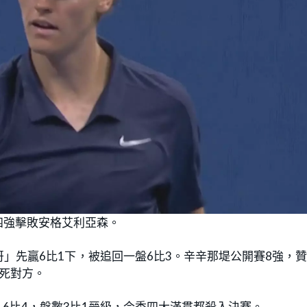
四強擊敗安格艾利亞森。
」先贏6比1下，被追回一盤6比3。辛辛那堤公開賽8強，
死對方。
、6比4，盤數3比1晉級，今季四大滿貫都殺入決賽。