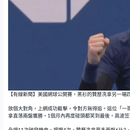
【有線新聞】美國網球公開賽，黑衫的贊歷冼拿另一場
放個大對角，上網成功截擊，令對方無得追。這位「一哥
拿直落兩盤獲勝，1個月內再度碰頭都笑到最後，高波笠
全場11次破發機會，把握4次，贊歷冼拿贏多兩盤6比3