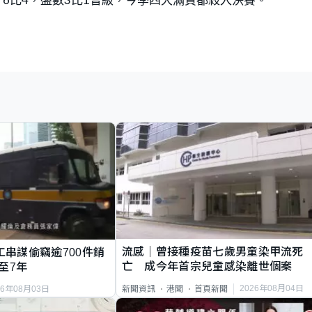
流感｜曾接種疫苗七歲男童染甲流死
工串謀偷竊逾700件銷
亡 成今年首宗兒童感染離世個案
至7年
2026年08月04日
新聞資訊
港聞
首頁新聞
26年08月03日