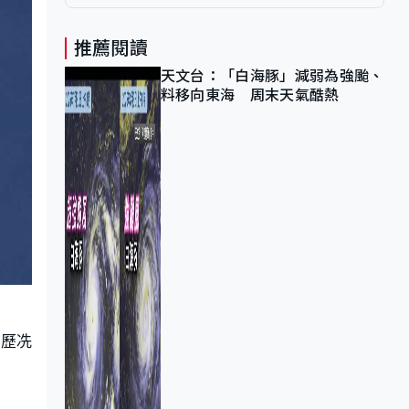
推薦閱讀
天文台：「白海豚」減弱為強颱、
料移向東海 周末天氣酷熱
贊歷冼