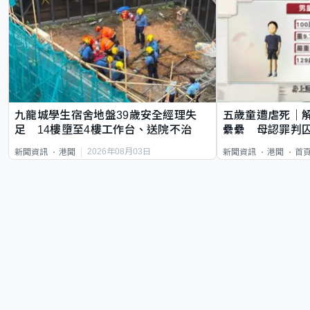
九龍城學生宿舍地盤39歲安全經理失
五歲童遭虐死｜
足 14樓墮至4樓工作台、送院不治
纍纍 母認罪判囚
類案最惡劣
2026年08月03日
新聞資訊
港聞
新聞資訊
港聞
首