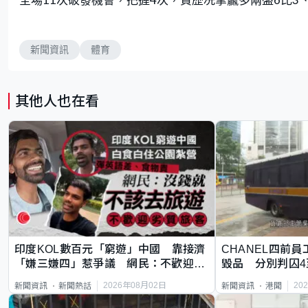
新聞資訊
體育
其他人也在看
印度KOL數百元「窮遊」中國 靠接濟
CHANEL四前員
「嫌三嫌四」惹爭議 網民：不歡迎劣
毀品 分別判囚4
質旅客
2026年08月02日
20
新聞資訊
新聞熱話
新聞資訊
港聞