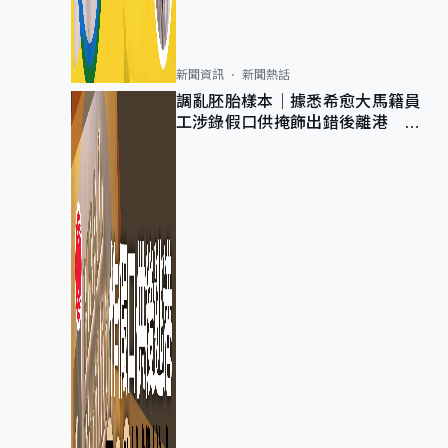
新聞資訊
新聞熱話
調亂胚胎樣本｜據悉希愈大馬籍員
工涉錄假口供掩飾出錯後離港 警
列詐騙 正通緝在逃人士