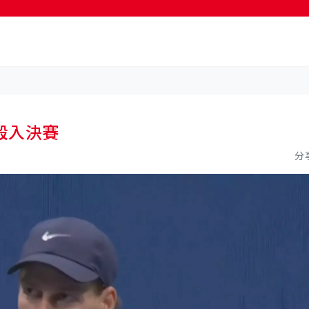
殺入決賽
分