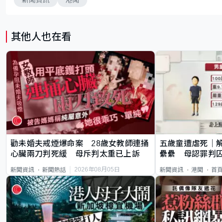
其他人也在看
勸未婚夫戒煙爆命案 28歲女教師連捅
五歲童遭虐死｜
心臟兩刀判死緩 母斥判太重已上訴
纍纍 母認罪判囚
類案最惡劣
2026年08月05日
新聞資訊
新聞熱話
新聞資訊
港聞
首