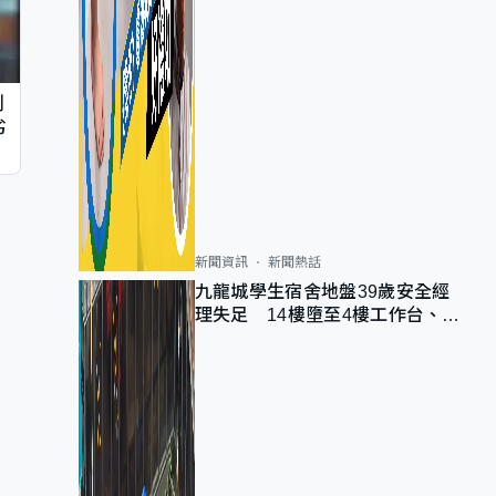
判
劣
新聞資訊
新聞熱話
九龍城學生宿舍地盤39歲安全經
理失足 14樓墮至4樓工作台、送
院不治