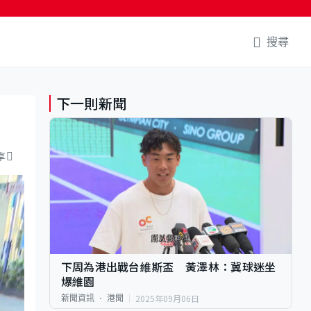
搜尋
下一則新聞
享
下周為港出戰台維斯盃 黃澤林：冀球迷坐
爆維園
2025年09月06日
新聞資訊
港聞