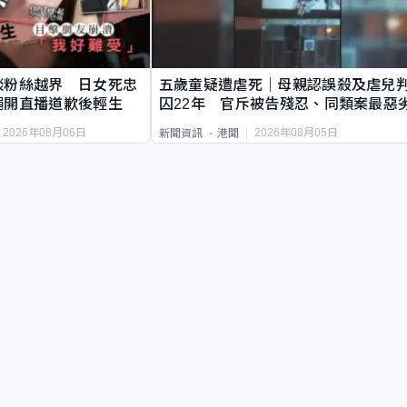
談粉絲越界 日女死忠
五歲童疑遭虐死｜母親認誤殺及虐兒
繩開直播道歉後輕生
囚22年 官斥被告殘忍、同類案最惡
2026年08月06日
2026年08月05日
新聞資訊
港聞