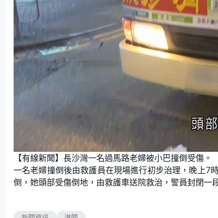
L
U
o
n
【有線新聞】長沙灣一名過馬路老婦被小巴撞倒受傷。
a
m
d
u
e
t
一名老婦撞倒後由救護員在現場進行初步治理，晚上7
d
e
:
倒，她頭部受傷倒地，由救護車送院救治，警員封閉一
8
7
.
5
0
%
新聞資訊
港聞