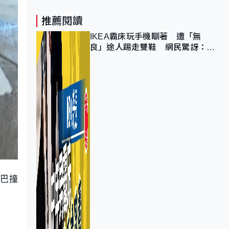
推薦閱讀
IKEA霸床玩手機瞓著 遭「無
良」途人踢走雙鞋 網民驚訝：冇
著襪咁盡！？
小巴撞