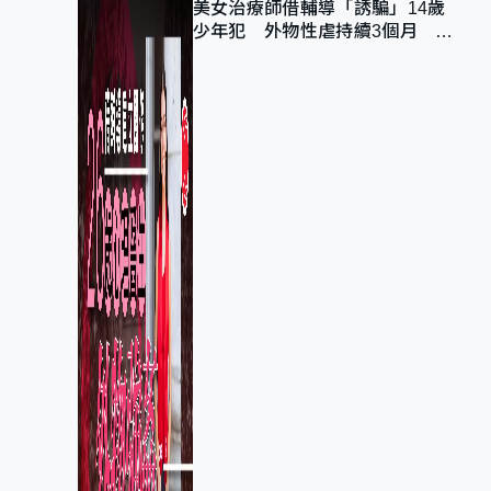
美女治療師借輔導「誘騙」14歲
少年犯 外物性虐持續3個月 受
害者母：要保護其他人