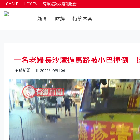
i-CABLE
HOY TV
有線寬頻及電訊服務
新聞
財經
特約內容
返回
一名老婦長沙灣過馬路被小巴撞倒 
有線新聞
2025年09月06日