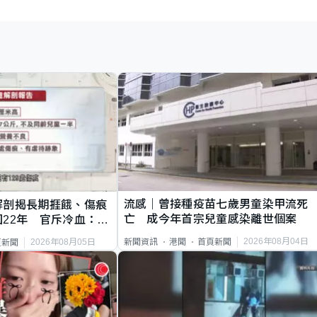
流感｜曾接種疫苗七歲男童染甲流死
解剖揭長期捱餓、傷痕
亡 成今年首宗兒童感染離世個案
22年 官斥冷血：同
2026年08月04日
新聞資訊
港聞
首頁新聞
2026年08月05日
頁新聞