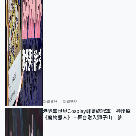
新聞資訊
新聞熱話
港隊奪世界Cosplay峰會總冠軍 神還原
《魔物獵人》、舞台融入獅子山 參賽
者：讓大家認識香港