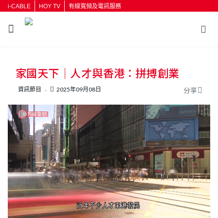
i-CABLE
HOY TV
有線寬頻及電訊服務
返回
家國天下｜人才與香港：拼搏創業
按輸入鍵開始搜尋
資訊節目
2025年09月08日
分享
L
U
o