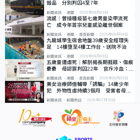
毀品 分別判囚4至7年
2026年08月03日
新聞資訊
港聞
流感｜曾接種疫苗七歲男童染甲流死
亡 成今年首宗兒童感染離世個案
2026年08月04日
新聞資訊
港聞
首頁新聞
九龍城學生宿舍地盤39歲安全經理失
足 14樓墮至4樓工作台、送院不治
2026年08月03日
新聞資訊
港聞
五歲童遭虐死｜解剖揭長期捱餓、傷痕
纍纍 母認罪判囚22年 官斥冷血：同
類案最惡劣
2026年08月05日
新聞資訊
港聞
首頁新聞
美女治療師借輔導「誘騙」14歲少年
犯 外物性虐持續3個月 受害者母：
要保護其他人
2026年07月30日
新聞資訊
新聞熱話