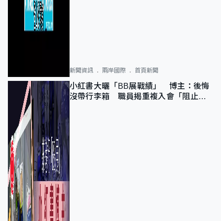
新聞資訊
兩岸國際
首頁新聞
小紅書大曬「BB展戰績」 博主：後悔
沒帶行李箱 職員揭重複入會「阻止唔
到」