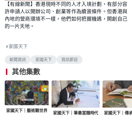
n
【有線新聞】香港現時不同的人才入境計劃，有部分容
a
m
d
u
許申請人以開辦公司、創業等作為續簽條件。但香港與
e
t
d
e
:
內地的營商環境不一樣，他們如何把握機遇，開創自己
2
.
的一片天地。
0
3
%
家國天下
新聞資訊
家國天下
資訊節目
其他集數
學
家國天下｜藝術觀世界
家國天下｜筆墨當隨時代
家國天下｜傳