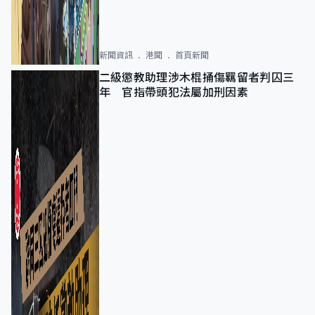
新聞資訊
港聞
首頁新聞
二級懲教助理涉木棍捅傷羈留者判囚三
年 官指帶頭犯法屬加刑因素