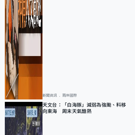
新聞資訊
兩岸國際
天文台：「白海豚」減弱為強颱、料移
向東海 周末天氣酷熱