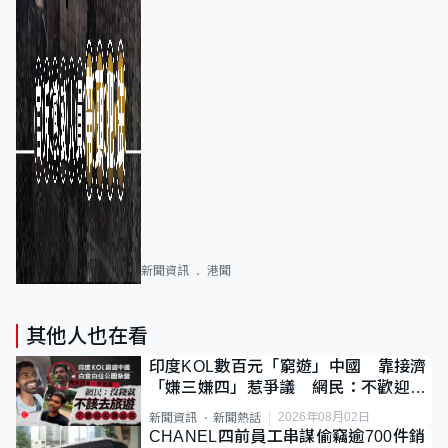
新聞資訊
港聞
其他人也在看
印度KOL數百元「窮遊」中國 靠接濟
「嫌三嫌四」惹爭議 網民：不歡迎劣
質旅客
2026年08月02日
新聞資訊
新聞熱話
CHANEL四前員工串謀偷竊逾700件銷