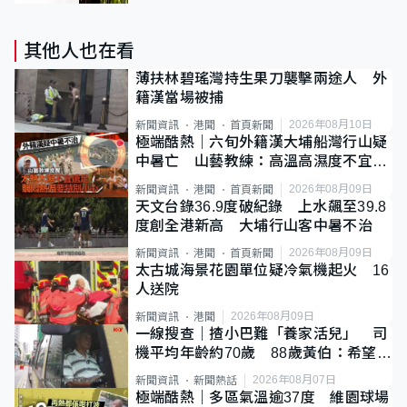
其他人也在看
薄扶林碧瑤灣持生果刀襲擊兩途人 外
籍漢當場被捕
2026年08月10日
新聞資訊
港聞
首頁新聞
極端酷熱｜六旬外籍漢大埔船灣行山疑
中暑亡 山藝教練：高溫高濕度不宜遠
足
2026年08月09日
新聞資訊
港聞
首頁新聞
天文台錄36.9度破紀錄 上水飆至39.8
度創全港新高 大埔行山客中暑不治
2026年08月09日
新聞資訊
港聞
首頁新聞
太古城海景花園單位疑冷氣機起火 16
人送院
2026年08月09日
新聞資訊
港聞
一線搜查｜揸小巴難「養家活兒」 司
機平均年齡約70歲 88歲黃伯：希望一
直揸落去
2026年08月07日
新聞資訊
新聞熱話
極端酷熱｜多區氣溫逾37度 維園球場