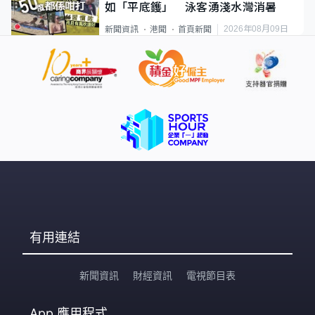
如「平底鑊」 泳客湧淺水灣消暑
2026年08月09日
新聞資訊
港聞
首頁新聞
有用連結
新聞資訊
財經資訊
電視節目表
App
應用程式