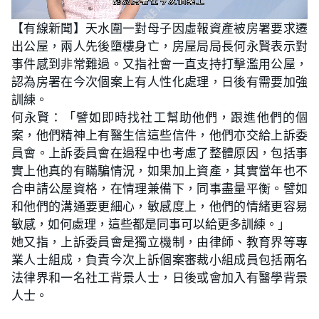
L
U
o
n
【有線新聞】天水圍一對母子因虛報資產被房署要求遷
a
m
d
u
出公屋，兩人先後墮樓身亡，房屋局局長何永賢表示對
e
t
d
e
:
事件感到非常難過。又指社會一直支持打擊濫用公屋，
3
2
認為房署在今次個案上有人性化處理，日後有需要加強
.
2
訓練。
6
%
何永賢：「譬如即時找社工幫助他們，跟進他們的個
案，他們精神上有醫生信這些信件，他們亦交給上訴委
員會。上訴委員會在過程中也考慮了整體原因，包括事
實上他真的有瞞騙情況，如果加上資產，其實當年也不
合申請公屋資格，在情理兼備下，同事盡量平衡。譬如
和他們的溝通要更細心，敏感度上，他們的情緒更容易
敏感，如何處理，這些都是同事可以給更多訓練。」
她又指，上訴委員會是獨立機制，由律師、教育界等專
業人士組成，負責今次上訴個案審裁小組成員包括兩名
法律界和一名社工背景人士，日後或會加入有醫學背景
人士。