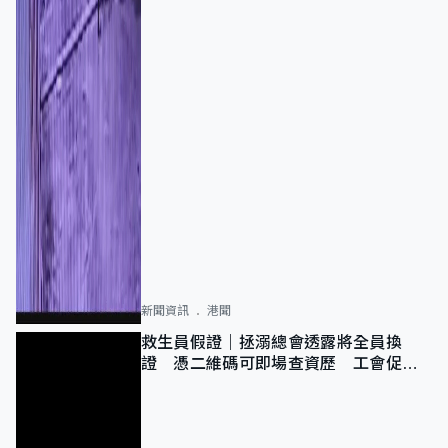
新聞資訊
港聞
救生員假證｜拯溺總會透露將全員換
證 憑二維碼可即場查資歷 工會促加
強巡查