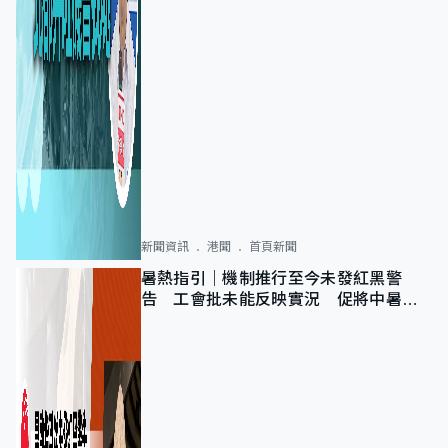
新聞資訊
港聞
首頁新聞
暑熱指引｜機制推行至今未發紅黑警
告 工會批未能反映實況 促將中暑列
為職業病