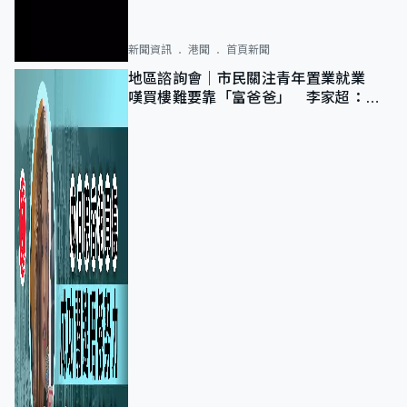
新聞資訊
港聞
首頁新聞
地區諮詢會｜市民關注青年置業就業
嘆買樓難要靠「富爸爸」 李家超：北
都將提供更多空間