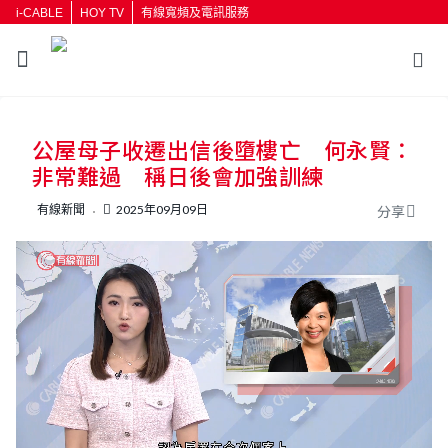
i-CABLE
HOY TV
有線寬頻及電訊服務
返回
公屋母子收遷出信後墮樓亡 何永賢：
按輸入鍵開始搜尋
非常難過 稱日後會加強訓練
有線新聞
2025年09月09日
分享