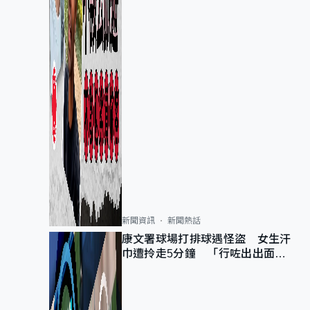
新聞資訊
新聞熱話
康文署球場打排球遇怪盜 女生汗
巾遭拎走5分鐘 「行咗出出面唔
知做乜」