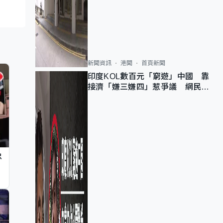
新聞資訊
港聞
首頁新聞
印度KOL數百元「窮遊」中國 靠
接濟「嫌三嫌四」惹爭議 網民：
不歡迎劣質旅客
忠