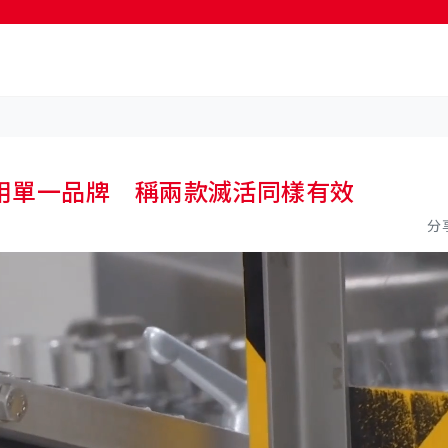
按輸入鍵開始搜尋
用單一品牌 稱兩款滅活同樣有效
分