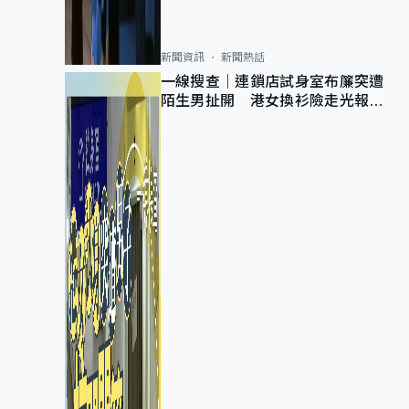
新聞資訊
新聞熱話
一線搜查｜連鎖店試身室布簾突遭
陌生男扯開 港女換衫險走光報
警 全港分店急換實體門