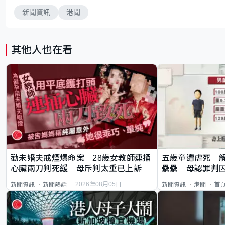
新聞資訊
港聞
其他人也在看
勸未婚夫戒煙爆命案 28歲女教師連捅
五歲童遭虐死｜
心臟兩刀判死緩 母斥判太重已上訴
纍纍 母認罪判囚
類案最惡劣
2026年08月05日
新聞資訊
新聞熱話
新聞資訊
港聞
首