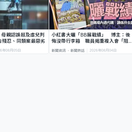
｜母親認誤殺及虐兒判
小紅書大曬「BB展戰績」 博主：後
告殘忍、同類案最惡劣
悔沒帶行李箱 職員揭重複入會「阻
唔到」
26年08月05日
2026年08月04日
新聞資訊
新聞熱話