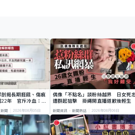
解剖揭長期捱餓、傷痕
偶像「不點名」談粉絲越界 日女死
22年 官斥冷血：同
遭群起狙擊 掛繩開直播道歉後輕生
2026年08月05日
2026年08月06日
頁新聞
新聞資訊
新聞熱話