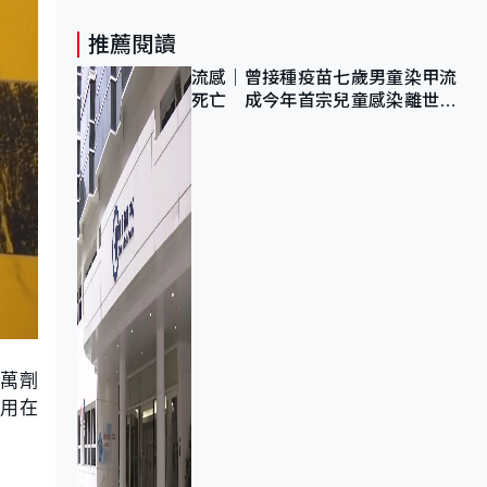
推薦閱讀
流感｜曾接種疫苗七歲男童染甲流
死亡 成今年首宗兒童感染離世個
案
0萬劑
使用在