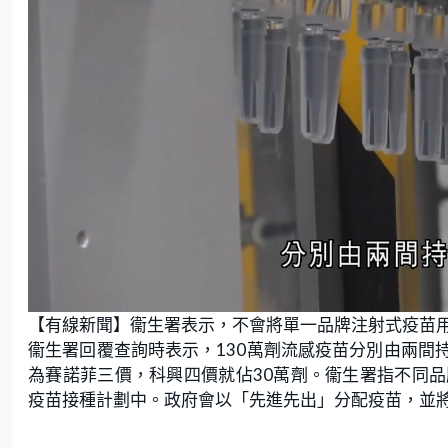
L
U
o
n
【有線新聞】衞生署表示，不會將單一品牌注射式疫苗
a
m
d
u
e
t
衞生署回覆查詢時表示，130萬劑流感疫苗分別由兩間持
d
e
:
為賽諾菲三價，科興四價就佔30萬劑。衞生署指不同
5
6
.
疫苗接種計劃中。政府會以「先進先出」分配疫苗，並將
2
5
%