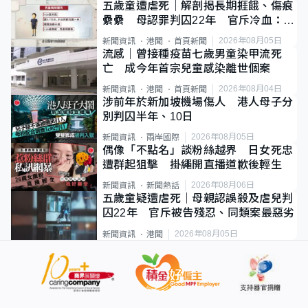
五歲童遭虐死｜解剖揭長期捱餓、傷痕
纍纍 母認罪判囚22年 官斥冷血：同
類案最惡劣
2026年08月05日
新聞資訊
港聞
首頁新聞
流感｜曾接種疫苗七歲男童染甲流死
亡 成今年首宗兒童感染離世個案
2026年08月04日
新聞資訊
港聞
首頁新聞
涉前年於新加坡機場傷人 港人母子分
別判囚半年、10日
2026年08月05日
新聞資訊
兩岸國際
偶像「不點名」談粉絲越界 日女死忠
遭群起狙擊 掛繩開直播道歉後輕生
2026年08月06日
新聞資訊
新聞熱話
五歲童疑遭虐死｜母親認誤殺及虐兒判
囚22年 官斥被告殘忍、同類案最惡劣
2026年08月05日
新聞資訊
港聞