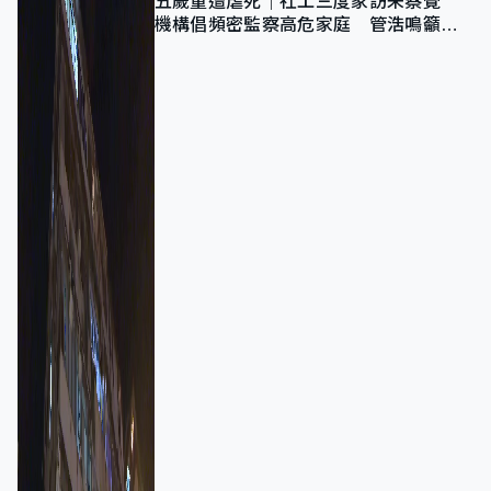
五歲童遭虐死｜社工三度家訪未察覺
機構倡頻密監察高危家庭 管浩鳴籲加
強跨部門協作