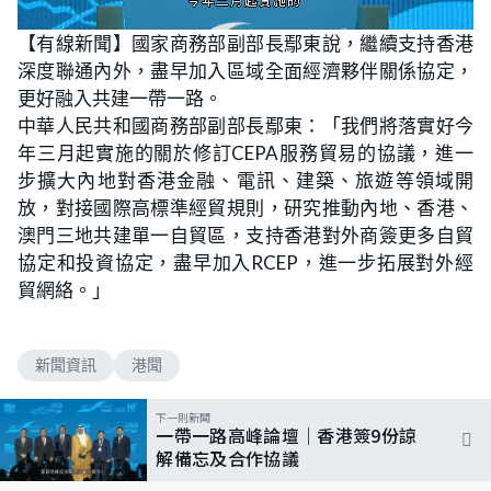
L
U
o
n
【有線新聞】國家商務部副部長鄢東說，繼續支持香港
a
m
d
u
深度聯通內外，盡早加入區域全面經濟夥伴關係協定，
e
t
d
e
:
更好融入共建一帶一路。
4
6
中華人民共和國商務部副部長鄢東：「我們將落實好今
.
5
年三月起實施的關於修訂CEPA服務貿易的協議，進一
5
%
步擴大內地對香港金融、電訊、建築、旅遊等領域開
放，對接國際高標準經貿規則，研究推動內地、香港、
澳門三地共建單一自貿區，支持香港對外商簽更多自貿
協定和投資協定，盡早加入RCEP，進一步拓展對外經
貿網絡。」
新聞資訊
港聞
下一則新聞
一帶一路高峰論壇｜香港簽9份諒
解備忘及合作協議