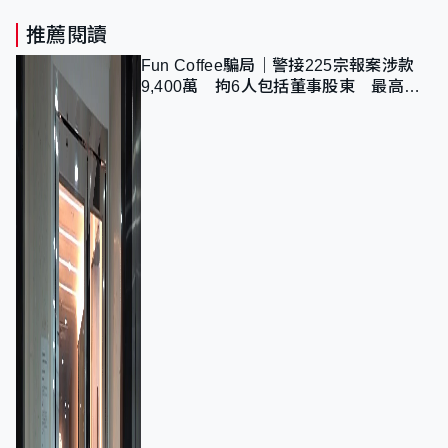
推薦閱讀
Fun Coffee騙局｜警接225宗報案涉款
9,400萬 拘6人包括董事股東 最高金
額一宗涉近千萬