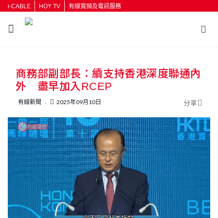
i-CABLE
HOY TV
有線寬頻及電訊服務
返回
商務部副部長：續支持香港深度聯通內
按輸入鍵開始搜尋
外 盡早加入RCEP
有線新聞
2025年09月10日
分享