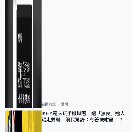
新聞資訊
港聞
IKEA霸床玩手機瞓著 遭「無良」途人
踢走雙鞋 網民驚訝：冇著襪咁盡！？