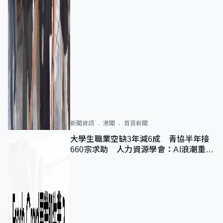
新聞資訊
港聞
首頁新聞
大學生職業空缺3年減6成 青協半年接
660宗求助 人力資源學會：AI浪潮重整
職位需求