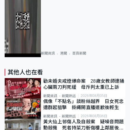
新聞資訊
港聞
首頁新聞
其他人也在看
勸未婚夫戒煙爆命案 28歲女教師連捅
心臟兩刀判死緩 母斥判太重已上訴
2026年08月05日
新聞資訊
新聞熱話
偶像「不點名」談粉絲越界 日女死忠
遭群起狙擊 掛繩開直播道歉後輕生
2026年08月06日
新聞資訊
新聞熱話
黃大仙上邨傷人及自殺案 疑噪音問題
動殺機 死者持菜刀斬傷樓上鄰居後墮