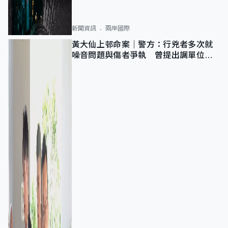
新聞資訊
兩岸國際
黃大仙上邨命案｜警方：行兇者多次就
噪音問題與傷者爭執 曾提出調單位已
獲批