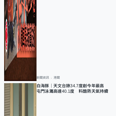
新聞資訊
港聞
白海豚｜天文台錄34.7度創今年最高
屯門泳灘高達40.1度 料酷熱天氣持續