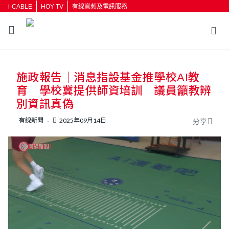
i-CABLE
HOY TV
有線寬頻及電訊服務
返回
施政報告｜消息指設基金推學校AI教
按輸入鍵開始搜尋
育 學校冀提供師資培訓 議員籲教辨
別資訊真偽
有線新聞
2025年09月14日
分享