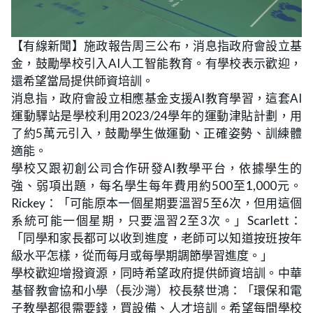
L
U
o
n
【有線新聞】施政報告周三公布，消息指政府會設立基
a
m
d
u
金，鼓勵學校引入AI人工智能教育。有學校表示歡迎，
e
t
d
e
:
還希望當局提供師資培訓。
1
7
消息指，政府會設立相應基金支援AI教育學習，這套AI
.
9
運動驛站是學校利用2023/24學年的運動津貼計劃，用
6
%
了約5萬元引入，鼓勵學生做運動、正確姿勢、訓練體
適能。
學校又跟初創公司合作研發AI教學平台，依據學生的
強、弱項出題，每名學生每年費用約500至1,000元。
Rickey：「可能原本一個星期要溫習5至6次，但用這個
系統可能一個星期，只要溫習2至3次。」Scarlett：
「同學和家長都可以收到進度，老師可以知道按班按年
級水平怎樣，從而每月或每學期調節學習進度。」
學校歡迎增撥資源，同時希望政府提供師資培訓。中華
基督教會協和小學（長沙灣）校長蔡世鴻：「環保和電
子教學都很需要錢，買設備、人才培訓。希望每間學校