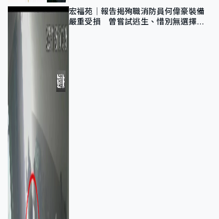
宏福苑｜報告揭殉職消防員何偉豪裝備
嚴重受損 曾嘗試逃生、惜別無選擇下
棄裝備墮樓