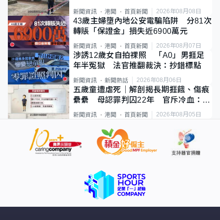
斃
2026年08月08日
新聞資訊
港聞
首頁新聞
43歲主婦墮內地公安電騙陷阱 分81次
轉賬「保證金」損失近6900萬元
2026年08月07日
新聞資訊
港聞
首頁新聞
涉誘12歲女自拍祼照 「A0」男捱足
年半冤獄 法官推翻裁決：抄錯標點
2026年08月06日
新聞資訊
新聞熱話
五歲童遭虐死｜解剖揭長期捱餓、傷痕
纍纍 母認罪判囚22年 官斥冷血：同
類案最惡劣
2026年08月05日
新聞資訊
港聞
首頁新聞