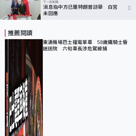
下一則新聞
消息指中方已邀特朗普訪華 白宮
未回應
推薦閱讀
東涌機場巴士撞電單車 58歲鐵騎士昏
迷送院 六旬車長涉危駕被捕