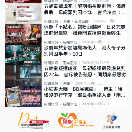
2026年08月05日
新聞資訊
新聞熱話
五歲童遭虐死｜解剖揭長期捱餓、傷痕
纍纍 母認罪判囚22年 官斥冷血：同
類案最惡劣
2026年08月05日
新聞資訊
港聞
首頁新聞
偶像「不點名」談粉絲越界 日女死忠
遭群起狙擊 掛繩開直播道歉後輕生
2026年08月06日
新聞資訊
新聞熱話
涉前年於新加坡機場傷人 港人母子分
別判囚半年、10日
2026年08月05日
新聞資訊
兩岸國際
五歲童疑遭虐死｜母親認誤殺及虐兒判
囚22年 官斥被告殘忍、同類案最惡劣
2026年08月05日
新聞資訊
港聞
小紅書大曬「BB展戰績」 博主：後
悔沒帶行李箱 職員揭重複入會「阻止
唔到」
2026年08月04日
新聞資訊
新聞熱話