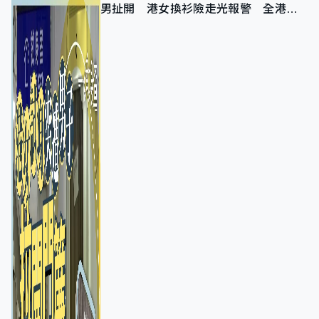
男扯開 港女換衫險走光報警 全港分
店急換實體門