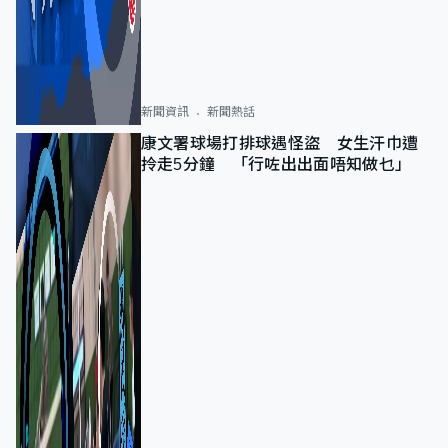
新聞資訊
新聞熱話
康文署球場打排球遇怪盜 女生汗巾遭
拎走5分鐘 「行咗出出面唔知做乜」