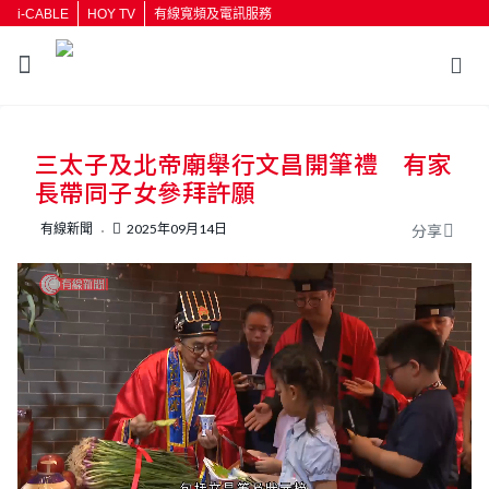
i-CABLE
HOY TV
有線寬頻及電訊服務
返回
三太子及北帝廟舉行文昌開筆禮 有家
按輸入鍵開始搜尋
長帶同子女參拜許願
有線新聞
2025年09月14日
分享