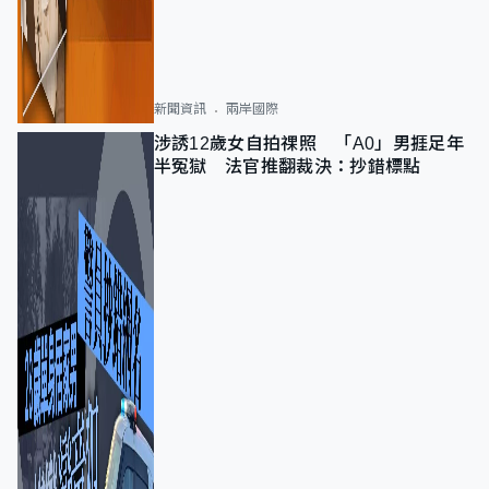
新聞資訊
兩岸國際
涉誘12歲女自拍祼照 「A0」男捱足年
半冤獄 法官推翻裁決：抄錯標點