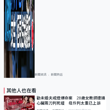
新聞資訊
新聞熱話
其他人也在看
勸未婚夫戒煙爆命案 28歲女教師連捅
心臟兩刀判死緩 母斥判太重已上訴