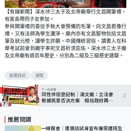
L
U
o
n
【有線新聞】深水埗三太子及北帝廟舉行文昌開筆禮，
a
m
d
u
有家長帶同子女參加。
e
t
d
e
:
參與開筆禮的善信手執大會預備的毛筆，向文昌君像行
7
9
禮，又有法師為學生灑淨。廟內亦有文昌聖物包括文昌
.
4
筆及狀元榜，讓學生許願。中國傳統習俗，讀書人在科
1
%
舉考試前會到廟宇奉祀文昌祈求庇佑。深水埗三太子廟
及北帝廟有過百年歷史，分別為二級及三級歷史建築。
新聞資訊
港聞
下一則新聞
同性伴侶登記制｜湯文龍：立法會
根據民意否決方案 相信政府再磋
商完善法案
推薦閱讀
一線搜查｜連鎖店試身室布簾突遭陌生