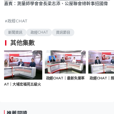
n
嘉賓：測量師學會會長梁志添、公屋聯會總幹事招國偉
a
m
d
u
e
t
d
e
:
1
政經CHAT
.
8
7
%
新聞資訊
政經CHAT
資訊節目
其他集數
政經CHAT｜最新失業率
政經CHAT｜
CHAT｜大埔宏福苑五級火
推薦閱讀