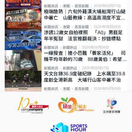
2026年08月07日
新聞資訊
港聞
首頁新聞
極端酷熱｜六旬外籍漢大埔船灣行山疑
中暑亡 山藝教練：高溫高濕度不宜遠
足
2026年08月09日
新聞資訊
港聞
首頁新聞
涉誘12歲女自拍祼照 「A0」男捱足
年半冤獄 法官推翻裁決：抄錯標點
2026年08月06日
新聞資訊
新聞熱話
一線搜查｜揸小巴難「養家活兒」 司
機平均年齡約70歲 88歲黃伯：希望一
直揸落去
2026年08月07日
新聞資訊
新聞熱話
天文台錄36.9度破紀錄 上水飆至39.8
度創全港新高 大埔行山客中暑不治
2026年08月09日
新聞資訊
港聞
首頁新聞