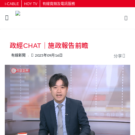
i-CABLE
HOY TV
有線寬頻及電訊服務
返回
政經CHAT｜施政報告前瞻
按輸入鍵開始搜尋
有線新聞
2025年09月16日
分享
L
U
o