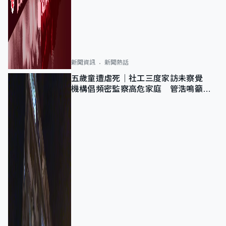
新聞資訊
新聞熱話
五歲童遭虐死｜社工三度家訪未察覺
機構倡頻密監察高危家庭 管浩鳴籲加
強跨部門協作