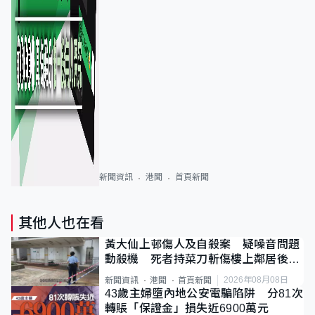
新聞資訊
港聞
首頁新聞
其他人也在看
黃大仙上邨傷人及自殺案 疑噪音問題
動殺機 死者持菜刀斬傷樓上鄰居後墮
斃
2026年08月08日
新聞資訊
港聞
首頁新聞
43歲主婦墮內地公安電騙陷阱 分81次
轉賬「保證金」損失近6900萬元