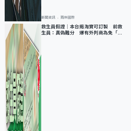
新聞資訊
兩岸國際
救生員假證｜本台揭淘寶可訂製 前救
生員：真偽難分 爆有外判商為免「封
池」沒做足檢查