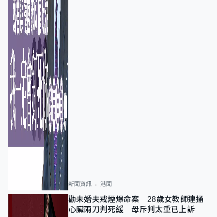
新聞資訊
港聞
勸未婚夫戒煙爆命案 28歲女教師連捅
心臟兩刀判死緩 母斥判太重已上訴