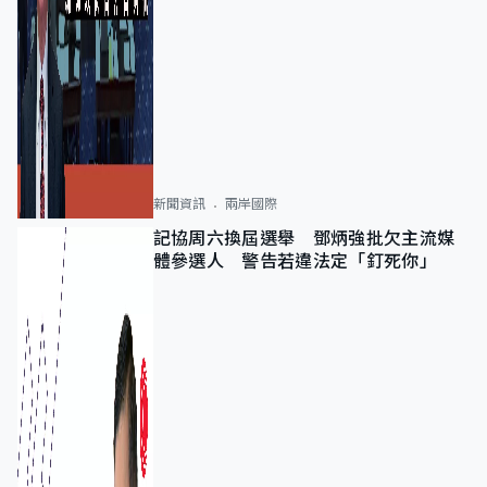
新聞資訊
兩岸國際
記協周六換屆選舉 鄧炳強批欠主流媒
體參選人 警告若違法定「釘死你」