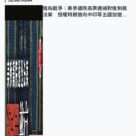
俄烏戰爭｜美參議院高票通過對俄制裁
法案 授權特朗普向中印等五國加徵
100%關稅