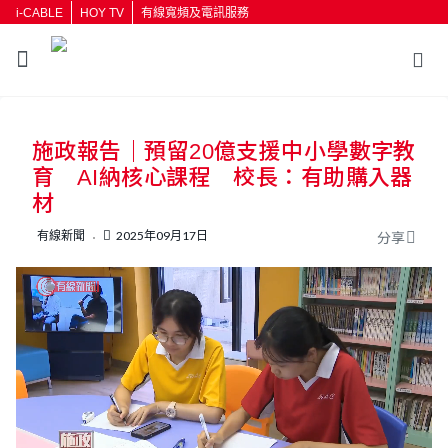
i-CABLE
HOY TV
有線寬頻及電訊服務
返回
施政報告｜預留20億支援中小學數字教
按輸入鍵開始搜尋
育 AI納核心課程 校長：有助購入器
材
有線新聞
2025年09月17日
分享