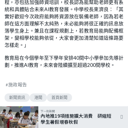
程，亦包括加強師資培訓，校長認為能幫助老師更有系
統和具體貼合未來AI教育發展。中學校長束濟良：「其
實好歡迎今次政府能夠將資源放在裝備老師，因為若老
師在這方面理解不太純熟，未必能夠將很正確的訊息放
落學生身上。兼且在課程規劃上，若教育局能夠配備框
架，變相學校能夠依從，大家會更加清楚知道這條路要
怎樣走。」
教育局在今個學年至下學年安排40間中小學參加先導計
劃，推進AI教育，未來會陸續擴至超過200間學校。
施政報告
新聞資訊
港聞
首頁新聞
下一則新聞
內地推19項措施擴大消費 研縮短
學生暑假增春秋假