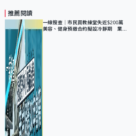
推薦閱讀
一線搜查｜市民買教練堂失近$200萬
美容、健身預繳合約擬設冷靜期 業界
憂退款計法對商戶不公