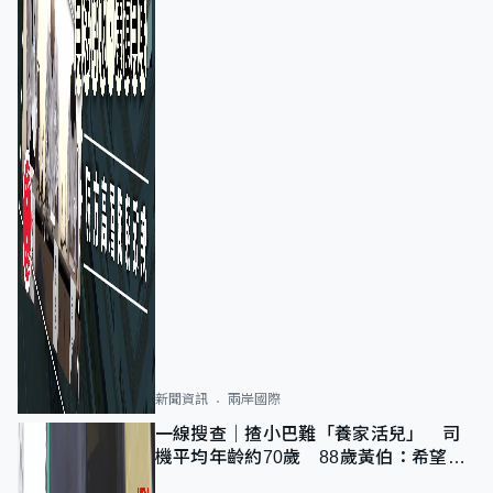
新聞資訊
兩岸國際
一線搜查｜揸小巴難「養家活兒」 司
機平均年齡約70歲 88歲黃伯：希望一
直揸落去