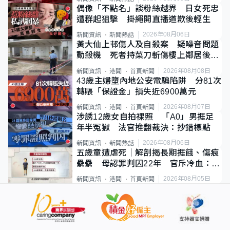
偶像「不點名」談粉絲越界 日女死忠
遭群起狙擊 掛繩開直播道歉後輕生
2026年08月06日
新聞資訊
新聞熱話
黃大仙上邨傷人及自殺案 疑噪音問題
動殺機 死者持菜刀斬傷樓上鄰居後墮
斃
2026年08月08日
新聞資訊
港聞
首頁新聞
43歲主婦墮內地公安電騙陷阱 分81次
轉賬「保證金」損失近6900萬元
2026年08月07日
新聞資訊
港聞
首頁新聞
涉誘12歲女自拍祼照 「A0」男捱足
年半冤獄 法官推翻裁決：抄錯標點
2026年08月06日
新聞資訊
新聞熱話
五歲童遭虐死｜解剖揭長期捱餓、傷痕
纍纍 母認罪判囚22年 官斥冷血：同
類案最惡劣
2026年08月05日
新聞資訊
港聞
首頁新聞