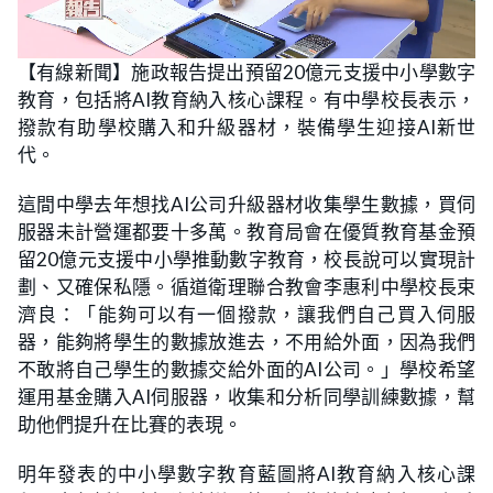
L
U
o
n
【有線新聞】施政報告提出預留20億元支援中小學數字
a
m
d
u
教育，包括將AI教育納入核心課程。有中學校長表示，
e
t
d
e
:
撥款有助學校購入和升級器材，裝備學生迎接AI新世
3
0
代。
.
0
0
這間中學去年想找AI公司升級器材收集學生數據，買伺
%
服器未計營運都要十多萬。教育局會在優質教育基金預
留20億元支援中小學推動數字教育，校長說可以實現計
劃、又確保私隱。循道衛理聯合教會李惠利中學校長束
濟良：「能夠可以有一個撥款，讓我們自己買入伺服
器，能夠將學生的數據放進去，不用給外面，因為我們
不敢將自己學生的數據交給外面的AI公司。」學校希望
運用基金購入AI伺服器，收集和分析同學訓練數據，幫
助他們提升在比賽的表現。
明年發表的中小學數字教育藍圖將AI教育納入核心課