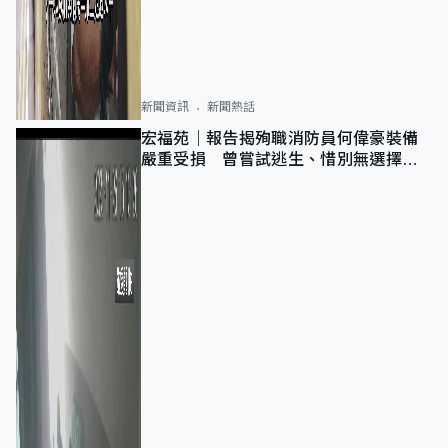
新聞資訊
新聞熱話
宏福苑｜報告揭殉職消防員何偉豪裝備
嚴重受損 曾嘗試逃生、惜別無選擇下
棄裝備墮樓