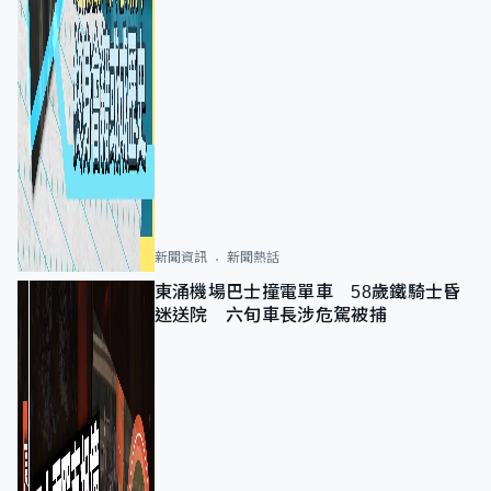
新聞資訊
新聞熱話
東涌機場巴士撞電單車 58歲鐵騎士昏
迷送院 六旬車長涉危駕被捕